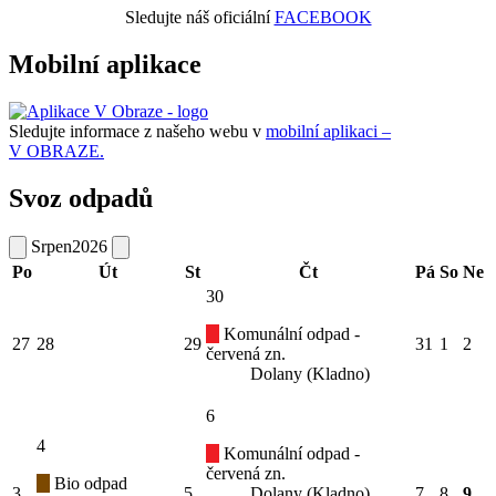
Sledujte náš oficiální
FACEBOOK
Mobilní aplikace
Sledujte informace z našeho webu v
mobilní aplikaci –
V OBRAZE.
Svoz odpadů
Srpen
2026
Po
Út
St
Čt
Pá
So
Ne
30
Komunální odpad -
27
28
29
31
1
2
červená zn.
Dolany (Kladno)
6
4
Komunální odpad -
červená zn.
Bio odpad
3
5
Dolany (Kladno)
7
8
9