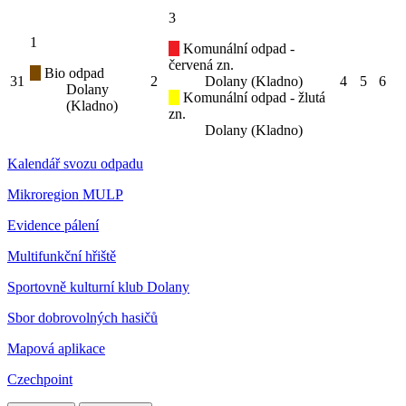
3
1
Komunální odpad -
červená zn.
Bio odpad
31
2
Dolany (Kladno)
4
5
6
Dolany
Komunální odpad - žlutá
(Kladno)
zn.
Dolany (Kladno)
Kalendář svozu odpadu
Mikroregion MULP
Evidence pálení
Multifunkční hřiště
Sportovně kulturní klub Dolany
Sbor dobrovolných hasičů
Mapová aplikace
Czechpoint