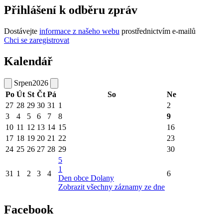
Přihlášení k odběru zpráv
Dostávejte
informace z našeho webu
prostřednictvím e-mailů
Chci se zaregistrovat
Kalendář
Srpen
2026
Po
Út
St
Čt
Pá
So
Ne
27
28
29
30
31
1
2
3
4
5
6
7
8
9
10
11
12
13
14
15
16
17
18
19
20
21
22
23
24
25
26
27
28
29
30
5
1
31
1
2
3
4
6
Den obce Dolany
Zobrazit všechny záznamy ze dne
Facebook