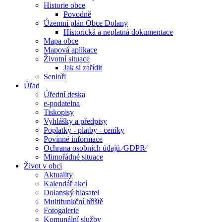
Historie obce
Povodně
Územní plán Obce Dolany
Historická a neplatná dokumentace
Mapa obce
Mapová aplikace
Životní situace
Jak si zařídit
Senioři
Úřad
Úřední deska
e-podatelna
Tiskopisy
Vyhlášky a předpisy
Poplatky - platby - ceníky
Povinné informace
Ochrana osobních údajů ⁄GDPR⁄
Mimořádné situace
Život v obci
Aktuality
Kalendář akcí
Dolanský hlasatel
Multifunkční hřiště
Fotogalerie
Komunální služby