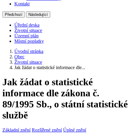
Kontakt
Předchozí
Následující
Úřední deska
Životní situace
Územní plán
Místní poplatky
Úvodní stránka
Obec
Životní situace
Jak žádat o statistické informace dle...
Jak žádat o statistické
informace dle zákona č.
89/1995 Sb., o státní statistické
službě
Základní znění
Rozšířené znění
Úplné znění