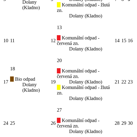
Dolany
Komunální odpad - žlutá
(Kladno)
zn.
Dolany (Kladno)
13
Komunální odpad -
10
11
12
14
15
16
červená zn.
Dolany (Kladno)
20
18
Komunální odpad -
červená zn.
Bio odpad
17
19
Dolany (Kladno)
21
22
23
Dolany
Komunální odpad - žlutá
(Kladno)
zn.
Dolany (Kladno)
27
Komunální odpad -
24
25
26
28
29
30
červená zn.
Dolany (Kladno)