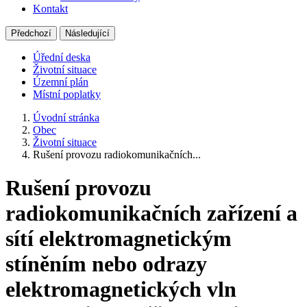
Kontakt
Předchozí
Následující
Úřední deska
Životní situace
Územní plán
Místní poplatky
Úvodní stránka
Obec
Životní situace
Rušení provozu radiokomunikačních...
Rušení provozu
radiokomunikačních zařízení a
sítí elektromagnetickým
stíněním nebo odrazy
elektromagnetických vln