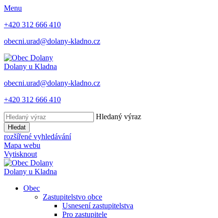
Menu
+420 312 666 410
obecni.urad@dolany-kladno.cz
Dolany
u Kladna
obecni.urad@dolany-kladno.cz
+420 312 666 410
Hledaný výraz
Hledat
rozšířené vyhledávání
Mapa webu
Vytisknout
Dolany
u Kladna
Obec
Zastupitelstvo obce
Usnesení zastupitelstva
Pro zastupitele