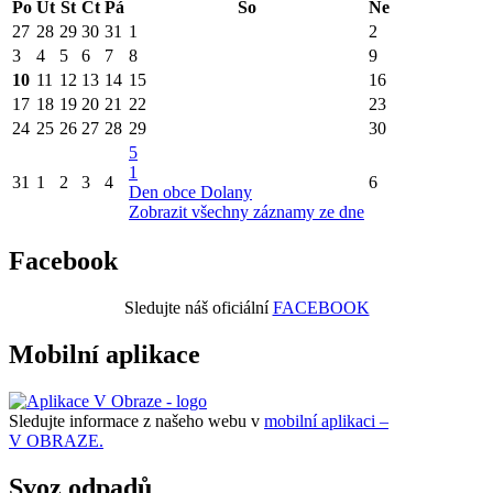
Po
Út
St
Čt
Pá
So
Ne
27
28
29
30
31
1
2
3
4
5
6
7
8
9
10
11
12
13
14
15
16
17
18
19
20
21
22
23
24
25
26
27
28
29
30
5
1
31
1
2
3
4
6
Den obce Dolany
Zobrazit všechny záznamy ze dne
Facebook
Sledujte náš oficiální
FACEBOOK
Mobilní aplikace
Sledujte informace z našeho webu v
mobilní aplikaci –
V OBRAZE.
Svoz odpadů