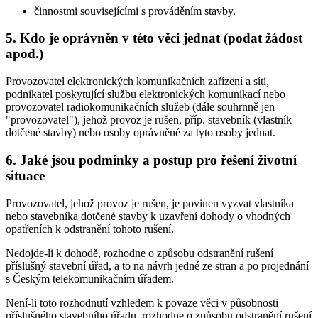
činnostmi souvisejícími s prováděním stavby.
5. Kdo je oprávněn v této věci jednat (podat žádost
apod.)
Provozovatel elektronických komunikačních zařízení a sítí,
podnikatel poskytující službu elektronických komunikací nebo
provozovatel radiokomunikačních služeb (dále souhrnně jen
"provozovatel"), jehož provoz je rušen, příp. stavebník (vlastník
dotčené stavby) nebo osoby oprávněné za tyto osoby jednat.
6. Jaké jsou podmínky a postup pro řešení životní
situace
Provozovatel, jehož provoz je rušen, je povinen vyzvat vlastníka
nebo stavebníka dotčené stavby k uzavření dohody o vhodných
opatřeních k odstranění tohoto rušení.
Nedojde-li k dohodě, rozhodne o způsobu odstranění rušení
příslušný stavební úřad, a to na návrh jedné ze stran a po projednání
s Českým telekomunikačním úřadem.
Není-li toto rozhodnutí vzhledem k povaze věci v působnosti
příslušného stavebního úřadu, rozhodne o způsobu odstranění rušení