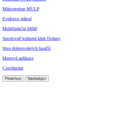
Mikroregion MULP
Evidence pálení
Multifunkční hřiště
Sportovně kulturní klub Dolany
Sbor dobrovolných hasičů
Mapová aplikace
Czechpoint
Předchozí
Následující