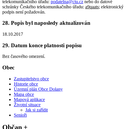
telekomunikačního úřadu:
podatelna@ctu.cz
nebo do datové
schránky Českého telekomunikačního úřadu:
a9qaats
; elektronický
podpis není požadován.
28. Popis byl naposledy aktualizován
18.10.2017
29. Datum konce platnosti popisu
Bez časového omezení.
Obec
Zastupitelstvo obce
Historie obce
Územní plán Obce Dolany
Mapa obce
Mapová aplikace
Životní situace
Jak si zařídit
Senioři
Občan +