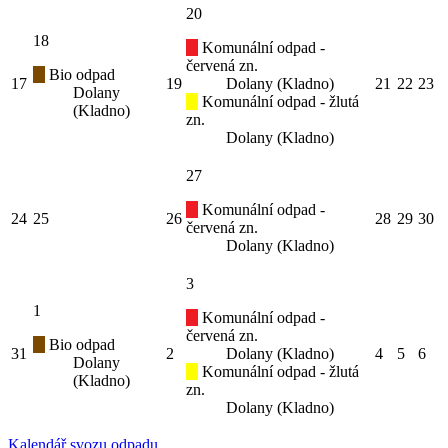
20
18
Komunální odpad -
červená zn.
Bio odpad
17
19
Dolany (Kladno)
21
22
23
Dolany
Komunální odpad - žlutá
(Kladno)
zn.
Dolany (Kladno)
27
Komunální odpad -
24
25
26
28
29
30
červená zn.
Dolany (Kladno)
3
1
Komunální odpad -
červená zn.
Bio odpad
31
2
Dolany (Kladno)
4
5
6
Dolany
Komunální odpad - žlutá
(Kladno)
zn.
Dolany (Kladno)
Kalendář svozu odpadu