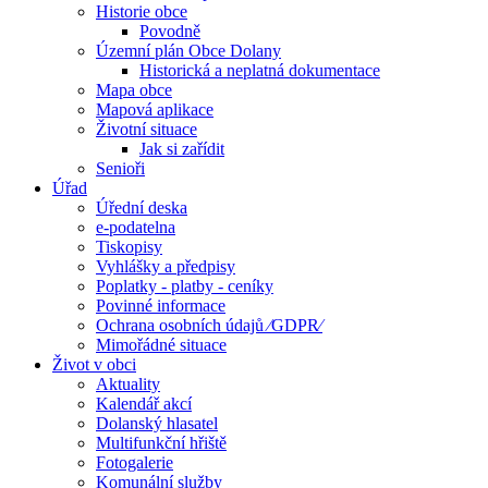
Historie obce
Povodně
Územní plán Obce Dolany
Historická a neplatná dokumentace
Mapa obce
Mapová aplikace
Životní situace
Jak si zařídit
Senioři
Úřad
Úřední deska
e-podatelna
Tiskopisy
Vyhlášky a předpisy
Poplatky - platby - ceníky
Povinné informace
Ochrana osobních údajů ⁄GDPR⁄
Mimořádné situace
Život v obci
Aktuality
Kalendář akcí
Dolanský hlasatel
Multifunkční hřiště
Fotogalerie
Komunální služby