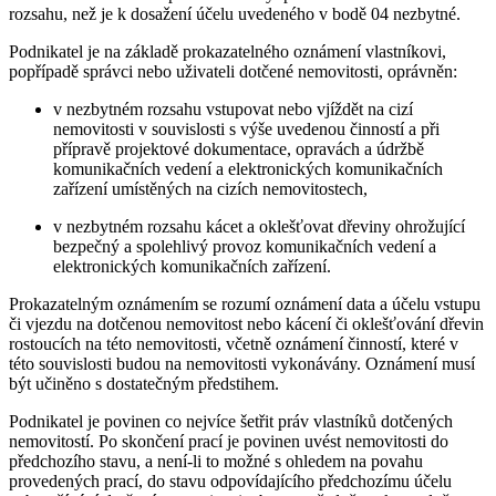
rozsahu, než je k dosažení účelu uvedeného v bodě 04 nezbytné.
Podnikatel je na základě prokazatelného oznámení vlastníkovi,
popřípadě správci nebo uživateli dotčené nemovitosti, oprávněn:
v nezbytném rozsahu vstupovat nebo vjíždět na cizí
nemovitosti v souvislosti s výše uvedenou činností a při
přípravě projektové dokumentace, opravách a údržbě
komunikačních vedení a elektronických komunikačních
zařízení umístěných na cizích nemovitostech,
v nezbytném rozsahu kácet a oklešťovat dřeviny ohrožující
bezpečný a spolehlivý provoz komunikačních vedení a
elektronických komunikačních zařízení.
Prokazatelným oznámením se rozumí oznámení data a účelu vstupu
či vjezdu na dotčenou nemovitost nebo kácení či oklešťování dřevin
rostoucích na této nemovitosti, včetně oznámení činností, které v
této souvislosti budou na nemovitosti vykonávány. Oznámení musí
být učiněno s dostatečným předstihem.
Podnikatel je povinen co nejvíce šetřit práv vlastníků dotčených
nemovitostí. Po skončení prací je povinen uvést nemovitosti do
předchozího stavu, a není-li to možné s ohledem na povahu
provedených prací, do stavu odpovídajícího předchozímu účelu