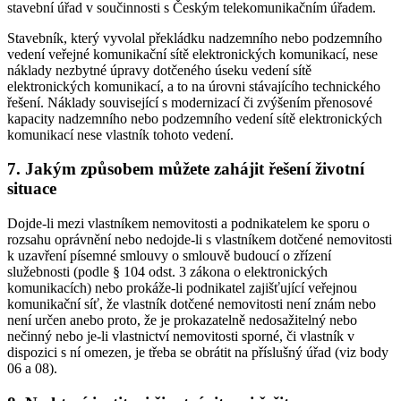
stavební úřad v součinnosti s Českým telekomunikačním úřadem.
Stavebník, který vyvolal překládku nadzemního nebo podzemního
vedení veřejné komunikační sítě elektronických komunikací, nese
náklady nezbytné úpravy dotčeného úseku vedení sítě
elektronických komunikací, a to na úrovni stávajícího technického
řešení. Náklady související s modernizací či zvýšením přenosové
kapacity nadzemního nebo podzemního vedení sítě elektronických
komunikací nese vlastník tohoto vedení.
7. Jakým způsobem můžete zahájit řešení životní
situace
Dojde-li mezi vlastníkem nemovitosti a podnikatelem ke sporu o
rozsahu oprávnění nebo nedojde-li s vlastníkem dotčené nemovitosti
k uzavření písemné smlouvy o smlouvě budoucí o zřízení
služebnosti (podle § 104 odst. 3 zákona o elektronických
komunikacích) nebo prokáže-li podnikatel zajišťující veřejnou
komunikační síť, že vlastník dotčené nemovitosti není znám nebo
není určen anebo proto, že je prokazatelně nedosažitelný nebo
nečinný nebo je-li vlastnictví nemovitosti sporné, či vlastník v
dispozici s ní omezen, je třeba se obrátit na příslušný úřad (viz body
06 a 08).