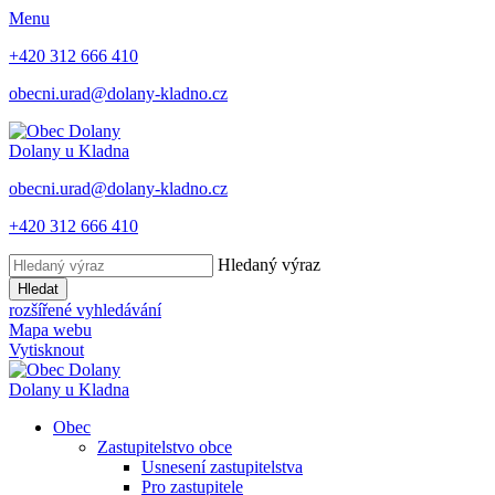
Menu
+420 312 666 410
obecni.urad@dolany-kladno.cz
Dolany
u Kladna
obecni.urad@dolany-kladno.cz
+420 312 666 410
Hledaný výraz
Hledat
rozšířené vyhledávání
Mapa webu
Vytisknout
Dolany
u Kladna
Obec
Zastupitelstvo obce
Usnesení zastupitelstva
Pro zastupitele