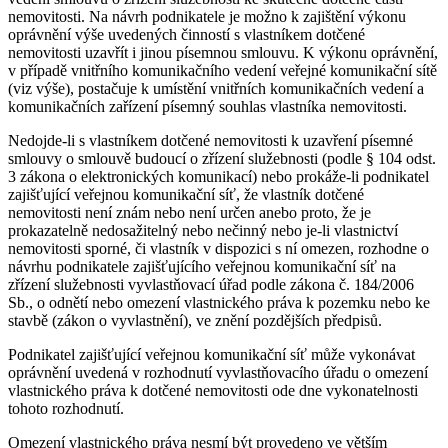
nemovitosti. Na návrh podnikatele je možno k zajištění výkonu
oprávnění výše uvedených činností s vlastníkem dotčené
nemovitosti uzavřít i jinou písemnou smlouvu. K výkonu oprávnění,
v případě vnitřního komunikačního vedení veřejné komunikační sítě
(viz výše), postačuje k umístění vnitřních komunikačních vedení a
komunikačních zařízení písemný souhlas vlastníka nemovitosti.
Nedojde-li s vlastníkem dotčené nemovitosti k uzavření písemné
smlouvy o smlouvě budoucí o zřízení služebnosti (podle § 104 odst.
3 zákona o elektronických komunikací) nebo prokáže-li podnikatel
zajišťující veřejnou komunikační síť, že vlastník dotčené
nemovitosti není znám nebo není určen anebo proto, že je
prokazatelně nedosažitelný nebo nečinný nebo je-li vlastnictví
nemovitosti sporné, či vlastník v dispozici s ní omezen, rozhodne o
návrhu podnikatele zajišťujícího veřejnou komunikační síť na
zřízení služebnosti vyvlastňovací úřad podle zákona č. 184/2006
Sb., o odnětí nebo omezení vlastnického práva k pozemku nebo ke
stavbě (zákon o vyvlastnění), ve znění pozdějších předpisů.
Podnikatel zajišťující veřejnou komunikační síť může vykonávat
oprávnění uvedená v rozhodnutí vyvlastňovacího úřadu o omezení
vlastnického práva k dotčené nemovitosti ode dne vykonatelnosti
tohoto rozhodnutí.
Omezení vlastnického práva nesmí být provedeno ve větším