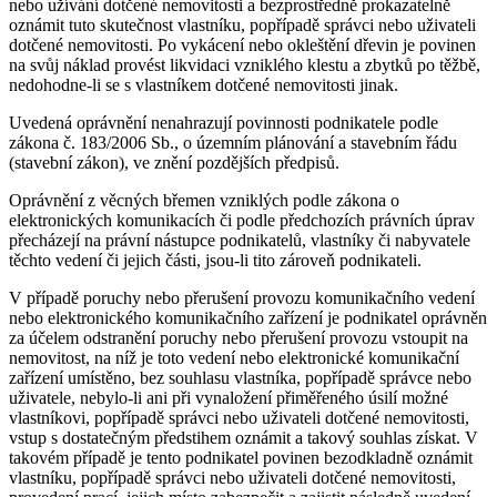
nebo užívání dotčené nemovitosti a bezprostředně prokazatelně
oznámit tuto skutečnost vlastníku, popřípadě správci nebo uživateli
dotčené nemovitosti. Po vykácení nebo okleštění dřevin je povinen
na svůj náklad provést likvidaci vzniklého klestu a zbytků po těžbě,
nedohodne-li se s vlastníkem dotčené nemovitosti jinak.
Uvedená oprávnění nenahrazují povinnosti podnikatele podle
zákona č. 183/2006 Sb., o územním plánování a stavebním řádu
(stavební zákon), ve znění pozdějších předpisů.
Oprávnění z věcných břemen vzniklých podle zákona o
elektronických komunikacích či podle předchozích právních úprav
přecházejí na právní nástupce podnikatelů, vlastníky či nabyvatele
těchto vedení či jejich části, jsou-li tito zároveň podnikateli.
V případě poruchy nebo přerušení provozu komunikačního vedení
nebo elektronického komunikačního zařízení je podnikatel oprávněn
za účelem odstranění poruchy nebo přerušení provozu vstoupit na
nemovitost, na níž je toto vedení nebo elektronické komunikační
zařízení umístěno, bez souhlasu vlastníka, popřípadě správce nebo
uživatele, nebylo-li ani při vynaložení přiměřeného úsilí možné
vlastníkovi, popřípadě správci nebo uživateli dotčené nemovitosti,
vstup s dostatečným předstihem oznámit a takový souhlas získat. V
takovém případě je tento podnikatel povinen bezodkladně oznámit
vlastníku, popřípadě správci nebo uživateli dotčené nemovitosti,