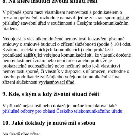
8. Na které instituci životní situaci řešit
V případě sporu mezi vlastníkem nemovitosti a podnikatelem o
rozsahu oprávnění, rozhoduje na návrh jedné ze stran sporu
místně
příslušný
stavební úřad
v součinnosti s Českým telekomunikačním
úřadem.
Nedojde-li s vlastníkem dotčené nemovitosti k uzavření písemné
smlouvy o smlouvě budoucí o zřízení služebnosti (podle § 104 odst.
3 zákona o elektronických komunikacích) nebo prokáže-li
podnikatel zajišťující veřejnou komunikační síť, že vlastník dotčené
nemovitosti není znám nebo není určen anebo proto, že je
prokazatelně nedosažitelný nebo nečinný nebo je-li vlastnictví
nemovitosti sporné, či vlastník v dispozici s ní omezen, rozhodne o
návrhu podnikatele zajišťujícího veřejnou komunikační síť na
zřízení služebnosti
vyvlastňovací úřad
.
9. Kde, s kým a kdy životní situaci řešit
V případě nejasností nebo dotazů je možné kontaktovat také
příslušné odbory pro oblasti Českého telekomunikačního úřadu
.
10. Jaké doklady je nutné mít s sebou
Na úřadě předložte: