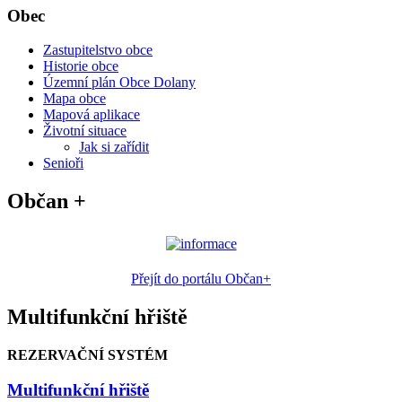
Obec
Zastupitelstvo obce
Historie obce
Územní plán Obce Dolany
Mapa obce
Mapová aplikace
Životní situace
Jak si zařídit
Senioři
Občan +
Přejít do portálu Občan+
Multifunkční hřiště
REZERVAČNÍ SYSTÉM
Multifunkční hřiště