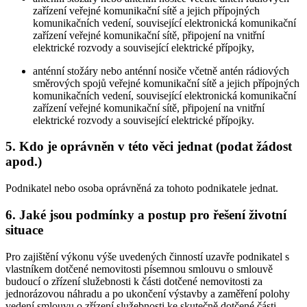
zařízení veřejné komunikační sítě a jejich přípojných
komunikačních vedení, související elektronická komunikační
zařízení veřejné komunikační sítě, připojení na vnitřní
elektrické rozvody a související elektrické přípojky,
anténní stožáry nebo anténní nosiče včetně antén rádiových
směrových spojů veřejné komunikační sítě a jejich přípojných
komunikačních vedení, související elektronická komunikační
zařízení veřejné komunikační sítě, připojení na vnitřní
elektrické rozvody a související elektrické přípojky.
5. Kdo je oprávněn v této věci jednat (podat žádost
apod.)
Podnikatel nebo osoba oprávněná za tohoto podnikatele jednat.
6. Jaké jsou podmínky a postup pro řešení životní
situace
Pro zajištění výkonu výše uvedených činností uzavře podnikatel s
vlastníkem dotčené nemovitosti písemnou smlouvu o smlouvě
budoucí o zřízení služebnosti k části dotčené nemovitosti za
jednorázovou náhradu a po ukončení výstavby a zaměření polohy
vedení smlouvu o zřízení služebnosti ke skutečně dotčené části