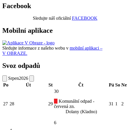
Facebook
Sledujte náš oficiální
FACEBOOK
Mobilní aplikace
Sledujte informace z našeho webu v
mobilní aplikaci –
V OBRAZE.
Svoz odpadů
Srpen
2026
Po
Út
St
Čt
Pá
So
Ne
30
Komunální odpad -
27
28
29
31
1
2
červená zn.
Dolany (Kladno)
6