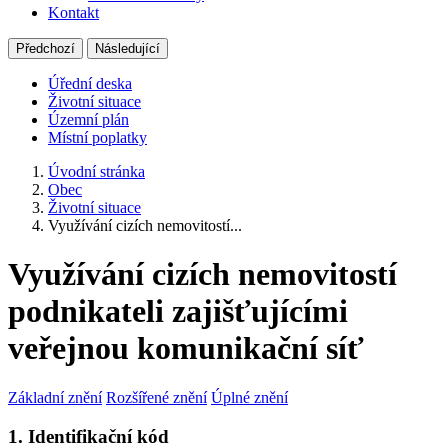
Kontakt
Předchozí
Následující
Úřední deska
Životní situace
Územní plán
Místní poplatky
Úvodní stránka
Obec
Životní situace
Využívání cizích nemovitostí...
Využívání cizích nemovitostí
podnikateli zajišťujícími
veřejnou komunikační síť
Základní znění
Rozšířené znění
Úplné znění
1. Identifikační kód