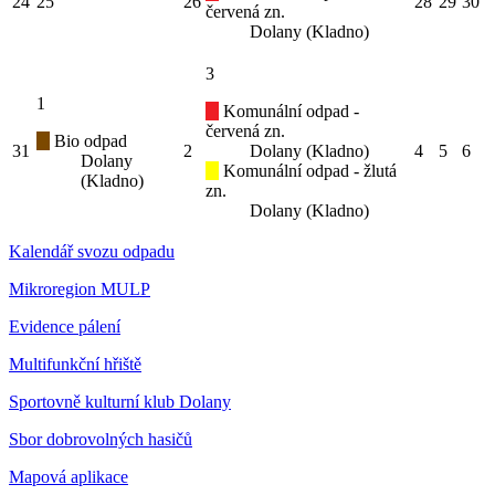
24
25
26
28
29
30
červená zn.
Dolany (Kladno)
3
1
Komunální odpad -
červená zn.
Bio odpad
31
2
Dolany (Kladno)
4
5
6
Dolany
Komunální odpad - žlutá
(Kladno)
zn.
Dolany (Kladno)
Kalendář svozu odpadu
Mikroregion MULP
Evidence pálení
Multifunkční hřiště
Sportovně kulturní klub Dolany
Sbor dobrovolných hasičů
Mapová aplikace