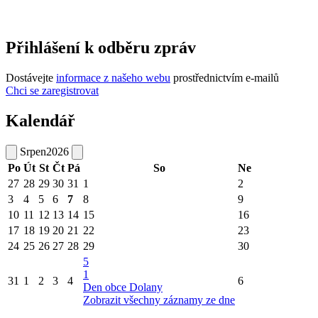
Přihlášení k odběru zpráv
Dostávejte
informace z našeho webu
prostřednictvím e-mailů
Chci se zaregistrovat
Kalendář
Srpen
2026
Po
Út
St
Čt
Pá
So
Ne
27
28
29
30
31
1
2
3
4
5
6
7
8
9
10
11
12
13
14
15
16
17
18
19
20
21
22
23
24
25
26
27
28
29
30
5
1
31
1
2
3
4
6
Den obce Dolany
Zobrazit všechny záznamy ze dne