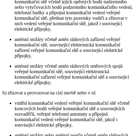
komunikační sítě včetně jejich opěrných bodů nadzemního
nebo vytyčovacích bodů podzemního komunikačního vedení,
telefonní budky a přípojná komunikační vedení veřejné
komunikační sítě, přetínat tyto pozemky vodiči a zřizovat v
nich vedení veřejné komunikační sítě, jakož i související
elektrické přípojky,
anténní stožáry včetně antén rádiových zařízení veřejné
komunikační sítě, související elektronická komunikační
zařízení veřejné komunikační sítě a související elektrické
přípojky,
anténní stožáry včetně antén rádiových směrových spojů
veřejné komunikační sítě, související elektronická
komunikační zařízení veřejné komunikační sítě a související
elektrické přípojky,
b) zřizovat a provozovat na cizí stavbě nebo v ní:
vnitřní komunikační vedení veřejné komunikační sítě včetně
koncových bodů veřejné komunikační sítě a souvisejících
rozvaděčů, veřejné telefonní automaty a přípojná
komunikační vedení veřejné komunikační sítě, jakož i
související elektrické přípojky,
anténní stožáry nebo anténní nosiče včetně antén rádiových