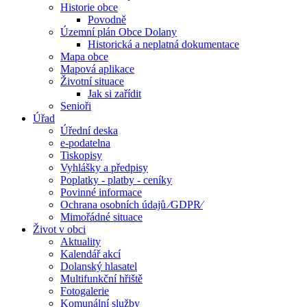
Historie obce
Povodně
Územní plán Obce Dolany
Historická a neplatná dokumentace
Mapa obce
Mapová aplikace
Životní situace
Jak si zařídit
Senioři
Úřad
Úřední deska
e-podatelna
Tiskopisy
Vyhlášky a předpisy
Poplatky - platby - ceníky
Povinné informace
Ochrana osobních údajů ⁄GDPR⁄
Mimořádné situace
Život v obci
Aktuality
Kalendář akcí
Dolanský hlasatel
Multifunkční hřiště
Fotogalerie
Komunální služby