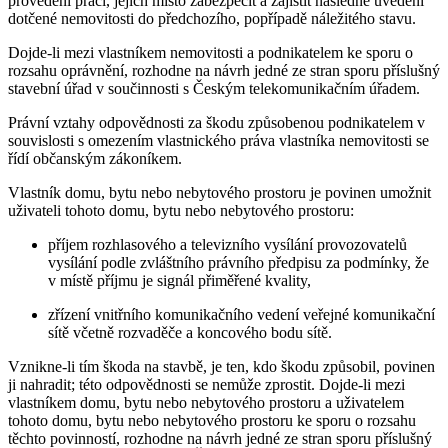
provedení prací, jejich místo zabezpečit a zajistit následně uvedení
dotčené nemovitosti do předchozího, popřípadě náležitého stavu.
Dojde-li mezi vlastníkem nemovitosti a podnikatelem ke sporu o
rozsahu oprávnění, rozhodne na návrh jedné ze stran sporu příslušný
stavební úřad v součinnosti s Českým telekomunikačním úřadem.
Právní vztahy odpovědnosti za škodu způsobenou podnikatelem v
souvislosti s omezením vlastnického práva vlastníka nemovitosti se
řídí občanským zákoníkem.
Vlastník domu, bytu nebo nebytového prostoru je povinen umožnit
uživateli tohoto domu, bytu nebo nebytového prostoru:
příjem rozhlasového a televizního vysílání provozovatelů
vysílání podle zvláštního právního předpisu za podmínky, že
v místě příjmu je signál přiměřené kvality,
zřízení vnitřního komunikačního vedení veřejné komunikační
sítě včetně rozvaděče a koncového bodu sítě.
Vznikne-li tím škoda na stavbě, je ten, kdo škodu způsobil, povinen
ji nahradit; této odpovědnosti se nemůže zprostit. Dojde-li mezi
vlastníkem domu, bytu nebo nebytového prostoru a uživatelem
tohoto domu, bytu nebo nebytového prostoru ke sporu o rozsahu
těchto povinností, rozhodne na návrh jedné ze stran sporu příslušný