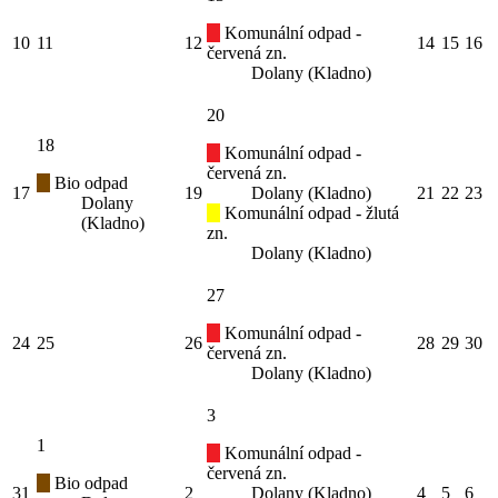
Komunální odpad -
10
11
12
14
15
16
červená zn.
Dolany (Kladno)
20
18
Komunální odpad -
červená zn.
Bio odpad
17
19
Dolany (Kladno)
21
22
23
Dolany
Komunální odpad - žlutá
(Kladno)
zn.
Dolany (Kladno)
27
Komunální odpad -
24
25
26
28
29
30
červená zn.
Dolany (Kladno)
3
1
Komunální odpad -
červená zn.
Bio odpad
31
2
Dolany (Kladno)
4
5
6