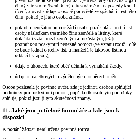
písemnost nemůže oběť předložit, je třeba, aby označila orgán
činný v trestním řízení, který o trestném činu naposledy konal
řízení, a uvedla údaje o osobě podezřelé ze spáchání trestného
činu, pokud je jí tato osoba známa,
pokud o peněžitou pomoc žádá osoba pozůstalá - úmrtní list
osoby následkem trestného činu zemřelé a listiny, které
dokládají vztah mezi zemřelým a pozůstalým, jež je
podmínkou poskytnutí peněžité pomoci (ve vztahu rodič - dítě
se bude jednat o rodný list, u manželů je takovou listinou
oddací list apod.),
údaje o úkonech, které oběť učinila k vymáhání škody,
údaje o majetkových a výdělečných poměrech oběti.
Osoba pozůstalá je povinna uvést, zda je jedinou osobou splňující
podmínky pro poskytnutí pomoci, popř. kolik osob tyto podmínky
splňuje, pokud jsou jí tyto skutečnosti známy.
11. Jaké jsou potřebné formuláře a kde jsou k
dispozici
K podání žádosti není určena povinná forma.