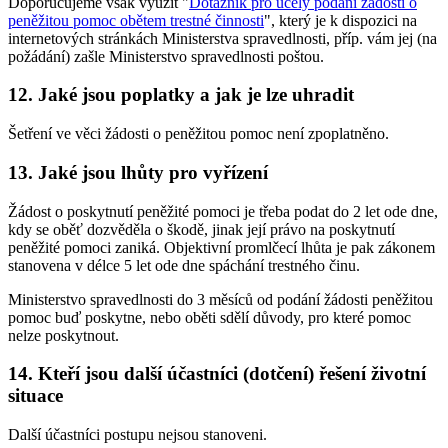
Doporučujeme však využít "
Dotazník pro účely podání žádosti o
peněžitou pomoc obětem trestné činnosti
", který je k dispozici na
internetových stránkách Ministerstva spravedlnosti, příp. vám jej (na
požádání) zašle Ministerstvo spravedlnosti poštou.
12. Jaké jsou poplatky a jak je lze uhradit
Šetření ve věci žádosti o peněžitou pomoc není zpoplatněno.
13. Jaké jsou lhůty pro vyřízení
Žádost o poskytnutí peněžité pomoci je třeba podat do 2 let ode dne,
kdy se oběť dozvěděla o škodě, jinak její právo na poskytnutí
peněžité pomoci zaniká. Objektivní promlčecí lhůta je pak zákonem
stanovena v délce 5 let ode dne spáchání trestného činu.
Ministerstvo spravedlnosti do 3 měsíců od podání žádosti peněžitou
pomoc buď poskytne, nebo oběti sdělí důvody, pro které pomoc
nelze poskytnout.
14. Kteří jsou další účastníci (dotčení) řešení životní
situace
Další účastníci postupu nejsou stanoveni.