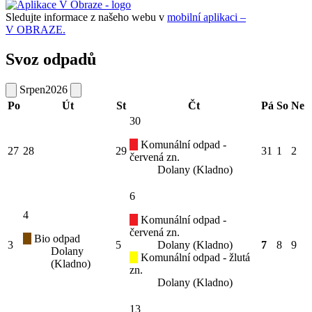
Sledujte informace z našeho webu v
mobilní aplikaci –
V OBRAZE.
Svoz odpadů
Srpen
2026
Po
Út
St
Čt
Pá
So
Ne
30
Komunální odpad -
27
28
29
31
1
2
červená zn.
Dolany (Kladno)
6
4
Komunální odpad -
červená zn.
Bio odpad
3
5
Dolany (Kladno)
7
8
9
Dolany
Komunální odpad - žlutá
(Kladno)
zn.
Dolany (Kladno)
13