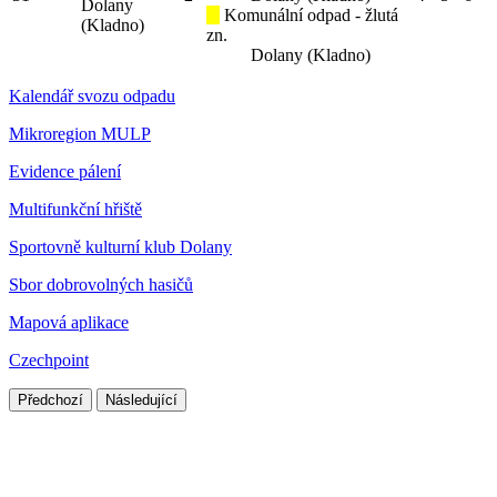
Dolany
Komunální odpad - žlutá
(Kladno)
zn.
Dolany (Kladno)
Kalendář svozu odpadu
Mikroregion MULP
Evidence pálení
Multifunkční hřiště
Sportovně kulturní klub Dolany
Sbor dobrovolných hasičů
Mapová aplikace
Czechpoint
Předchozí
Následující