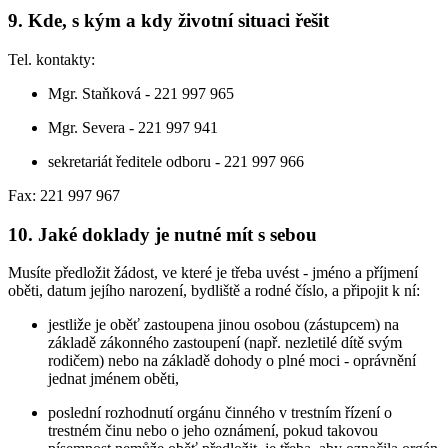
9. Kde, s kým a kdy životní situaci řešit
Tel. kontakty:
Mgr. Staňková - 221 997 965
Mgr. Severa - 221 997 941
sekretariát ředitele odboru - 221 997 966
Fax: 221 997 967
10. Jaké doklady je nutné mít s sebou
Musíte předložit žádost, ve které je třeba uvést - jméno a příjmení
oběti, datum jejího narození, bydliště a rodné číslo, a připojit k ní:
jestliže je oběť zastoupena jinou osobou (zástupcem) na
základě zákonného zastoupení (např. nezletilé dítě svým
rodičem) nebo na základě dohody o plné moci - oprávnění
jednat jménem oběti,
poslední rozhodnutí orgánu činného v trestním řízení o
trestném činu nebo o jeho oznámení, pokud takovou