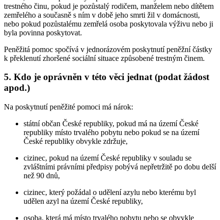
trestného činu, pokud je pozůstalý rodičem, manželem nebo dítětem
zemřelého a současně s ním v době jeho smrti žil v domácnosti,
nebo pokud pozůstalému zemřelá osoba poskytovala výživu nebo ji
byla povinna poskytovat.
Peněžitá pomoc spočívá v jednorázovém poskytnutí peněžní částky
k překlenutí zhoršené sociální situace způsobené trestným činem.
5. Kdo je oprávněn v této věci jednat (podat žádost
apod.)
Na poskytnutí peněžité pomoci má nárok:
státní občan České republiky, pokud má na území České
republiky místo trvalého pobytu nebo pokud se na území
České republiky obvykle zdržuje,
cizinec, pokud na území České republiky v souladu se
zvláštními právními předpisy pobývá nepřetržitě po dobu delší
než 90 dnů,
cizinec, který požádal o udělení azylu nebo kterému byl
udělen azyl na území České republiky,
osoba, která má místo trvalého pobytu nebo se obvykle