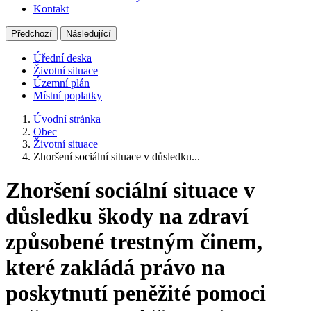
Kontakt
Předchozí
Následující
Úřední deska
Životní situace
Územní plán
Místní poplatky
Úvodní stránka
Obec
Životní situace
Zhoršení sociální situace v důsledku...
Zhoršení sociální situace v
důsledku škody na zdraví
způsobené trestným činem,
které zakládá právo na
poskytnutí peněžité pomoci