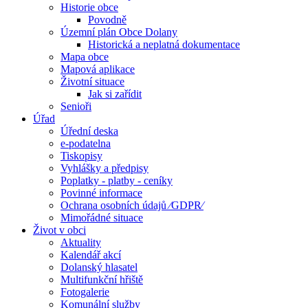
Historie obce
Povodně
Územní plán Obce Dolany
Historická a neplatná dokumentace
Mapa obce
Mapová aplikace
Životní situace
Jak si zařídit
Senioři
Úřad
Úřední deska
e-podatelna
Tiskopisy
Vyhlášky a předpisy
Poplatky - platby - ceníky
Povinné informace
Ochrana osobních údajů ⁄GDPR⁄
Mimořádné situace
Život v obci
Aktuality
Kalendář akcí
Dolanský hlasatel
Multifunkční hřiště
Fotogalerie
Komunální služby