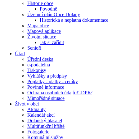
Historie obce
Povodně
Územní plán Obce Dolany
Historická a neplatná dokumentace
Mapa obce
Mapová aplikace
Životní situace
Jak si zařídit
Senioři
Úřad
Úřední deska
e-podatelna
Tiskopisy
Vyhlášky a předpisy
Poplatky - platby - ceníky
Povinné informace
Ochrana osobních údajů ⁄GDPR⁄
Mimořádné situace
Život v obci
Aktuality
Kalendář akcí
Dolanský hlasatel
Multifunkční hřiště
Fotogalerie
Komunální služby