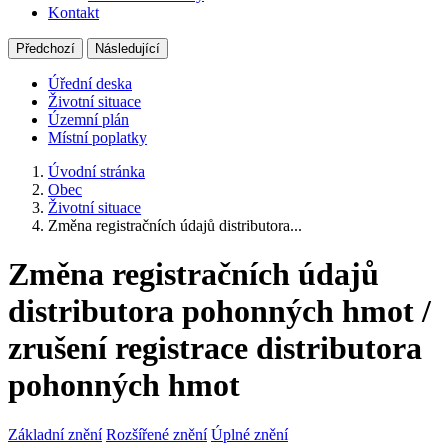
Kontakt
Předchozí
Následující
Úřední deska
Životní situace
Územní plán
Místní poplatky
Úvodní stránka
Obec
Životní situace
Změna registračních údajů distributora...
Změna registračních údajů
distributora pohonných hmot /
zrušení registrace distributora
pohonných hmot
Základní znění
Rozšířené znění
Úplné znění