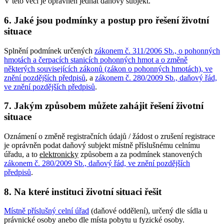
V této věci je oprávněn jednat daňový subjekt.
6. Jaké jsou podmínky a postup pro řešení životní
situace
Splnění podmínek určených
zákonem č. 311/2006 Sb., o pohonných
hmotách a čerpacích stanicích pohonných hmot a o změně
některých souvisejících zákonů (zákon o pohonných hmotách), ve
znění pozdějších předpisů
, a
zákonem č. 280/2009 Sb., daňový řád,
ve znění pozdějších předpisů
.
7. Jakým způsobem můžete zahájit řešení životní
situace
Oznámení o změně registračních údajů / žádost o zrušení registrace
je oprávněn podat daňový subjekt místně příslušnému celnímu
úřadu, a to
elektronicky
způsobem a za podmínek stanovených
zákonem č. 280/2009 Sb., daňový řád, ve znění pozdějších
předpisů
.
8. Na které instituci životní situaci řešit
Místně příslušný celní úřad
(daňové oddělení), určený dle sídla u
právnické osoby anebo dle místa pobytu u fyzické osoby.