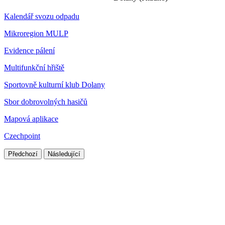
Kalendář svozu odpadu
Mikroregion MULP
Evidence pálení
Multifunkční hřiště
Sportovně kulturní klub Dolany
Sbor dobrovolných hasičů
Mapová aplikace
Czechpoint
Předchozí
Následující