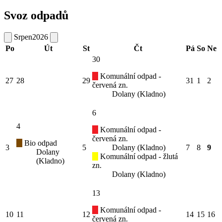
Svoz odpadů
Srpen
2026
Po
Út
St
Čt
Pá
So
Ne
30
Komunální odpad -
27
28
29
31
1
2
červená zn.
Dolany (Kladno)
6
4
Komunální odpad -
červená zn.
Bio odpad
3
5
Dolany (Kladno)
7
8
9
Dolany
Komunální odpad - žlutá
(Kladno)
zn.
Dolany (Kladno)
13
Komunální odpad -
10
11
12
14
15
16
červená zn.