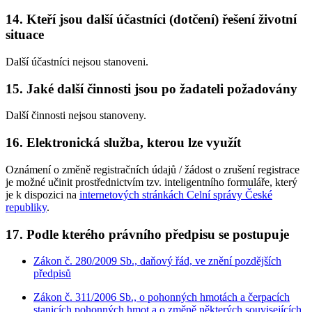
14. Kteří jsou další účastníci (dotčení) řešení životní
situace
Další účastníci nejsou stanoveni.
15. Jaké další činnosti jsou po žadateli požadovány
Další činnosti nejsou stanoveny.
16. Elektronická služba, kterou lze využít
Oznámení o změně registračních údajů / žádost o zrušení registrace
je možné učinit prostřednictvím tzv. inteligentního formuláře, který
je k dispozici na
internetových stránkách Celní správy České
republiky
.
17. Podle kterého právního předpisu se postupuje
Zákon č. 280/2009 Sb., daňový řád, ve znění pozdějších
předpisů
Zákon č. 311/2006 Sb., o pohonných hmotách a čerpacích
stanicích pohonných hmot a o změně některých souvisejících