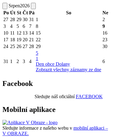
Srpen
2026
Po
Út
St
Čt
Pá
So
Ne
27
28
29
30
31
1
2
3
4
5
6
7
8
9
10
11
12
13
14
15
16
17
18
19
20
21
22
23
24
25
26
27
28
29
30
5
1
31
1
2
3
4
6
Den obce Dolany
Zobrazit všechny záznamy ze dne
Facebook
Sledujte náš oficiální
FACEBOOK
Mobilní aplikace
Sledujte informace z našeho webu v
mobilní aplikaci –
V OBRAZE.