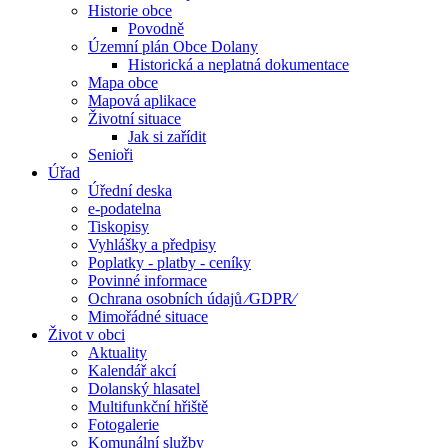
Historie obce
Povodně
Územní plán Obce Dolany
Historická a neplatná dokumentace
Mapa obce
Mapová aplikace
Životní situace
Jak si zařídit
Senioři
Úřad
Úřední deska
e-podatelna
Tiskopisy
Vyhlášky a předpisy
Poplatky - platby - ceníky
Povinné informace
Ochrana osobních údajů ⁄GDPR⁄
Mimořádné situace
Život v obci
Aktuality
Kalendář akcí
Dolanský hlasatel
Multifunkční hřiště
Fotogalerie
Komunální služby