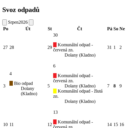
Svoz odpadů
Srpen
2026
Po
Út
St
Čt
Pá
So
Ne
30
Komunální odpad -
27
28
29
31
1
2
červená zn.
Dolany (Kladno)
6
4
Komunální odpad -
červená zn.
Bio odpad
3
5
Dolany (Kladno)
7
8
9
Dolany
Komunální odpad - žlutá
(Kladno)
zn.
Dolany (Kladno)
13
Komunální odpad -
10
11
12
14
15
16
červená zn.