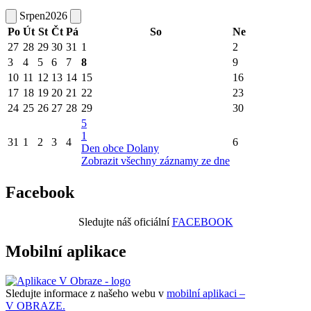
Srpen
2026
Po
Út
St
Čt
Pá
So
Ne
27
28
29
30
31
1
2
3
4
5
6
7
8
9
10
11
12
13
14
15
16
17
18
19
20
21
22
23
24
25
26
27
28
29
30
5
1
31
1
2
3
4
6
Den obce Dolany
Zobrazit všechny záznamy ze dne
Facebook
Sledujte náš oficiální
FACEBOOK
Mobilní aplikace
Sledujte informace z našeho webu v
mobilní aplikaci –
V OBRAZE.