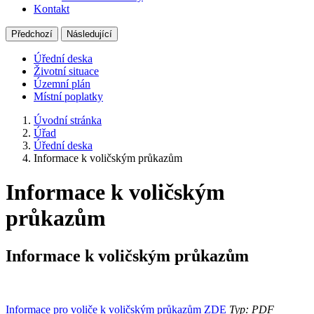
Kontakt
Předchozí
Následující
Úřední deska
Životní situace
Územní plán
Místní poplatky
Úvodní stránka
Úřad
Úřední deska
Informace k voličským průkazům
Informace k voličským
průkazům
Informace k voličským průkazům
Informace pro voliče k voličským průkazům ZDE
Typ: PDF