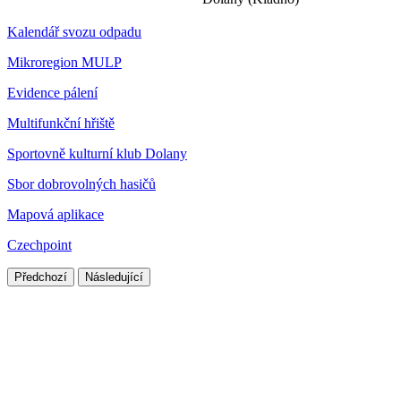
Kalendář svozu odpadu
Mikroregion MULP
Evidence pálení
Multifunkční hřiště
Sportovně kulturní klub Dolany
Sbor dobrovolných hasičů
Mapová aplikace
Czechpoint
Předchozí
Následující