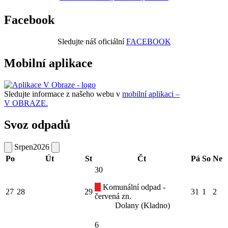
Facebook
Sledujte náš oficiální
FACEBOOK
Mobilní aplikace
Sledujte informace z našeho webu v
mobilní aplikaci –
V OBRAZE.
Svoz odpadů
Srpen
2026
Po
Út
St
Čt
Pá
So
Ne
30
Komunální odpad -
27
28
29
31
1
2
červená zn.
Dolany (Kladno)
6