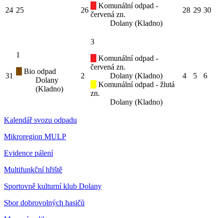
Komunální odpad -
24
25
26
28
29
30
červená zn.
Dolany (Kladno)
3
1
Komunální odpad -
červená zn.
Bio odpad
31
2
Dolany (Kladno)
4
5
6
Dolany
Komunální odpad - žlutá
(Kladno)
zn.
Dolany (Kladno)
Kalendář svozu odpadu
Mikroregion MULP
Evidence pálení
Multifunkční hřiště
Sportovně kulturní klub Dolany
Sbor dobrovolných hasičů