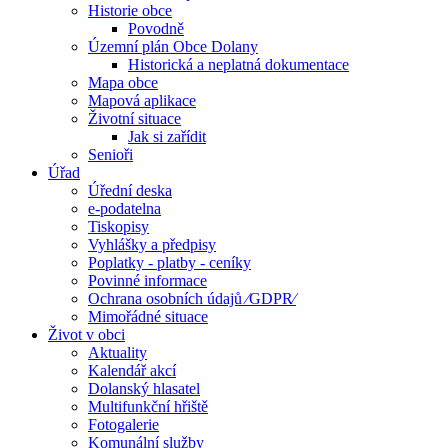
Historie obce
Povodně
Územní plán Obce Dolany
Historická a neplatná dokumentace
Mapa obce
Mapová aplikace
Životní situace
Jak si zařídit
Senioři
Úřad
Úřední deska
e-podatelna
Tiskopisy
Vyhlášky a předpisy
Poplatky - platby - ceníky
Povinné informace
Ochrana osobních údajů ⁄GDPR⁄
Mimořádné situace
Život v obci
Aktuality
Kalendář akcí
Dolanský hlasatel
Multifunkční hřiště
Fotogalerie
Komunální služby