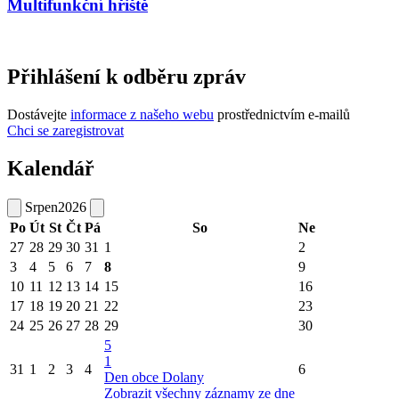
Multifunkční hřiště
Přihlášení k odběru zpráv
Dostávejte
informace z našeho webu
prostřednictvím e-mailů
Chci se zaregistrovat
Kalendář
Srpen
2026
Po
Út
St
Čt
Pá
So
Ne
27
28
29
30
31
1
2
3
4
5
6
7
8
9
10
11
12
13
14
15
16
17
18
19
20
21
22
23
24
25
26
27
28
29
30
5
1
31
1
2
3
4
6
Den obce Dolany
Zobrazit všechny záznamy ze dne