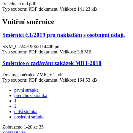
fv jednaci rad.pdf
Typ souboru: PDF dokument, Velikost: 141,23 kB
Vnitřní směrnice
Směrnici č.1/2019 pro nakládání s osobními údaji.
SKM_C224e19062114400.pdf
Typ souboru: PDF dokument, Velikost: 3,6 MB
Směrnice o zadávání zakázek MR1-2018
Dolany_směrnice ZMR_V1.pdf
Typ souboru: PDF dokument, Velikost: 164,53 kB
první stránka
předchozí stránka
1
2
další stránka
poslední stránka
Zobrazeno
1
-
20
ze 35
Zobrazit vše