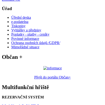
Úřad
Úřední deska
e-podatelna
Tiskopisy
Vyhlášky a předpisy
Poplatky - platby - ceníky
Povinné informace
Ochrana osobních údajů ⁄GDPR⁄
Mimořádné situace
Občan +
Přejít do portálu Občan+
Multifunkční hřiště
REZERVAČNÍ SYSTÉM