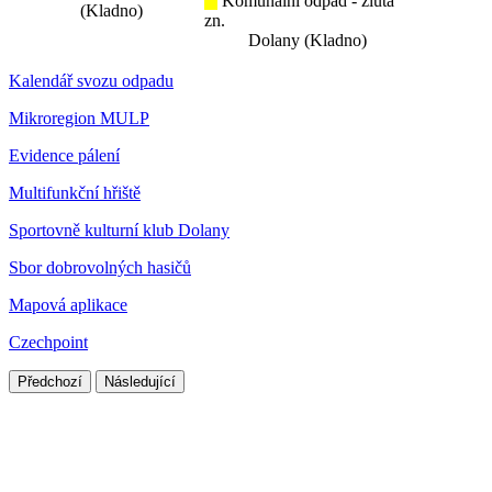
Komunální odpad - žlutá
(Kladno)
zn.
Dolany (Kladno)
Kalendář svozu odpadu
Mikroregion MULP
Evidence pálení
Multifunkční hřiště
Sportovně kulturní klub Dolany
Sbor dobrovolných hasičů
Mapová aplikace
Czechpoint
Předchozí
Následující