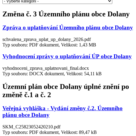
Změna č. 3 Územního plánu obce Dolany
Zpráva o uplatňování Územního plánu obce Dolany
schvalena_zprava_uplat_up_dolany_2026.pdf
Typ souboru: PDF dokument, Velikost: 1,43 MB
Vyhodnocení zprávy o uplatňování ÚP obce Dolany
vyhodnoceni_zprava_uplatnovani_final.docx
Typ souboru: DOCX dokument, Velikost: 54,11 kB
Územní plán obce Dolany úplné znění po
změně č.1 a č. 2
Veřejná vyhláška - Vydání změny č.2. Územního
plánu obce Dolany
SKM_C25823052420210.pdf
Typ souboru: PDF dokument, Velikost: 89,47 kB