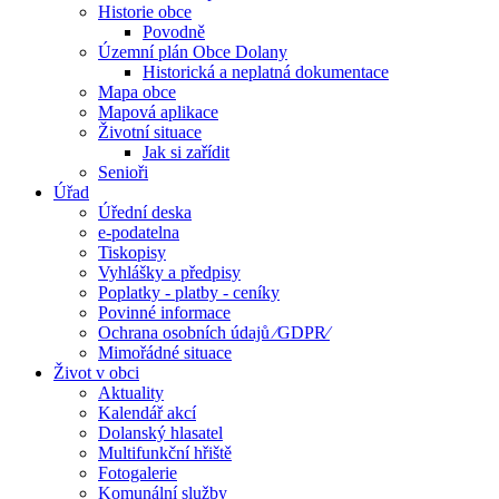
Historie obce
Povodně
Územní plán Obce Dolany
Historická a neplatná dokumentace
Mapa obce
Mapová aplikace
Životní situace
Jak si zařídit
Senioři
Úřad
Úřední deska
e-podatelna
Tiskopisy
Vyhlášky a předpisy
Poplatky - platby - ceníky
Povinné informace
Ochrana osobních údajů ⁄GDPR⁄
Mimořádné situace
Život v obci
Aktuality
Kalendář akcí
Dolanský hlasatel
Multifunkční hřiště
Fotogalerie
Komunální služby