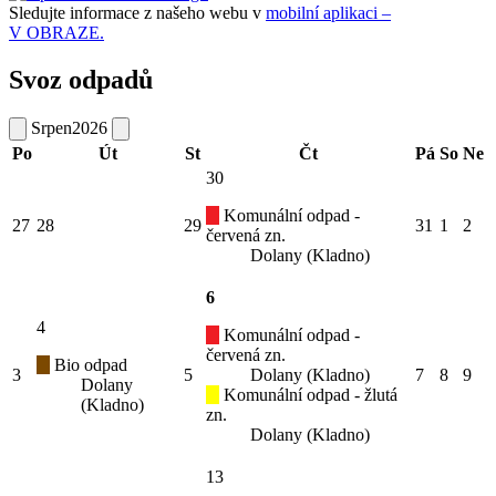
Sledujte informace z našeho webu v
mobilní aplikaci –
V OBRAZE.
Svoz odpadů
Srpen
2026
Po
Út
St
Čt
Pá
So
Ne
30
Komunální odpad -
27
28
29
31
1
2
červená zn.
Dolany (Kladno)
6
4
Komunální odpad -
červená zn.
Bio odpad
3
5
Dolany (Kladno)
7
8
9
Dolany
Komunální odpad - žlutá
(Kladno)
zn.
Dolany (Kladno)
13