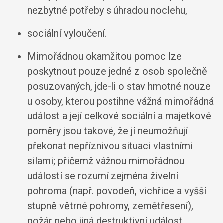
nezbytné potřeby s úhradou noclehu,
sociální vyloučení.
Mimořádnou okamžitou pomoc lze
poskytnout pouze jedné z osob společně
posuzovaných, jde-li o stav hmotné nouze
u osoby, kterou postihne vážná mimořádná
událost a její celkové sociální a majetkové
poměry jsou takové, že jí neumožňují
překonat nepříznivou situaci vlastními
silami; přičemž vážnou mimořádnou
událostí se rozumí zejména živelní
pohroma (např. povodeň, vichřice a vyšší
stupně větrné pohromy, zemětřesení),
požár nebo jiná destruktivní událost,