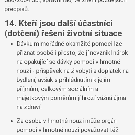
500/2004 Sb., správní řád, ve znění pozdějších
předpisů.
14. Kteří jsou další účastníci
(dotčení) řešení životní situace
Dávku mimořádné okamžité pomoci lze
přiznat osobě i přesto, že jí nevznikl nárok
na opakující se dávky pomoci v hmotné
nouzi - příspěvek na živobytí a doplatek na
bydlení, avšak s přihlédnutím k jejím
příjmům, celkovým sociálním a
majetkovým poměrům jí hrozí vážná újma
na zdraví.
Za osobu v hmotné nouzi může orgán
pomoci v hmotné nouzi považovat též