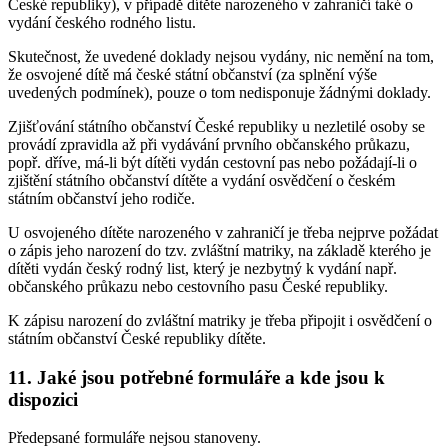
České republiky), v případě dítěte narozeného v zahraničí také o
vydání českého rodného listu.
Skutečnost, že uvedené doklady nejsou vydány, nic nemění na tom,
že osvojené dítě má české státní občanství (za splnění výše
uvedených podmínek), pouze o tom nedisponuje žádnými doklady.
Zjišťování státního občanství České republiky u nezletilé osoby se
provádí zpravidla až při vydávání prvního občanského průkazu,
popř. dříve, má-li být dítěti vydán cestovní pas nebo požádají-li o
zjištění státního občanství dítěte a vydání osvědčení o českém
státním občanství jeho rodiče.
U osvojeného dítěte narozeného v zahraničí je třeba nejprve požádat
o zápis jeho narození do tzv. zvláštní matriky, na základě kterého je
dítěti vydán český rodný list, který je nezbytný k vydání např.
občanského průkazu nebo cestovního pasu České republiky.
K zápisu narození do zvláštní matriky je třeba připojit i osvědčení o
státním občanství České republiky dítěte.
11. Jaké jsou potřebné formuláře a kde jsou k
dispozici
Předepsané formuláře nejsou stanoveny.