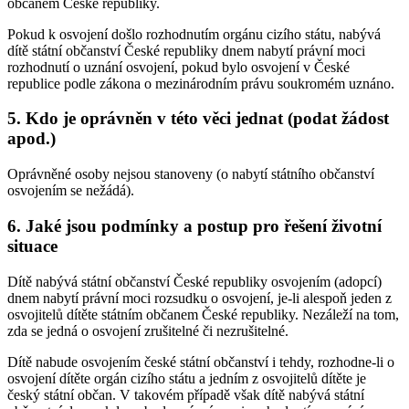
občanem České republiky.
Pokud k osvojení došlo rozhodnutím orgánu cizího státu, nabývá
dítě státní občanství České republiky dnem nabytí právní moci
rozhodnutí o uznání osvojení, pokud bylo osvojení v České
republice podle zákona o mezinárodním právu soukromém uznáno.
5. Kdo je oprávněn v této věci jednat (podat žádost
apod.)
Oprávněné osoby nejsou stanoveny (o nabytí státního občanství
osvojením se nežádá).
6. Jaké jsou podmínky a postup pro řešení životní
situace
Dítě nabývá státní občanství České republiky osvojením (adopcí)
dnem nabytí právní moci rozsudku o osvojení, je-li alespoň jeden z
osvojitelů dítěte státním občanem České republiky. Nezáleží na tom,
zda se jedná o osvojení zrušitelné či nezrušitelné.
Dítě nabude osvojením české státní občanství i tehdy, rozhodne-li o
osvojení dítěte orgán cizího státu a jedním z osvojitelů dítěte je
český státní občan. V takovém případě však dítě nabývá státní