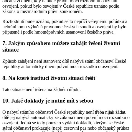
občanství dnem, kdy nabude právní moci rozhodnutí o uznání
osvojení, pokud bylo osvojení v České republice uznáno podle
zákona o mezinárodním právu soukromém.
Rozhodnutí bude uznáno, pokud se to nepříčí veřejnému pořádku a
nebrání tomu výlučná pravomoc českých soudů a osvojení by bylo
přípustné i podle hmotněprávních ustanovení českého práva.
7. Jakým způsobem můžete zahájit řešení životní
situace
Způsob zahájení není stanoven; dítě nabývá státní občanství České
republiky automaticky dnem právní moci rozsudku o osvojení.
8. Na které instituci životní situaci řešit
Tato situace není řešena na žádném úřadu.
10. Jaké doklady je nutné mít s sebou
O nabytí státního občanství České republiky není třeba nijak žádat,
dítě jej nabývá automaticky ze zákona dnem právní moci rozsudku o
osvojení. Jedná se tedy pouze o vydání dokladů, kterými se české
státní občanství prokazuje (např. cestovní pas nebo občanský průkaz