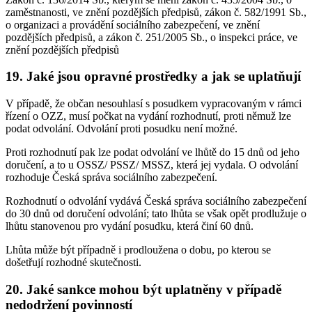
zaměstnanosti, ve znění pozdějších předpisů, zákon č. 582/1991 Sb.,
o organizaci a provádění sociálního zabezpečení, ve znění
pozdějších předpisů, a zákon č. 251/2005 Sb., o inspekci práce, ve
znění pozdějších předpisů
19. Jaké jsou opravné prostředky a jak se uplatňují
V případě, že občan nesouhlasí s posudkem vypracovaným v rámci
řízení o OZZ, musí počkat na vydání rozhodnutí, proti němuž lze
podat odvolání. Odvolání proti posudku není možné.
Proti rozhodnutí pak lze podat odvolání ve lhůtě do 15 dnů od jeho
doručení, a to u OSSZ/ PSSZ/ MSSZ, která jej vydala. O odvolání
rozhoduje Česká správa sociálního zabezpečení.
Rozhodnutí o odvolání vydává Česká správa sociálního zabezpečení
do 30 dnů od doručení odvolání; tato lhůta se však opět prodlužuje o
lhůtu stanovenou pro vydání posudku, která činí 60 dnů.
Lhůta může být případně i prodloužena o dobu, po kterou se
došetřují rozhodné skutečnosti.
20. Jaké sankce mohou být uplatněny v případě
nedodržení povinností