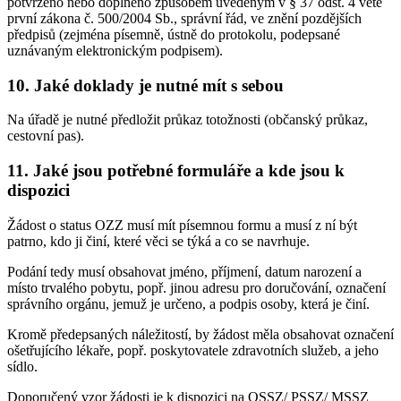
potvrzeno nebo doplněno způsobem uvedeným v § 37 odst. 4 větě
první zákona č. 500/2004 Sb., správní řád, ve znění pozdějších
předpisů (zejména písemně, ústně do protokolu, podepsané
uznávaným elektronickým podpisem).
10. Jaké doklady je nutné mít s sebou
Na úřadě je nutné předložit průkaz totožnosti (občanský průkaz,
cestovní pas).
11. Jaké jsou potřebné formuláře a kde jsou k
dispozici
Žádost o status OZZ musí mít písemnou formu a musí z ní být
patrno, kdo ji činí, které věci se týká a co se navrhuje.
Podání tedy musí obsahovat jméno, příjmení, datum narození a
místo trvalého pobytu, popř. jinou adresu pro doručování, označení
správního orgánu, jemuž je určeno, a podpis osoby, která je činí.
Kromě předepsaných náležitostí, by žádost měla obsahovat označení
ošetřujícího lékaře, popř. poskytovatele zdravotních služeb, a jeho
sídlo.
Doporučený vzor žádosti je k dispozici na OSSZ/ PSSZ/ MSSZ