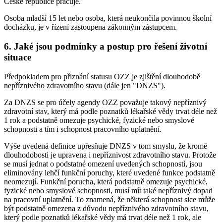
České republice pracuje.
Osoba mladší 15 let nebo osoba, která neukončila povinnou školní
docházku, je v řízení zastoupena zákonným zástupcem.
6. Jaké jsou podmínky a postup pro řešení životní
situace
Předpokladem pro přiznání statusu OZZ je zjištění dlouhodobě
nepříznivého zdravotního stavu (dále jen "DNZS").
Za DNZS se pro účely agendy OZZ považuje takový nepříznivý
zdravotní stav, který má podle poznatků lékařské vědy trvat déle než
1 rok a podstatně omezuje psychické, fyzické nebo smyslové
schopnosti a tím i schopnost pracovního uplatnění.
Výše uvedená definice upřesňuje DNZS v tom smyslu, že kromě
dlouhodobosti je upravena i nepříznivost zdravotního stavu. Protože
se musí jednat o podstatné omezení uvedených schopností, jsou
eliminovány lehčí funkční poruchy, které uvedené funkce podstatně
neomezují. Funkční porucha, která podstatně omezuje psychické,
fyzické nebo smyslové schopnosti, musí mít také nepříznivý dopad
na pracovní uplatnění. To znamená, že některá schopnost sice může
být podstatně omezena z důvodu nepříznivého zdravotního stavu,
který podle poznatků lékařské vědy má trvat déle než 1 rok, ale