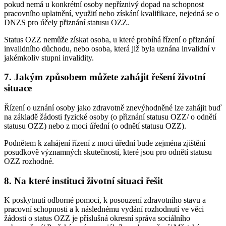
pokud nemá u konkrétní osoby nepříznivý dopad na schopnost
pracovního uplatnění, využití nebo získání kvalifikace, nejedná se o
DNZS pro účely přiznání statusu OZZ.
Status OZZ nemůže získat osoba, u které probíhá řízení o přiznání
invalidního důchodu, nebo osoba, která již byla uznána invalidní v
jakémkoliv stupni invalidity.
7. Jakým způsobem můžete zahájit řešení životní
situace
Řízení o uznání osoby jako zdravotně znevýhodněné lze zahájit buď
na základě žádosti fyzické osoby (o přiznání statusu OZZ/ o odnětí
statusu OZZ) nebo z moci úřední (o odnětí statusu OZZ).
Podnětem k zahájení řízení z moci úřední bude zejména zjištění
posudkově významných skutečností, které jsou pro odnětí statusu
OZZ rozhodné.
8. Na které instituci životní situaci řešit
K poskytnutí odborné pomoci, k posouzení zdravotního stavu a
pracovní schopnosti a k následnému vydání rozhodnutí ve věci
žádosti o status OZZ je příslušná okresní správa sociálního