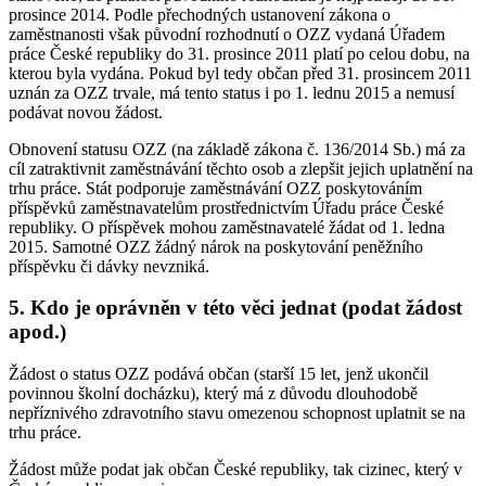
prosince 2014. Podle přechodných ustanovení zákona o
zaměstnanosti však původní rozhodnutí o OZZ vydaná Úřadem
práce České republiky do 31. prosince 2011 platí po celou dobu, na
kterou byla vydána. Pokud byl tedy občan před 31. prosincem 2011
uznán za OZZ trvale, má tento status i po 1. lednu 2015 a nemusí
podávat novou žádost.
Obnovení statusu OZZ (na základě zákona č. 136/2014 Sb.) má za
cíl zatraktivnit zaměstnávání těchto osob a zlepšit jejich uplatnění na
trhu práce. Stát podporuje zaměstnávání OZZ poskytováním
příspěvků zaměstnavatelům prostřednictvím Úřadu práce České
republiky. O příspěvek mohou zaměstnavatelé žádat od 1. ledna
2015. Samotné OZZ žádný nárok na poskytování peněžního
příspěvku či dávky nevzniká.
5. Kdo je oprávněn v této věci jednat (podat žádost
apod.)
Žádost o status OZZ podává občan (starší 15 let, jenž ukončil
povinnou školní docházku), který má z důvodu dlouhodobě
nepříznivého zdravotního stavu omezenou schopnost uplatnit se na
trhu práce.
Žádost může podat jak občan České republiky, tak cizinec, který v