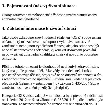
3. Pojmenování (název) životní situace
Osoby zdravotně znevýhodněné a žádost o uznání statusu osoby
zdravotně znevýhodněné
4. Základní informace k životní situaci
Jako osoba zdravotně znevýhodněná (dále jen "OZZ") bude uznán
občan, který má zachovánu schopnost vykonávat soustavné
zaměstnání nebo jinou výdělečnou činnost, ale jeho schopnost být
nebo zůstat pracovně začleněný, vykonávat dosavadní povolání
nebo využívat dosavadní kvalifikaci či získat novou, je podstatně
omezena.
Příčinou tohoto omezení je dlouhodobě nepříznivý zdravotní stav,
který má podle poznatků lékařské vědy trvat déle než 1 rok a
podstatně omezuje tělesné, smyslové nebo duševní schopnosti a tím
i schopnost pracovního uplatnění. Kritéria jsou uvedena v právních
předpisech (zejména v ustanovení § 67 zákona č. 435/2004 Sb., o
zaměstnanosti, ve znění pozdějších předpisů).
Kategorie OZZ existovala již v minulosti a byla původně s účinností
od 1. ledna 2012 zrušena zákonem č. 367/2011 Sb., dle kterého bylo
stanoveno, že platnost původního rozhodnutí je nejpozději do 31.