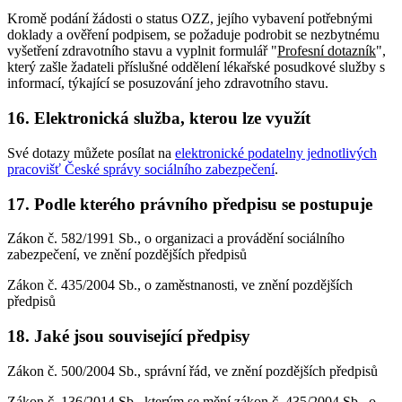
Kromě podání žádosti o status OZZ, jejího vybavení potřebnými
doklady a ověření podpisem, se požaduje podrobit se nezbytnému
vyšetření zdravotního stavu a vyplnit formulář "
Profesní dotazník
",
který zašle žadateli příslušné oddělení lékařské posudkové služby s
informací, týkající se posuzování jeho zdravotního stavu.
16. Elektronická služba, kterou lze využít
Své dotazy můžete posílat na
elektronické podatelny jednotlivých
pracovišť České správy sociálního zabezpečení
.
17. Podle kterého právního předpisu se postupuje
Zákon č. 582/1991 Sb., o organizaci a provádění sociálního
zabezpečení, ve znění pozdějších předpisů
Zákon č. 435/2004 Sb., o zaměstnanosti, ve znění pozdějších
předpisů
18. Jaké jsou související předpisy
Zákon č. 500/2004 Sb., správní řád, ve znění pozdějších předpisů
Zákon č. 136/2014 Sb., kterým se mění zákon č. 435/2004 Sb., o