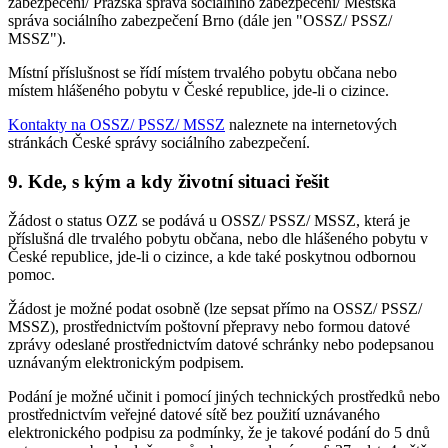
zabezpečení/ Pražská správa sociálního zabezpečení/ Městská
správa sociálního zabezpečení Brno (dále jen "OSSZ/ PSSZ/
MSSZ").
Místní příslušnost se řídí místem trvalého pobytu občana nebo
místem hlášeného pobytu v České republice, jde-li o cizince.
Kontakty na OSSZ/ PSSZ/ MSSZ
naleznete na internetových
stránkách České správy sociálního zabezpečení.
9. Kde, s kým a kdy životní situaci řešit
Žádost o status OZZ se podává u OSSZ/ PSSZ/ MSSZ, která je
příslušná dle trvalého pobytu občana, nebo dle hlášeného pobytu v
České republice, jde-li o cizince, a kde také poskytnou odbornou
pomoc.
Žádost je možné podat osobně (lze sepsat přímo na OSSZ/ PSSZ/
MSSZ), prostřednictvím poštovní přepravy nebo formou datové
zprávy odeslané prostřednictvím datové schránky nebo podepsanou
uznávaným elektronickým podpisem.
Podání je možné učinit i pomocí jiných technických prostředků nebo
prostřednictvím veřejné datové sítě bez použití uznávaného
elektronického podpisu za podmínky, že je takové podání do 5 dnů