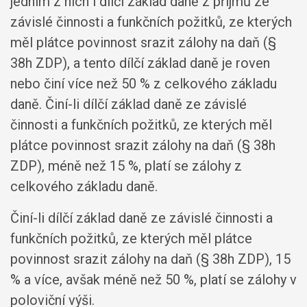
jedním z nich i dílčí základ daně z příjmů ze
závislé činnosti a funkčních požitků, ze kterých
měl plátce povinnost srazit zálohy na daň (§
38h ZDP), a tento dílčí základ daně je roven
nebo činí více než 50 % z celkového základu
daně. Činí-li dílčí základ daně ze závislé
činnosti a funkčních požitků, ze kterých měl
plátce povinnost srazit zálohy na daň (§ 38h
ZDP), méně než 15 %, platí se zálohy z
celkového základu daně.
Činí-li dílčí základ daně ze závislé činnosti a
funkčních požitků, ze kterých měl plátce
povinnost srazit zálohy na daň (§ 38h ZDP), 15
% a více, avšak méně než 50 %, platí se zálohy v
poloviční výši.