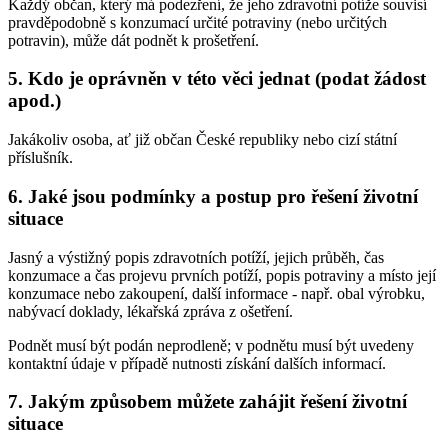
Každý občan, který má podezření, že jeho zdravotní potíže souvisí
pravděpodobně s konzumací určité potraviny (nebo určitých
potravin), může dát podnět k prošetření.
5. Kdo je oprávněn v této věci jednat (podat žádost
apod.)
Jakákoliv osoba, ať již občan České republiky nebo cizí státní
příslušník.
6. Jaké jsou podmínky a postup pro řešení životní
situace
Jasný a výstižný popis zdravotních potíží, jejich průběh, čas
konzumace a čas projevu prvních potíží, popis potraviny a místo její
konzumace nebo zakoupení, další informace - např. obal výrobku,
nabývací doklady, lékařská zpráva z ošetření.
Podnět musí být podán neprodleně; v podnětu musí být uvedeny
kontaktní údaje v případě nutnosti získání dalších informací.
7. Jakým způsobem můžete zahájit řešení životní
situace