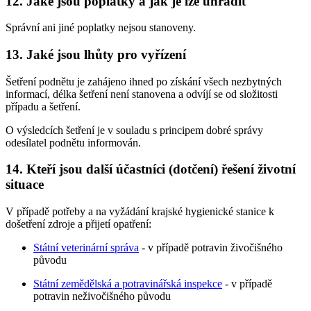
12. Jaké jsou poplatky a jak je lze uhradit
Správní ani jiné poplatky nejsou stanoveny.
13. Jaké jsou lhůty pro vyřízení
Šetření podnětu je zahájeno ihned po získání všech nezbytných
informací, délka šetření není stanovena a odvíjí se od složitosti
případu a šetření.
O výsledcích šetření je v souladu s principem dobré správy
odesílatel podnětu informován.
14. Kteří jsou další účastníci (dotčení) řešení životní
situace
V případě potřeby a na vyžádání krajské hygienické stanice k
došetření zdroje a přijetí opatření:
Státní veterinární správa
- v případě potravin živočišného
původu
Státní zemědělská a potravinářská inspekce
- v případě
potravin neživočišného původu