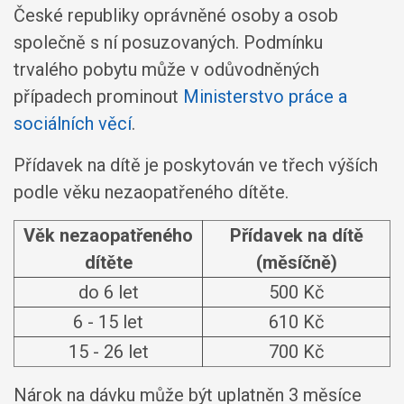
České republiky oprávněné osoby a osob
společně s ní posuzovaných. Podmínku
trvalého pobytu může v odůvodněných
případech prominout
Ministerstvo práce a
sociálních věcí
.
Přídavek na dítě je poskytován ve třech výších
podle věku nezaopatřeného dítěte.
Věk nezaopatřeného
Přídavek na dítě
dítěte
(měsíčně)
do 6 let
500 Kč
6 - 15 let
610 Kč
15 - 26 let
700 Kč
Nárok na dávku může být uplatněn 3 měsíce