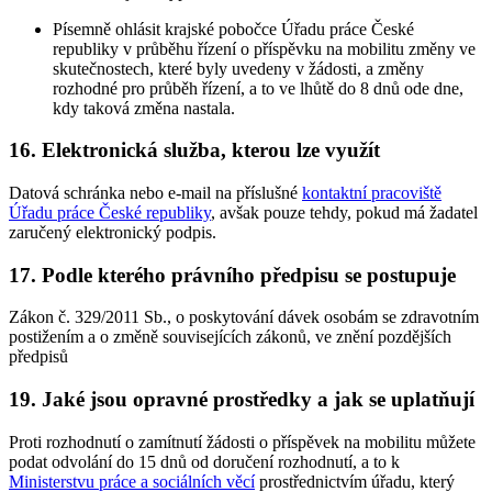
Písemně ohlásit krajské pobočce Úřadu práce České
republiky v průběhu řízení o příspěvku na mobilitu změny ve
skutečnostech, které byly uvedeny v žádosti, a změny
rozhodné pro průběh řízení, a to ve lhůtě do 8 dnů ode dne,
kdy taková změna nastala.
16. Elektronická služba, kterou lze využít
Datová schránka nebo e-mail na příslušné
kontaktní pracoviště
Úřadu práce České republiky
, avšak pouze tehdy, pokud má žadatel
zaručený elektronický podpis.
17. Podle kterého právního předpisu se postupuje
Zákon č. 329/2011 Sb., o poskytování dávek osobám se zdravotním
postižením a o změně souvisejících zákonů, ve znění pozdějších
předpisů
19. Jaké jsou opravné prostředky a jak se uplatňují
Proti rozhodnutí o zamítnutí žádosti o příspěvek na mobilitu můžete
podat odvolání do 15 dnů od doručení rozhodnutí, a to k
Ministerstvu práce a sociálních věcí
prostřednictvím úřadu, který