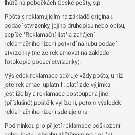
lhůtě na pobočkách České pošty, s.p.
Pošta s reklamujícím na základě originálu
podací stvrzenky, jejího druhopisu nebo opisu,
sepíše "Reklamační list" a zahájení
reklamačního řízení potvrdí na rubu podací
stvrzenky (nelze reklamovat na základě
fotokopie podací stvrzenky).
Výsledek reklamace sděluje vždy pošta, u níž
jste reklamaci uplatnili; platí zde výjimka -
jestliže byla reklamace postoupena jiné
(příslušné) poště k vyřízení, potom výsledek
reklamačního řízení sděluje ona.
Podmínkou pro přijetí reklamace poškození
nebo úbytku obsahu zjištěném po dodání