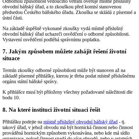
Odbornou způsobilost vedoucího větrání ověřuje místně příslušný
obvodní báňský úřad, a to zkouškou před komisí stanovenou
předsedou Českého báňského úřadu. Zkouška se skládá z písemné a
ústní části.
Na základě úspěšně vykonané zkoušky vydá místně příslušný
obvodní báňský úřad uchazeči osvědčení o odborné způsobilosti.
Vystavení osvědčení podléhá správnímu poplatku.
7. Jakým způsobem můžete zahájit řešení životní
situace
Termín zkoušky odborné způsobilosti může být stanoven až na
základě písemné přihlášky, kterou je třeba podat místně příslušnému
orgánu státní báňské správy.
K přihlášce musí být přiloženy všechny požadované náležitosti dle
bodu 10.
8. Na které instituci životní situaci řešit
Přihlášku podejte na
místně příslušný obvodní báňský úřad
- tj.
takový úřad, v jehož obvodu má být hornická činnost nebo činnost
prováděná hornickým způsobem vykonávána, nebo kde má sídlo
organizace, pokud činnost spadá do více obvodů, nebo v ostatních