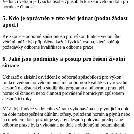
Vedoucí větrání je fyzická osoba způsobilá k řízení větrání dolu při
hornické činnosti.
5. Kdo je oprávněn v této věci jednat (podat žádost
apod.)
Ke zkoušce odborné způsobilosti pro výkon funkce vedoucího
větrání může být připuštěna každá fyzická osoba, která splňuje
požadavky odborné kvalifikace a odborné praxe.
6. Jaké jsou podmínky a postup pro řešení životní
situace
Uchazeč o získání osvědčení o odborné způsobilosti pro výkon
funkce vedoucího větrání musí mít odbornou kvalifikaci v rozsahu
alespoň magisterského studijního programu a odbornou praxi při
hornické činnosti nebo činnosti prováděné hornickým způsobem
alespoň tři roky.
Má-li být funkce vedoucího větrání vykonávána na plynujícím dole,
na dole nebezpečném důlními otřesy, průtržemi hornin a plynů nebo
na uhelném dole, požaduje se, aby alespoň polovina předepsané
odborné praxe byla vykonána na dole s obdobnými podmínkami.