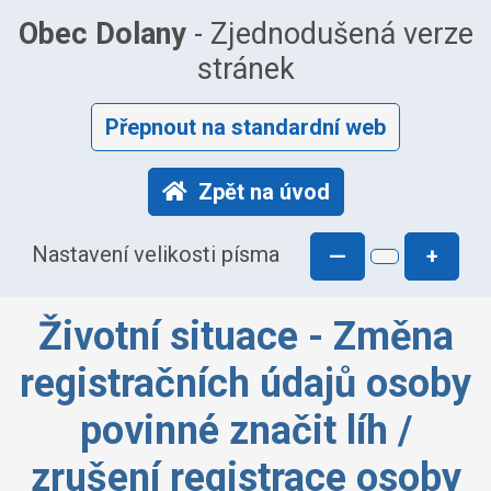
Obec Dolany
- Zjednodušená verze
stránek
Přepnout na standardní web
Zpět na úvod
Nastavení velikosti písma
—
+
Životní situace - Změna
registračních údajů osoby
povinné značit líh /
zrušení registrace osoby