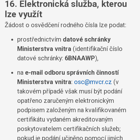
16. Elektronická služba, kterou
lze využít
Žádost o osvědčení rodného čísla lze podat:
prostřednictvím
datové schránky
Ministerstva vnitra
(identifikační číslo
datové schránky:
6BNAAWP
),
na
e-mail odboru správních činností
Ministerstva vnitra
:
osc@mvcr.cz
(v
takovém případě však musí být podání
opatřeno zaručeným elektronickým
podpisem založeným na kvalifikovaném
certifikátu vydaném akreditovaným
poskytovatelem certifikačních služeb;
pokud je podání učiněno pomocí jiných