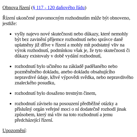
Obnova řízení
(
§ 117 - 120 daňového řádu
)
Řízení ukončené pravomocným rozhodnutím může být obnoveno,
jestliže:
vyšly najevo nové skutečnosti nebo důkazy, které nemohly
být bez zavinění příjemce rozhodnutí nebo správce daně
uplatněny již dříve v řízení a mohly mít podstatný vliv na
výrok rozhodnutí, podmínkou však je, že tyto skutečnosti či
důkazy existovaly v době vydání rozhodnutí,
rozhodnutí bylo učiněno na základě padělaného nebo
pozměněného dokladu, anebo dokladu obsahujícího
nepravdivé údaje, křivé výpovědi svědka, nebo nepravdivého
znaleckého posudku,
rozhodnutí bylo dosaženo trestným činem,
rozhodnutí záviselo na posouzení předběžné otázky a
příslušný orgán veřejné moci o ní dodatečně rozhodl jinak
způsobem, který má vliv na toto rozhodnutí a jemu
předcházející řízení.
Upozornění
: