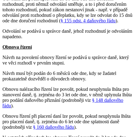
rozhodnutí, proti němuž odvolání směřuje, a to i před doručením
tohoto rozhodnutí, pokud zákon nestanoví jinak - např. v případě
odvolání proti rozhodnutí o přeplatku, kdy se lze odvolat do 15 dnů
ode dne doručení rozhodnutí (
§ 155 odst. 4 daňového řádu
).
Odvolání se podává u správce daně, jehož rozhodnutí je odvoláním
napadeno.
Obnova řízení
Návrh na povolení obnovy řízení se podává u správce daně, který
ve věci rozhodl v prvním stupni.
Návrh musí být podán do 6 měsíců ode dne, kdy se žadatel
prokazatelně dozvěděl o důvodech obnovy.
Obnovu nalézacího řízení lze povolit, pokud neuplynula lhůta pro
stanovení daně, tj. zejména do 3 let ode dne, v němž uplynula lhůta
pro podání daňového přiznání (podrobněji viz
§ 148 daňového
řádu
).
Obnovu řízení při placení daní lze povolit, pokud neuplynula lhůta
pro placení daně, tj. zejména do 6 let ode dne splatnosti daně
(podrobněji viz
§ 160 daňového řádu
).