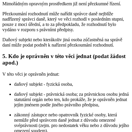
Mimořádným opravným prostředkem již není přezkumné řízení.
Přezkoumání rozhodnutí může nařídit správce daně nejblíže
nadřízený správci daně, který ve věci rozhodl v posledním stupni,
pouze z moci úřední, a to za předpokladu, že rozhodnutí bylo
vydáno v rozporu s právními předpisy.
Daňový subjekt nebo kterákoliv jiná osoba zúčastněná na správě
daní může podat podnět k nařízení přezkoumání rozhodnutí.
5. Kdo je oprávněn v této věci jednat (podat žádost
apod.)
V této věci je oprávněn jednat:
daňový subjekt - fyzická osoba,
daňový subjekt - právnická osoba; za právnickou osobu jedná
statutární orgán nebo ten, kdo prokáže, že je oprávněn jednat
jejím jménem podle jiného právního předpisu,
zákonný zástupce nebo opatrovník fyzické osoby, která
nemůže před správcem daně jednat z důvodu omezené
svéprávnosti (zejm. pro nedostatek věku nebo z důvodu jejího
omezení soudem),