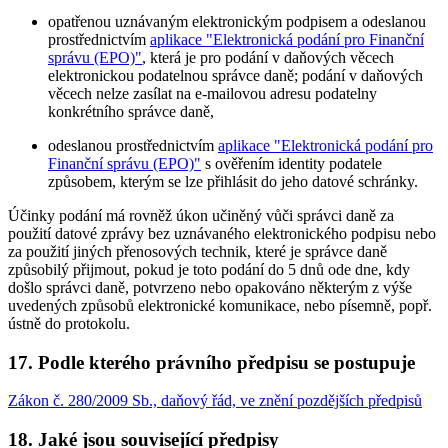
opatřenou uznávaným elektronickým podpisem a odeslanou
prostřednictvím
aplikace "Elektronická podání pro Finanční
správu (EPO)"
, která je pro podání v daňových věcech
elektronickou podatelnou správce daně; podání v daňových
věcech nelze zasílat na e-mailovou adresu podatelny
konkrétního správce daně,
odeslanou prostřednictvím
aplikace "Elektronická podání pro
Finanční správu (EPO)"
s ověřením identity podatele
způsobem, kterým se lze přihlásit do jeho datové schránky.
Účinky podání má rovněž úkon učiněný vůči správci daně za
použití datové zprávy bez uznávaného elektronického podpisu nebo
za použití jiných přenosových technik, které je správce daně
způsobilý přijmout, pokud je toto podání do 5 dnů ode dne, kdy
došlo správci daně, potvrzeno nebo opakováno některým z výše
uvedených způsobů elektronické komunikace, nebo písemně, popř.
ústně do protokolu.
17. Podle kterého právního předpisu se postupuje
Zákon č. 280/2009 Sb., daňový řád, ve znění pozdějších předpisů
18. Jaké jsou související předpisy