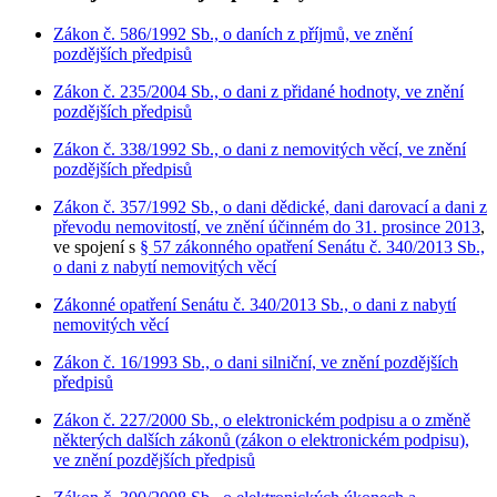
Zákon č. 586/1992 Sb., o daních z příjmů, ve znění
pozdějších předpisů
Zákon č. 235/2004 Sb., o dani z přidané hodnoty, ve znění
pozdějších předpisů
Zákon č. 338/1992 Sb., o dani z nemovitých věcí, ve znění
pozdějších předpisů
Zákon č. 357/1992 Sb., o dani dědické, dani darovací a dani z
převodu nemovitostí, ve znění účinném do 31. prosince 2013
,
ve spojení s
§ 57 zákonného opatření Senátu č. 340/2013 Sb.,
o dani z nabytí nemovitých věcí
Zákonné opatření Senátu č. 340/2013 Sb., o dani z nabytí
nemovitých věcí
Zákon č. 16/1993 Sb., o dani silniční, ve znění pozdějších
předpisů
Zákon č. 227/2000 Sb., o elektronickém podpisu a o změně
některých dalších zákonů (zákon o elektronickém podpisu),
ve znění pozdějších předpisů