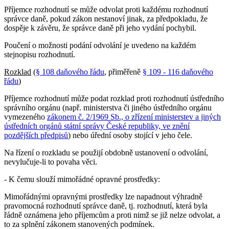
Příjemce rozhodnutí se může odvolat proti každému rozhodnutí
správce daně, pokud zákon nestanoví jinak, za předpokladu, že
dospěje k závěru, že správce daně při jeho vydání pochybil.
Poučení o možnosti podání odvolání je uvedeno na každém
stejnopisu rozhodnutí.
Rozklad
(
§ 108 daňového řádu
, přiměřeně
§ 109 - 116 daňového
řádu
)
Příjemce rozhodnutí může podat rozklad proti rozhodnutí ústředního
správního orgánu (např. ministerstva či jiného ústředního orgánu
vymezeného
zákonem č. 2/1969 Sb., o zřízení ministerstev a jiných
ústředních orgánů státní správy České republiky, ve znění
pozdějších předpisů
) nebo úřední osoby stojící v jeho čele.
Na řízení o rozkladu se použijí obdobně ustanovení o odvolání,
nevylučuje-li to povaha věci.
- K čemu slouží mimořádné opravné prostředky:
Mimořádnými opravnými prostředky lze napadnout výhradně
pravomocná rozhodnutí správce daně, tj. rozhodnutí, která byla
řádně oznámena jeho příjemcům a proti nimž se již nelze odvolat, a
to za splnění zákonem stanovených podmínek.