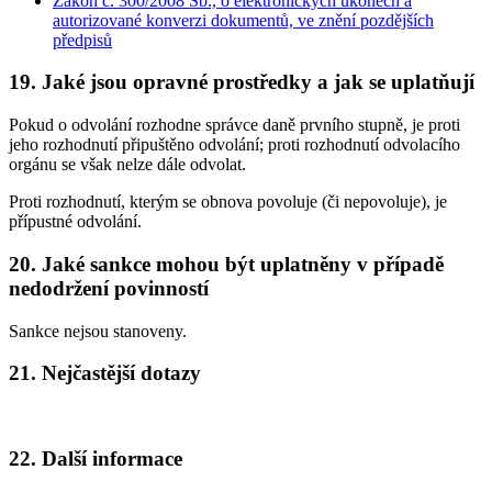
Zákon č. 300/2008 Sb., o elektronických úkonech a
autorizované konverzi dokumentů, ve znění pozdějších
předpisů
19. Jaké jsou opravné prostředky a jak se uplatňují
Pokud o odvolání rozhodne správce daně prvního stupně, je proti
jeho rozhodnutí připuštěno odvolání; proti rozhodnutí odvolacího
orgánu se však nelze dále odvolat.
Proti rozhodnutí, kterým se obnova povoluje (či nepovoluje), je
přípustné odvolání.
20. Jaké sankce mohou být uplatněny v případě
nedodržení povinností
Sankce nejsou stanoveny.
21. Nejčastější dotazy
22. Další informace