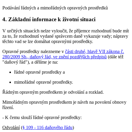
Podávání řádných a mimořádných opravných prostředků
4. Základní informace k životní situaci
V určitých situacích nelze vyloučit, že příjemce rozhodnutí bude mít
za to, že rozhodnutí vydané správcem daně vykazuje vady; nápravy
těchto vad se lze domáhat opravnými prostředky.
Opravné prostředky nalezneme v
části druhé, hlavě VII zákona č.
280/2009 Sb., daňový řád, ve znění pozdějších předpisů
(dále též
"daňový řád"), a dělíme je na:
řádné opravné prostředky a
mimořádné opravné prostředky.
Řádným opravným prostředkem je odvolání a rozklad.
Mimořádným opravným prostředkem je návrh na povolení obnovy
řízení.
- K čemu slouží řádné opravné prostředky:
Odvolání
(
§ 109 - 116 daňového řádu
)