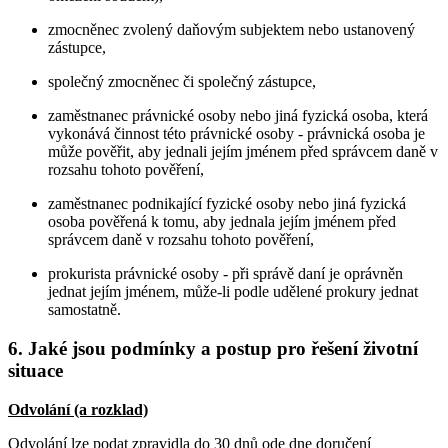
zmocněnec zvolený daňovým subjektem nebo ustanovený
zástupce,
společný zmocněnec či společný zástupce,
zaměstnanec právnické osoby nebo jiná fyzická osoba, která
vykonává činnost této právnické osoby - právnická osoba je
může pověřit, aby jednali jejím jménem před správcem daně v
rozsahu tohoto pověření,
zaměstnanec podnikající fyzické osoby nebo jiná fyzická
osoba pověřená k tomu, aby jednala jejím jménem před
správcem daně v rozsahu tohoto pověření,
prokurista právnické osoby - při správě daní je oprávněn
jednat jejím jménem, může-li podle udělené prokury jednat
samostatně.
6. Jaké jsou podmínky a postup pro řešení životní
situace
Odvolání (a rozklad)
Odvolání lze podat zpravidla do 30 dnů ode dne doručení