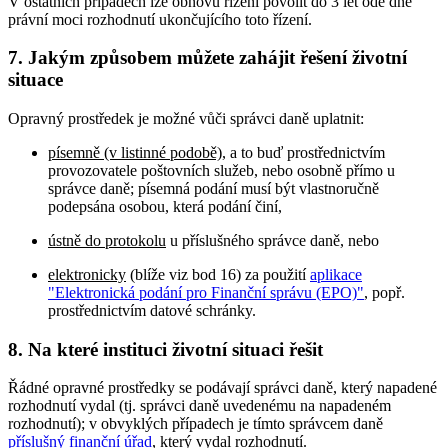
V ostatních případech lze obnovu řízení povolit do 3 let ode dne
právní moci rozhodnutí ukončujícího toto řízení.
7. Jakým způsobem můžete zahájit řešení životní
situace
Opravný prostředek je možné vůči správci daně uplatnit:
písemně (v listinné podobě)
, a to buď prostřednictvím
provozovatele poštovních služeb, nebo osobně přímo u
správce daně; písemná podání musí být vlastnoručně
podepsána osobou, která podání činí,
ústně do protokolu
u příslušného správce daně, nebo
elektronicky
(blíže viz bod 16) za použití
aplikace
"Elektronická podání pro Finanční správu (EPO)"
, popř.
prostřednictvím datové schránky.
8. Na které instituci životní situaci řešit
Řádné opravné prostředky se podávají správci daně, který napadené
rozhodnutí vydal (tj. správci daně uvedenému na napadeném
rozhodnutí); v obvyklých případech je tímto správcem daně
příslušný finanční úřad
, který vydal rozhodnutí.