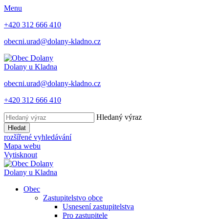
Menu
+420 312 666 410
obecni.urad@dolany-kladno.cz
Dolany
u Kladna
obecni.urad@dolany-kladno.cz
+420 312 666 410
Hledaný výraz
Hledat
rozšířené vyhledávání
Mapa webu
Vytisknout
Dolany
u Kladna
Obec
Zastupitelstvo obce
Usnesení zastupitelstva
Pro zastupitele