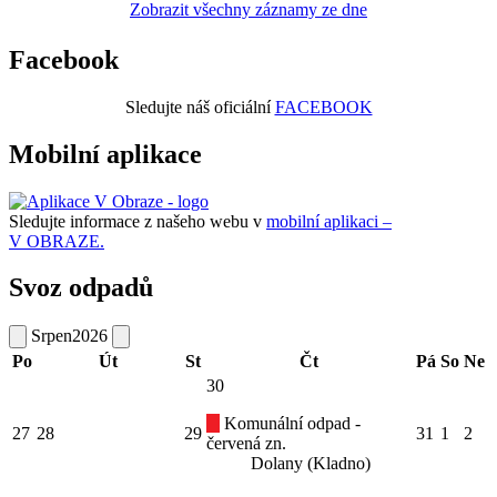
Zobrazit všechny záznamy ze dne
Facebook
Sledujte náš oficiální
FACEBOOK
Mobilní aplikace
Sledujte informace z našeho webu v
mobilní aplikaci –
V OBRAZE.
Svoz odpadů
Srpen
2026
Po
Út
St
Čt
Pá
So
Ne
30
Komunální odpad -
27
28
29
31
1
2
červená zn.
Dolany (Kladno)