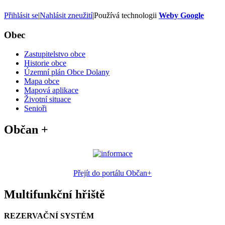
Přihlásit se
|
Nahlásit zneužití
|
Používá technologii
Weby Google
Obec
Zastupitelstvo obce
Historie obce
Územní plán Obce Dolany
Mapa obce
Mapová aplikace
Životní situace
Senioři
Občan +
Přejít do portálu Občan+
Multifunkční hřiště
REZERVAČNÍ SYSTÉM