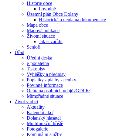
Historie obce
Povodně
Územní plán Obce Dolany
Historická a neplatná dokumentace
Mapa obce
Mapová aplikace
Životní situace
Jak si zařídit
Senioři
Úřad
Úřední deska
e-podatelna
Tiskopisy
Vyhlášky a předpisy
Poplatky - platby - ceníky
Povinné informace
Ochrana osobních údajů ⁄GDPR⁄
Mimořádné situace
Život v obci
Aktuality
Kalendář akcí
Dolanský hlasatel
Multifunkční hřiště
Fotogalerie
Komunální služby