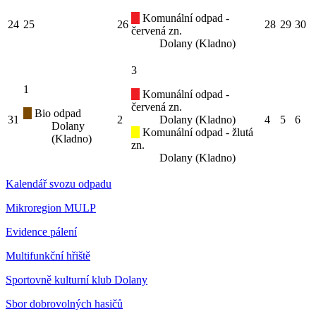
Komunální odpad -
24
25
26
28
29
30
červená zn.
Dolany (Kladno)
3
1
Komunální odpad -
červená zn.
Bio odpad
31
2
Dolany (Kladno)
4
5
6
Dolany
Komunální odpad - žlutá
(Kladno)
zn.
Dolany (Kladno)
Kalendář svozu odpadu
Mikroregion MULP
Evidence pálení
Multifunkční hřiště
Sportovně kulturní klub Dolany
Sbor dobrovolných hasičů