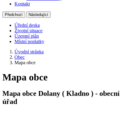
Kontakt
Předchozí
Následující
Úřední deska
Životní situace
Územní plán
Místní poplatky
Úvodní stránka
Obec
Mapa obce
Mapa obce
Mapa obce Dolany ‎‎‎‎( Kladno )‎‎‎‎ - obecní
úřad