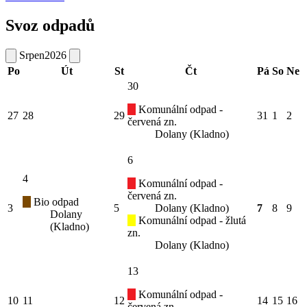
Svoz odpadů
Srpen
2026
Po
Út
St
Čt
Pá
So
Ne
30
Komunální odpad -
27
28
29
31
1
2
červená zn.
Dolany (Kladno)
6
4
Komunální odpad -
červená zn.
Bio odpad
3
5
Dolany (Kladno)
7
8
9
Dolany
Komunální odpad - žlutá
(Kladno)
zn.
Dolany (Kladno)
13
Komunální odpad -
10
11
12
14
15
16
červená zn.