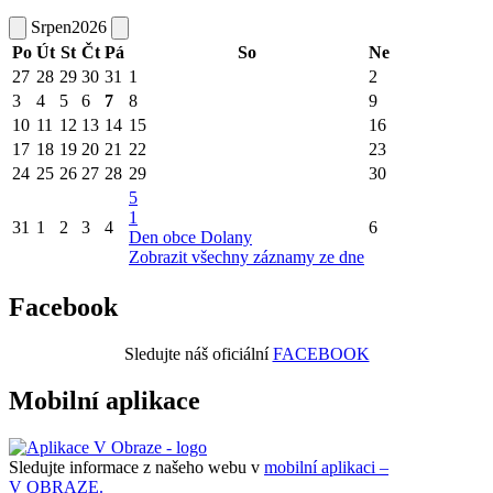
Srpen
2026
Po
Út
St
Čt
Pá
So
Ne
27
28
29
30
31
1
2
3
4
5
6
7
8
9
10
11
12
13
14
15
16
17
18
19
20
21
22
23
24
25
26
27
28
29
30
5
1
31
1
2
3
4
6
Den obce Dolany
Zobrazit všechny záznamy ze dne
Facebook
Sledujte náš oficiální
FACEBOOK
Mobilní aplikace
Sledujte informace z našeho webu v
mobilní aplikaci –
V OBRAZE.