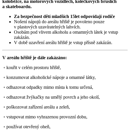
koloběžce, na motorových vozidlech, kolečkových bruslích
a skateboardu.
Za bezpečnost dětí mladších 15let odpovídají rodiče
Nošení nápojů do areálu hřiště je povoleno pouze
v plastových uzavíratelných lahvích.
Osobám pod vlivem alkoholu a omamných látek je vstup
zakázán.
V době uzavření areálu hřiště je vstup přísně zakázán.
V areálu hřiště je dále zakázáno:
◦ kouřit v celém prostoru hřiště,
◦ konzumovat alkoholické nápoje a omamné látky,
◦ odhazovat odpadky mimo místa k tomu určená,
◦ odhazovat žvýkačky na umělý povrch a jeho okolí,
◦ poškozovat zařízení areálu a zeleň,
◦ vstupovat mimo vyhrazenou provozní dobu,
◦ používat otevřený oheň,