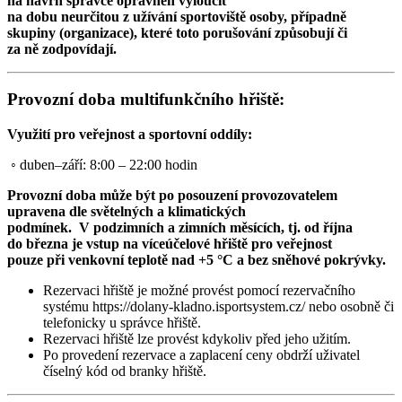
na návrh správce oprávněn vyloučit
na dobu
neurčitou z užívání sportoviště osoby, případně
skupiny (organizace), které toto porušování způsobují či
za ně zodpovídají.
Provozní doba
multifunkčního hřiště:
Využití pro veřejnost a sportovní oddíly:
◦ duben–září: 8:00 – 22:00 hodin
Provozní doba může být po posouzení provozovatelem
upravena dle světelných a klimatických
podmínek.
V podzimních a zimních měsících, tj. od října
do března je vstup na víceúčelové hřiště pro veřejnost
pouze při venkovní teplotě nad +5 °C a bez sněhové pokrývky.
Rezervaci hřiště je možné provést pomocí rezervačního
systému
https://dolany-kladno.isportsystem.cz/
nebo osobně či
telefonicky u správce hřiště.
Rezervaci hřiště lze provést kdykoliv před jeho užitím.
Po provedení rezervace a zaplacení ceny obdrží uživatel
číselný kód od branky hřiště.