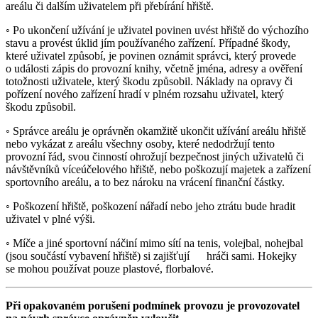
areálu či dalším uživatelem při přebírání hřiště.
◦ Po ukončení užívání je uživatel povinen uvést hřiště do výchozího
stavu a provést úklid jím používaného zařízení. Případné škody,
které uživatel způsobí, je povinen oznámit správci, který provede
o události zápis do provozní knihy, včetně jména, adresy a ověření
totožnosti uživatele, který škodu způsobil. Náklady na opravy či
pořízení nového zařízení hradí v plném rozsahu uživatel, který
škodu způsobil.
◦ Správce areálu je oprávněn okamžitě ukončit užívání areálu hřiště
nebo vykázat z areálu všechny osoby, které nedodržují tento
provozní řád, svou činností ohrožují bezpečnost jiných uživatelů či
návštěvníků víceúčelového hřiště, nebo poškozují majetek a zařízení
sportovního areálu, a to bez nároku na vrácení finanční částky.
◦ Poškození hřiště, poškození nářadí nebo jeho ztrátu bude hradit
uživatel v plné výši.
◦ Míče a jiné sportovní náčiní mimo sítí na tenis, volejbal, nohejbal
(jsou součástí vybavení hřiště) si zajišťují hráči sami. Hokejky
se mohou používat pouze plastové, florbalové.
Při opakovaném porušení podmínek provozu je provozovatel