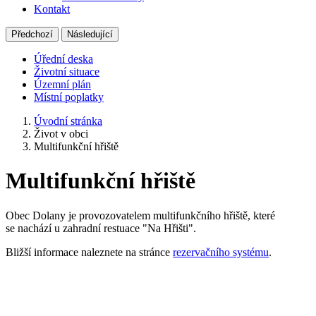
Kontakt
Předchozí
Následující
Úřední deska
Životní situace
Územní plán
Místní poplatky
Úvodní stránka
Život v obci
Multifunkční hřiště
Multifunkční hřiště
Obec Dolany je provozovatelem multifunkčního hřiště, které
se nachází u zahradní restuace "Na Hřišti".
Bližší informace naleznete na stránce
rezervačního systému
.