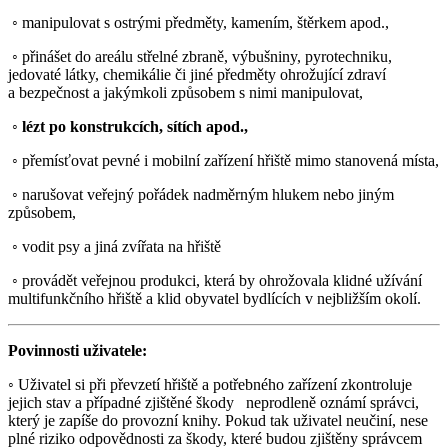
◦ manipulovat s ostrými předměty, kamením, štěrkem apod.,
◦ přinášet do areálu střelné zbraně, výbušniny, pyrotechniku,
jedovaté látky, chemikálie či jiné předměty ohrožující zdraví
a bezpečnost a jakýmkoli způsobem s nimi manipulovat,
◦
lézt po konstrukcích, sítích apod.,
◦ přemísťovat pevné i mobilní zařízení hřiště mimo stanovená místa,
◦ narušovat veřejný pořádek nadměrným hlukem nebo jiným
způsobem,
◦ vodit psy a jiná zvířata na hřiště
◦ provádět veřejnou produkci, která by ohrožovala klidné užívání
multifunkčního hřiště a klid obyvatel bydlících v nejbližším okolí.
Povinnosti uživatele:
◦ Uživatel si při převzetí hřiště a potřebného zařízení zkontroluje
jejich stav a případné zjištěné škody neprodleně oznámí správci,
který je zapíše do provozní knihy. Pokud tak uživatel neučiní, nese
plné riziko odpovědnosti za škody, které budou zjištěny správcem