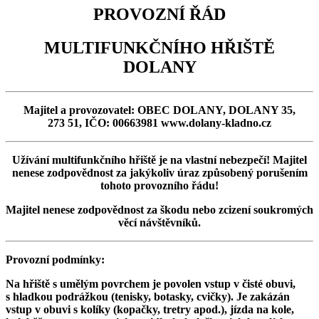
PROVOZNÍ ŘÁD
MULTIFUNKČNÍHO HŘIŠTĚ
DOLANY
Majitel a provozovatel: OBEC DOLANY, DOLANY 35,
273 51, IČO: 00663981 www.dolany-kladno.cz
Užívání multifunkčního hřiště je na vlastní nebezpečí! Majitel
nenese zodpovědnost za jakýkoliv úraz
způsobený porušením
tohoto provozního řádu!
Majitel nenese zodpovědnost za škodu nebo zcizení soukromých
věcí návštěvníků.
Provozní podmínky:
Na hřiště s umělým povrchem je
povolen vstup v čisté obuvi,
s hladkou podrážkou (tenisky, botasky, cvičky).
Je zakázán
vstup v obuvi s kolíky (kopačky, tretry apod.), jízda na kole,