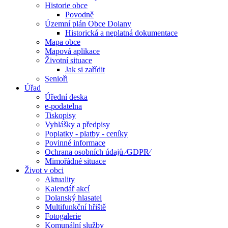
Historie obce
Povodně
Územní plán Obce Dolany
Historická a neplatná dokumentace
Mapa obce
Mapová aplikace
Životní situace
Jak si zařídit
Senioři
Úřad
Úřední deska
e-podatelna
Tiskopisy
Vyhlášky a předpisy
Poplatky - platby - ceníky
Povinné informace
Ochrana osobních údajů ⁄GDPR⁄
Mimořádné situace
Život v obci
Aktuality
Kalendář akcí
Dolanský hlasatel
Multifunkční hřiště
Fotogalerie
Komunální služby