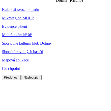
Dolany (Kladno)
Kalendář svozu odpadu
Mikroregion MULP
Evidence pálení
Multifunkční hřiště
Sportovně kulturní klub Dolany
Sbor dobrovolných hasičů
Mapová aplikace
Czechpoint
Předchozí
Následující