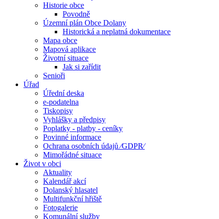
Historie obce
Povodně
Územní plán Obce Dolany
Historická a neplatná dokumentace
Mapa obce
Mapová aplikace
Životní situace
Jak si zařídit
Senioři
Úřad
Úřední deska
e-podatelna
Tiskopisy
Vyhlášky a předpisy
Poplatky - platby - ceníky
Povinné informace
Ochrana osobních údajů ⁄GDPR⁄
Mimořádné situace
Život v obci
Aktuality
Kalendář akcí
Dolanský hlasatel
Multifunkční hřiště
Fotogalerie
Komunální služby