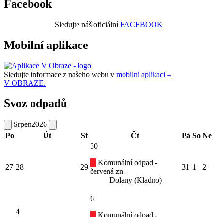
Facebook
Sledujte náš oficiální
FACEBOOK
Mobilní aplikace
Sledujte informace z našeho webu v
mobilní aplikaci –
V OBRAZE.
Svoz odpadů
Srpen
2026
Po
Út
St
Čt
Pá
So
Ne
30
Komunální odpad -
27
28
29
31
1
2
červená zn.
Dolany (Kladno)
6
4
Komunální odpad -