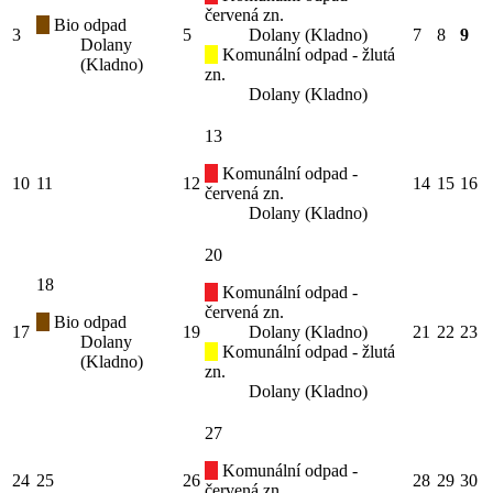
červená zn.
Bio odpad
3
5
Dolany (Kladno)
7
8
9
Dolany
Komunální odpad - žlutá
(Kladno)
zn.
Dolany (Kladno)
13
Komunální odpad -
10
11
12
14
15
16
červená zn.
Dolany (Kladno)
20
18
Komunální odpad -
červená zn.
Bio odpad
17
19
Dolany (Kladno)
21
22
23
Dolany
Komunální odpad - žlutá
(Kladno)
zn.
Dolany (Kladno)
27
Komunální odpad -
24
25
26
28
29
30
červená zn.