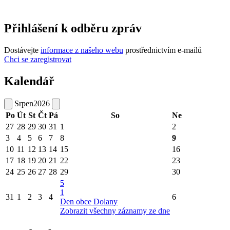
Přihlášení k odběru zpráv
Dostávejte
informace z našeho webu
prostřednictvím e-mailů
Chci se zaregistrovat
Kalendář
Srpen
2026
Po
Út
St
Čt
Pá
So
Ne
27
28
29
30
31
1
2
3
4
5
6
7
8
9
10
11
12
13
14
15
16
17
18
19
20
21
22
23
24
25
26
27
28
29
30
5
1
31
1
2
3
4
6
Den obce Dolany
Zobrazit všechny záznamy ze dne