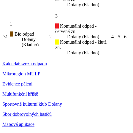
Dolany (Kladno)
3
1
Komunální odpad -
červená zn.
Bio odpad
31
2
Dolany (Kladno)
4
5
6
Dolany
Komunální odpad - žlutá
(Kladno)
zn.
Dolany (Kladno)
Kalendář svozu odpadu
Mikroregion MULP
Evidence pálení
Multifunkční hřiště
Sportovně kulturní klub Dolany
Sbor dobrovolných hasičů
Mapová aplikace