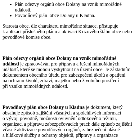
Plán odezvy orgánů obce Dolany na vznik mimořádné
události.
Povodňový plán obce Dolany u Kladna.
Starosta obce, dle charakteru mimořádné situace, přistupuje
k aplikaci příslušného plánu a aktivaci Krizového štábu obce nebo
povodňové komise obce.
Plán odezvy orgánů obce Dolany na vznik mimořádné
události
je zpracováván pro přípravu a řešení mimořádných
událostí, které se mohou vyskytnout na území obce. Je základním
dokumentem obecního úřadu pro zabezpečení úkolů a opatření
na ochranu životů, zdraví, majetku nebo životního prostředí
při vzniku mimořádných událostí.
Povodňový plán obce Dolany u Kladna
je dokument, který
obsahuje způsob zajištění včasných a spolehlivých informací
o vývoji povodně, možnosti ovlivnění odtokového režimu,
organizaci a přípravu zabezpečovacích prací; dále způsob zajištění
včasné aktivizace povodňových orgánů, zabezpečení hlásné
a hlídkové služby a ochrany objektů, přípravy a organizace