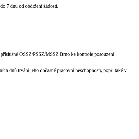
o 7 dnů od obdržení žádosti.
užby příslušné OSSZ/PSSZ/MSSZ Brno ke kontrole posouzení
ích dnů trvání jeho dočasné pracovní neschopnosti, popř. také v