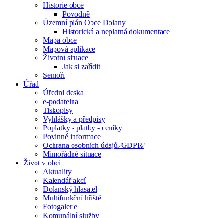
Historie obce
Povodně
Územní plán Obce Dolany
Historická a neplatná dokumentace
Mapa obce
Mapová aplikace
Životní situace
Jak si zařídit
Senioři
Úřad
Úřední deska
e-podatelna
Tiskopisy
Vyhlášky a předpisy
Poplatky - platby - ceníky
Povinné informace
Ochrana osobních údajů ⁄GDPR⁄
Mimořádné situace
Život v obci
Aktuality
Kalendář akcí
Dolanský hlasatel
Multifunkční hřiště
Fotogalerie
Komunální služby