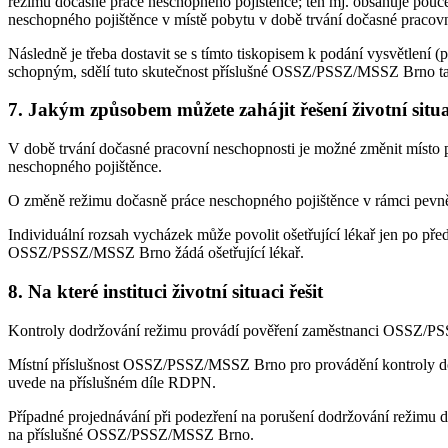
režimu dočasně práce neschopného pojištěnce; ten mj. obsahuje poučení
neschopného pojištěnce v místě pobytu v době trvání dočasné pracovn
Následně je třeba dostavit se s tímto tiskopisem k podání vysvětlení
schopným, sdělí tuto skutečnost příslušné OSSZ/PSSZ/MSSZ Brno takt
7. Jakým způsobem můžete zahájit řešení životní situ
V době trvání dočasné pracovní neschopnosti je možné změnit místo p
neschopného pojištěnce.
O změně režimu dočasně práce neschopného pojištěnce v rámci pevně
Individuální rozsah vycházek může povolit ošetřující lékař jen po
OSSZ/PSSZ/MSSZ Brno žádá ošetřující lékař.
8. Na které instituci životní situaci řešit
Kontroly dodržování režimu provádí pověření zaměstnanci OSSZ/PSSZ
Místní příslušnost OSSZ/PSSZ/MSSZ Brno pro provádění kontroly dodrž
uvede na příslušném díle RDPN.
Případné projednávání při podezření na porušení dodržování režimu d
na příslušné OSSZ/PSSZ/MSSZ Brno.