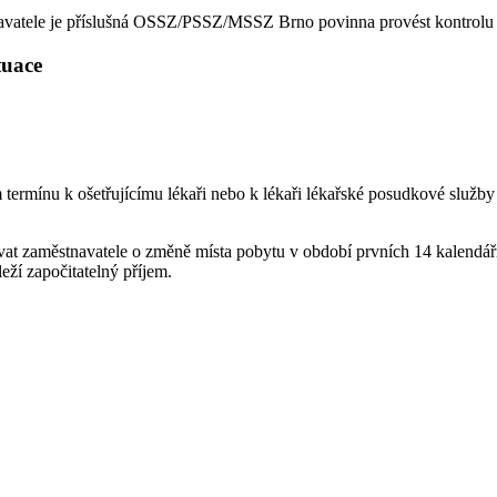
avatele je příslušná OSSZ/PSSZ/MSSZ Brno povinna provést kontrolu d
ituace
m termínu k ošetřujícímu lékaři nebo k lékaři lékařské posudkové sl
at zaměstnavatele o změně místa pobytu v období prvních 14 kalendářn
ží započitatelný příjem.