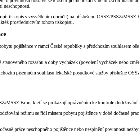
 o povinnosti dostavit se k ošetřujícímu lékaři v nejbližší ordinační 
í neschopnosti.
 (popř. tiskopis s vysvětlením doručit) na příslušnou OSSZ/PSSZ/MSSZ B
éž prostřednictvím tohoto tiskopisu.
ace
obytu pojištěnce v rámci České republiky s předchozím souhlasem ošetř
 stanoveného rozsahu a doby vycházek (povolení vycházek nebo změna
 předchozím písemném souhlasu lékařské posudkové služby příslušné O
/MSSZ Brno, kteří se prokazují oprávněním ke kontrole dodržování r
ování režimu se řídí místem pobytu pojištěnce v době dočasné pracovní
očasně práce neschopného pojištěnce nebo nesplnění povinnosti nezbyt