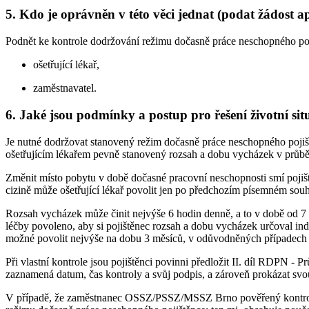
5. Kdo je oprávněn v této věci jednat (podat žádost a
Podnět ke kontrole dodržování režimu dočasně práce neschopného poj
ošetřující lékař,
zaměstnavatel.
6. Jaké jsou podmínky a postup pro řešení životní sit
Je nutné dodržovat stanovený režim dočasně práce neschopného pojiš
ošetřujícím lékařem pevně stanovený rozsah a dobu vycházek v průbě
Změnit místo pobytu v době dočasné pracovní neschopnosti smí pojiš
cizině může ošetřující lékař povolit jen po předchozím písemném sou
Rozsah vycházek může činit nejvýše 6 hodin denně, a to v době od 7 
léčby povoleno, aby si pojištěnec rozsah a dobu vycházek určoval i
možné povolit nejvýše na dobu 3 měsíců, v odůvodněných případech
Při vlastní kontrole jsou pojištěnci povinni předložit II. díl RDP
zaznamená datum, čas kontroly a svůj podpis, a zároveň prokázat svou
V případě, že zaměstnanec OSSZ/PSSZ/MSSZ Brno pověřený kontrolo