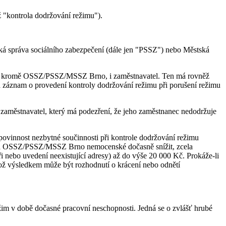
ž "kontrola dodržování režimu").
ká správa sociálního zabezpečení (dále jen "PSSZ") nebo Městská
ce, kromě OSSZ/PSSZ/MSSZ Brno, i zaměstnavatel. Ten má rovněž
záznam o provedení kontroly dodržování režimu při porušení režimu
bo zaměstnavatel, který má podezření, že jeho zaměstnanec nedodržuje
ovinnost nezbytné součinnosti při kontrole dodržování režimu
ušná OSSZ/PSSZ/MSSZ Brno nemocenské dočasně snížit, zcela
i nebo uvedení neexistující adresy) až do výše 20 000 Kč. Prokáže-li
ož výsledkem může být rozhodnutí o krácení nebo odnětí
žim v době dočasné pracovní neschopnosti. Jedná se o zvlášť hrubé