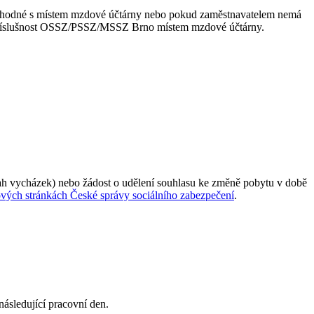
e shodné s místem mzdové účtárny nebo pokud zaměstnavatelem nemá
í příslušnost OSSZ/PSSZ/MSSZ Brno místem mzdové účtárny.
zsah vycházek) nebo žádost o udělení souhlasu ke změně pobytu v době
vých stránkách České správy sociálního zabezpečení
.
ásledující pracovní den.