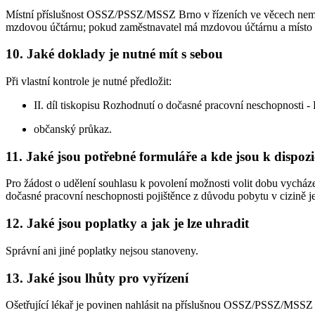
Místní příslušnost OSSZ/PSSZ/MSSZ Brno v řízeních ve věcech nemoc
mzdovou účtárnu; pokud zaměstnavatel má mzdovou účtárnu a místo 
10. Jaké doklady je nutné mít s sebou
Při vlastní kontrole je nutné předložit:
II. díl tiskopisu Rozhodnutí o dočasné pracovní neschopnosti 
občanský průkaz.
11. Jaké jsou potřebné formuláře a kde jsou k dispozi
Pro žádost o udělení souhlasu k povolení možnosti volit dobu vycháze
dočasné pracovní neschopnosti pojištěnce z důvodu pobytu v cizině je
12. Jaké jsou poplatky a jak je lze uhradit
Správní ani jiné poplatky nejsou stanoveny.
13. Jaké jsou lhůty pro vyřízení
Ošetřující lékař je povinen nahlásit na příslušnou OSSZ/PSSZ/MSSZ 