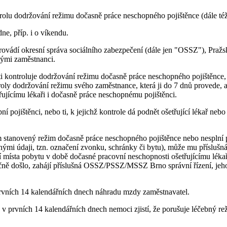
trolu dodržování režimu dočasně práce neschopného pojištěnce (dále té
e, příp. i o víkendu.
ovádí okresní správa sociálního zabezpečení (dále jen "OSSZ"), Pražs
nými zaměstnanci.
ti kontroluje dodržování režimu dočasně práce neschopného pojištěn
 dodržování režimu svého zaměstnance, která ji do 7 dnů provede, a 
řujícímu lékaři i dočasně práce neschopnému pojištěnci.
í pojištěnci, nebo ti, k jejichž kontrole dá podnět ošetřující lékař ne
m stanovený režim dočasně práce neschopného pojištěnce nebo nesplní p
bnými údaji, tzn. označení zvonku, schránky či bytu), může mu přísl
 místa pobytu v době dočasné pracovní neschopnosti ošetřujícímu lékař
ečně došlo, zahájí příslušná OSSZ/PSSZ/MSSZ Brno správní řízení, jeh
rvních 14 kalendářních dnech náhradu mzdy zaměstnavatel.
 prvních 14 kalendářních dnech nemoci zjistí, že porušuje léčebný re