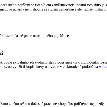
enského pojištění se řídí sídlem zaměstnavatele, pokud toto sídlo j
mzdové účtárny není shodné se sídlem zaměstnavatele, řídí se místn
- Průkaz dočasně práce neschopného pojištěnce,
ci
k podle aktuálního zdravotního stavu pojištěnce (tzv. individuální ro
 možno využít tiskopis, který naleznete v elektronické podobě na
webo
Brno změnu režimu dočasně práce neschopného pojištěnce nejpozději n