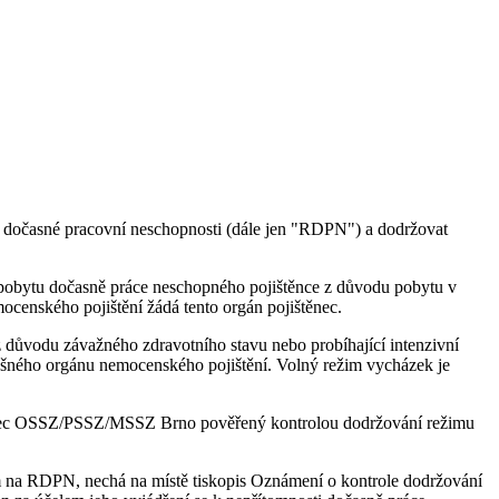
o dočasné pracovní neschopnosti (dále jen "RDPN") a dodržovat
 pobytu dočasně práce neschopného pojištěnce z důvodu pobytu v
ocenského pojištění žádá tento orgán pojištěnec.
z důvodu závažného zdravotního stavu nebo probíhající intenzivní
lušného orgánu nemocenského pojištění. Volný režim vycházek je
ěstnanec OSSZ/PSSZ/MSSZ Brno pověřený kontrolou dodržování režimu
na RDPN, nechá na místě tiskopis Oznámení o kontrole dodržování