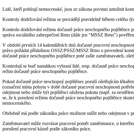
Lidé, kteří pobírají nemocenské, jsou ze zákona povinni umožnit kon
Kontroly dodržování režimu se provádějí pravidelně během celého týdn
Kontrolu dodržování režimu dočasně práce neschopného pojištěnce pr
správa sociálního zabezpečení Brno (dále jen "MSSZ Brno") pověře
V období prvních 14 kalendářních dnů dočasné pracovní neschopnos
právo požádat příslušnou OSSZ/PSSZ/MSSZ Brno o provedení kontroly
dočasně práce neschopného pojištěnce poté zašle zaměstnavateli, ošet
Kontrolují se buď namátkou vybraní lidé, resp. dočasně práce neschopn
režim dočasně práce neschopného pojištěnce.
Pokud dočasně práce neschopný pojištěnec poruší ošetřujícím lékaře
(označení místa pobytu v době dočasné pracovní neschopnosti potře
odejmout nebo může být pojištěnci uložena pokuta (např. za nesdělení
se, že k porušení režimu dočasně práce neschopného pojištěnce skut
nemocenského.
Obdobně má podle zákoníku práce možnost snížit nebo odejmout v p
Zaměstnavatel může rozvázat pracovní poměr zaměstnance, u kterého v
porušení pracovní kázně podle zákoníku práce.