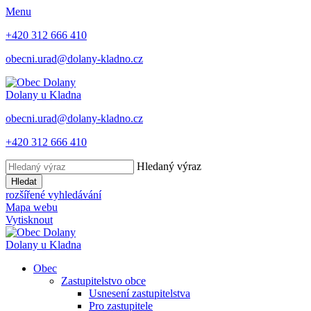
Menu
+420 312 666 410
obecni.urad@dolany-kladno.cz
Dolany
u Kladna
obecni.urad@dolany-kladno.cz
+420 312 666 410
Hledaný výraz
Hledat
rozšířené vyhledávání
Mapa webu
Vytisknout
Dolany
u Kladna
Obec
Zastupitelstvo obce
Usnesení zastupitelstva
Pro zastupitele