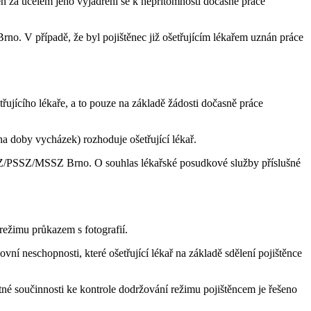
den za účelem jeho vyjádření se k nepřítomnosti dočasně práce
rno. V případě, že byl pojištěnec již ošetřujícím lékařem uznán práce
ujícího lékaře, a to pouze na základě žádosti dočasně práce
 doby vycházek) rozhoduje ošetřující lékař.
SSZ/PSSZ/MSSZ Brno. O souhlas lékařské posudkové služby příslušné
ežimu průkazem s fotografií.
 neschopnosti, které ošetřující lékař na základě sdělení pojištěnce
né součinnosti ke kontrole dodržování režimu pojištěncem je řešeno