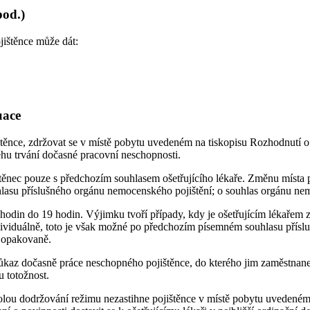
pod.)
ištěnce může dát:
uace
těnce, zdržovat se v místě pobytu uvedeném na tiskopisu Rozhodnutí 
hu trvání dočasné pracovní neschopnosti.
těnec pouze s předchozím souhlasem ošetřujícího lékaře. Změnu místa
hlasu příslušného orgánu nemocenského pojištění; o souhlas orgánu nem
hodin do 19 hodin. Výjimku tvoří případy, kdy je ošetřujícím lékařem 
ndividuálně, toto je však možné po předchozím písemném souhlasu přís
 opakovaně.
N - Průkaz dočasně práce neschopného pojištěnce, do kterého jim zam
 totožnost.
u dodržování režimu nezastihne pojištěnce v místě pobytu uvedeném 