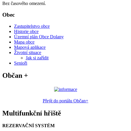
Bez časového omezení.
Obec
Zastupitelstvo obce
Historie obce
Územní plán Obce Dolany
Mapa obce
Mapová aplikace
Životní situace
Jak si zařídit
Senioři
Občan +
Přejít do portálu Občan+
Multifunkční hřiště
REZERVAČNÍ SYSTÉM