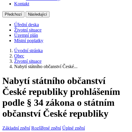
Kontakt
Předchozí
Následující
Úřední deska
Životní situace
Územní plán
Místní poplatky
Úvodní stránka
Obec
Životní situace
Nabytí státního občanství České...
Nabytí státního občanství
České republiky prohlášením
podle § 34 zákona o státním
občanství České republiky
Základní znění
Rozšířené znění
Úplné znění