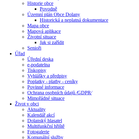
Historie obce
Povodně
Územní plán Obce Dolany
Historická a neplatná dokumentace
Mapa obce
Mapová aplikace
Životní situace
Jak si zařídit
Senioři
Úřad
Úřední deska
e-podatelna
Tiskopisy
Vyhlášky a předpisy
Poplatky - platby - ceníky
Povinné informace
Ochrana osobních údajů ⁄GDPR⁄
Mimořádné situace
Život v obci
Aktuality
Kalendář akcí
Dolanský hlasatel
Multifunkční hřiště
Fotogalerie
Komunální služby