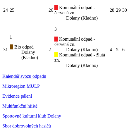
Komunální odpad -
24
25
26
28
29
30
červená zn.
Dolany (Kladno)
3
1
Komunální odpad -
červená zn.
Bio odpad
31
2
Dolany (Kladno)
4
5
6
Dolany
Komunální odpad - žlutá
(Kladno)
zn.
Dolany (Kladno)
Kalendář svozu odpadu
Mikroregion MULP
Evidence pálení
Multifunkční hřiště
Sportovně kulturní klub Dolany
Sbor dobrovolných hasičů