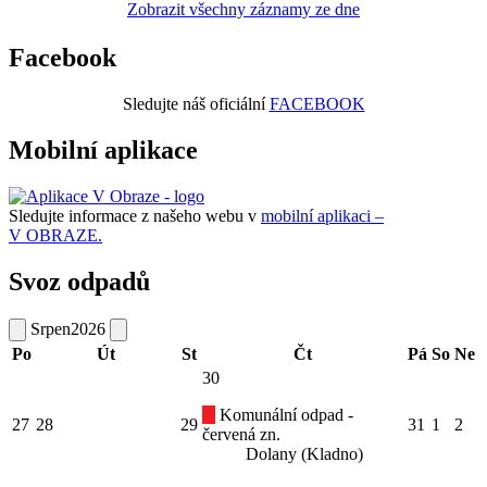
Zobrazit všechny záznamy ze dne
Facebook
Sledujte náš oficiální
FACEBOOK
Mobilní aplikace
Sledujte informace z našeho webu v
mobilní aplikaci –
V OBRAZE.
Svoz odpadů
Srpen
2026
Po
Út
St
Čt
Pá
So
Ne
30
Komunální odpad -
27
28
29
31
1
2
červená zn.
Dolany (Kladno)