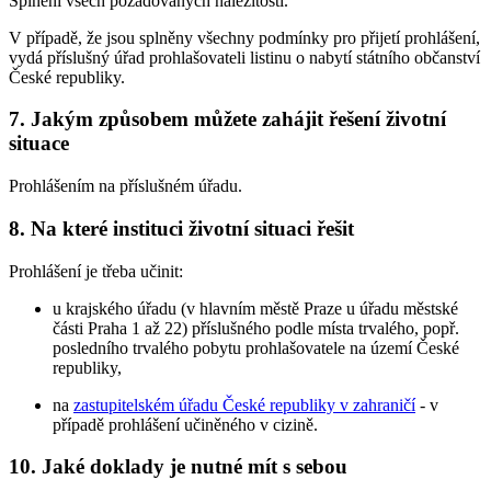
Splnění všech požadovaných náležitostí.
V případě, že jsou splněny všechny podmínky pro přijetí prohlášení,
vydá příslušný úřad prohlašovateli listinu o nabytí státního občanství
České republiky.
7. Jakým způsobem můžete zahájit řešení životní
situace
Prohlášením na příslušném úřadu.
8. Na které instituci životní situaci řešit
Prohlášení je třeba učinit:
u krajského úřadu (v hlavním městě Praze u úřadu městské
části Praha 1 až 22) příslušného podle místa trvalého, popř.
posledního trvalého pobytu prohlašovatele na území České
republiky,
na
zastupitelském úřadu České republiky v zahraničí
- v
případě prohlášení učiněného v cizině.
10. Jaké doklady je nutné mít s sebou