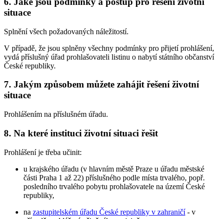
6. Jaké jsou podmínky a postup pro řešení životní
situace
Splnění všech požadovaných náležitostí.
V případě, že jsou splněny všechny podmínky pro přijetí prohlášení,
vydá příslušný úřad prohlašovateli listinu o nabytí státního občanství
České republiky.
7. Jakým způsobem můžete zahájit řešení životní
situace
Prohlášením na příslušném úřadu.
8. Na které instituci životní situaci řešit
Prohlášení je třeba učinit:
u krajského úřadu (v hlavním městě Praze u úřadu městské
části Praha 1 až 22) příslušného podle místa trvalého, popř.
posledního trvalého pobytu prohlašovatele na území České
republiky,
na
zastupitelském úřadu České republiky v zahraničí
- v