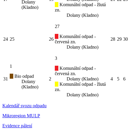
Dolany
Komunální odpad - žlutá
(Kladno)
zn.
Dolany (Kladno)
27
Komunální odpad -
24
25
26
28
29
30
červená zn.
Dolany (Kladno)
3
1
Komunální odpad -
červená zn.
Bio odpad
31
2
Dolany (Kladno)
4
5
6
Dolany
Komunální odpad - žlutá
(Kladno)
zn.
Dolany (Kladno)
Kalendář svozu odpadu
Mikroregion MULP
Evidence pálení