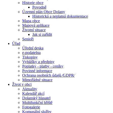
Historie obce
Povodně
Územní plán Obce Dolany
Historická a neplatná dokumentace
Mapa obce
Mapová aplikace
Životní situace
Jak si zařídit
Senioři
Úřad
Úřední deska
e-podatelna
Tiskopisy
Vyhlášky a předpisy
Poplatky - platby - ceníky
Povinné informace
Ochrana osobních údajů ⁄GDPR⁄
Mimořádné situace
Život v obci
Aktuality
Kalendář akcí
Dolanský hlasatel
Multifunkční hřiště
Fotogalerie
Komunální služby