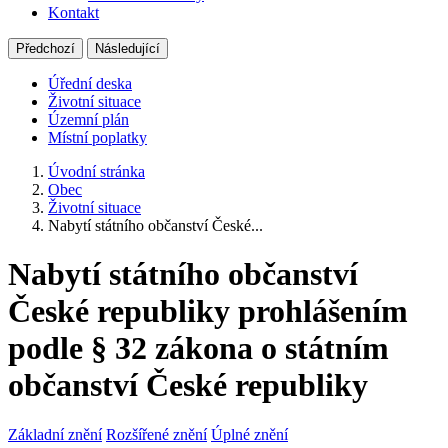
Kontakt
Předchozí
Následující
Úřední deska
Životní situace
Územní plán
Místní poplatky
Úvodní stránka
Obec
Životní situace
Nabytí státního občanství České...
Nabytí státního občanství
České republiky prohlášením
podle § 32 zákona o státním
občanství České republiky
Základní znění
Rozšířené znění
Úplné znění