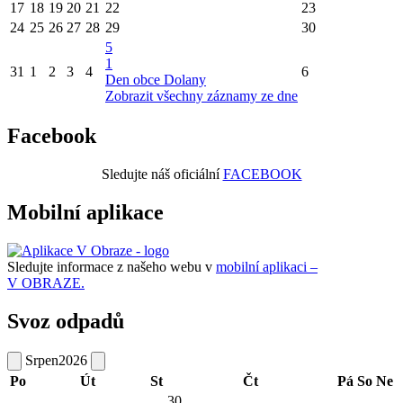
17
18
19
20
21
22
23
24
25
26
27
28
29
30
5
1
31
1
2
3
4
6
Den obce Dolany
Zobrazit všechny záznamy ze dne
Facebook
Sledujte náš oficiální
FACEBOOK
Mobilní aplikace
Sledujte informace z našeho webu v
mobilní aplikaci –
V OBRAZE.
Svoz odpadů
Srpen
2026
Po
Út
St
Čt
Pá
So
Ne
30