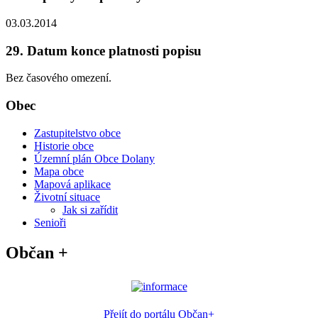
03.03.2014
29. Datum konce platnosti popisu
Bez časového omezení.
Obec
Zastupitelstvo obce
Historie obce
Územní plán Obce Dolany
Mapa obce
Mapová aplikace
Životní situace
Jak si zařídit
Senioři
Občan +
Přejít do portálu Občan+