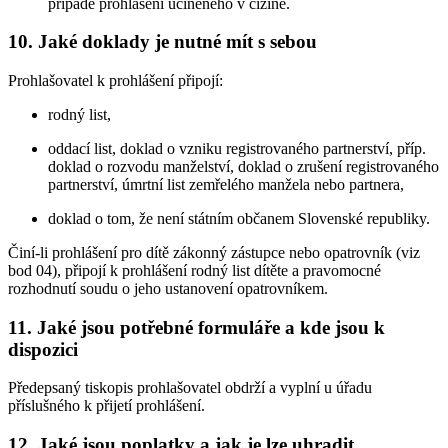
případě prohlášení učiněného v cizině.
10. Jaké doklady je nutné mít s sebou
Prohlašovatel k prohlášení připojí:
rodný list,
oddací list, doklad o vzniku registrovaného partnerství, příp.
doklad o rozvodu manželství, doklad o zrušení registrovaného
partnerství, úmrtní list zemřelého manžela nebo partnera,
doklad o tom, že není státním občanem Slovenské republiky.
Činí-li prohlášení pro dítě zákonný zástupce nebo opatrovník (viz
bod 04), připojí k prohlášení rodný list dítěte a pravomocné
rozhodnutí soudu o jeho ustanovení opatrovníkem.
11. Jaké jsou potřebné formuláře a kde jsou k
dispozici
Předepsaný tiskopis prohlašovatel obdrží a vyplní u úřadu
příslušného k přijetí prohlášení.
12. Jaké jsou poplatky a jak je lze uhradit