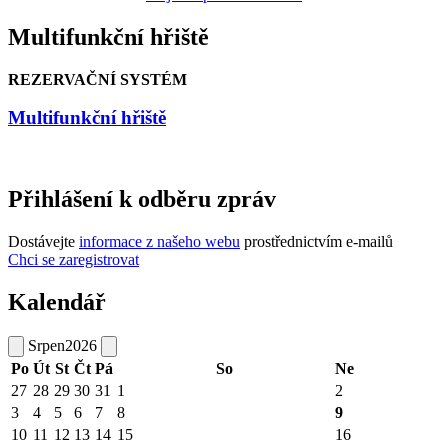
Multifunkční hřiště
REZERVAČNÍ SYSTÉM
Multifunkční hřiště
Přihlášení k odběru zpráv
Dostávejte
informace z našeho webu
prostřednictvím e-mailů
Chci se zaregistrovat
Kalendář
Srpen
2026
Po
Út
St
Čt
Pá
So
Ne
27
28
29
30
31
1
2
3
4
5
6
7
8
9
10
11
12
13
14
15
16