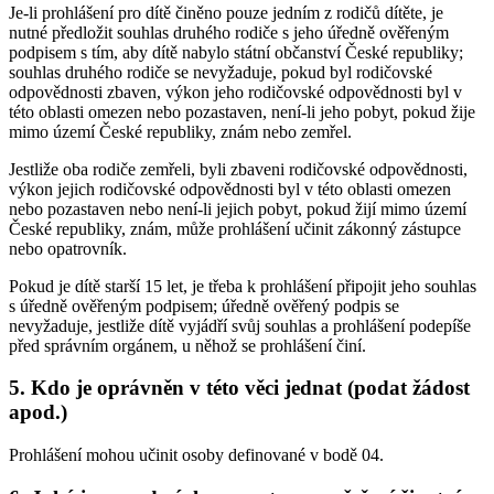
Je-li prohlášení pro dítě činěno pouze jedním z rodičů dítěte, je
nutné předložit souhlas druhého rodiče s jeho úředně ověřeným
podpisem s tím, aby dítě nabylo státní občanství České republiky;
souhlas druhého rodiče se nevyžaduje, pokud byl rodičovské
odpovědnosti zbaven, výkon jeho rodičovské odpovědnosti byl v
této oblasti omezen nebo pozastaven, není-li jeho pobyt, pokud žije
mimo území České republiky, znám nebo zemřel.
Jestliže oba rodiče zemřeli, byli zbaveni rodičovské odpovědnosti,
výkon jejich rodičovské odpovědnosti byl v této oblasti omezen
nebo pozastaven nebo není-li jejich pobyt, pokud žijí mimo území
České republiky, znám, může prohlášení učinit zákonný zástupce
nebo opatrovník.
Pokud je dítě starší 15 let, je třeba k prohlášení připojit jeho souhlas
s úředně ověřeným podpisem; úředně ověřený podpis se
nevyžaduje, jestliže dítě vyjádří svůj souhlas a prohlášení podepíše
před správním orgánem, u něhož se prohlášení činí.
5. Kdo je oprávněn v této věci jednat (podat žádost
apod.)
Prohlášení mohou učinit osoby definované v bodě 04.