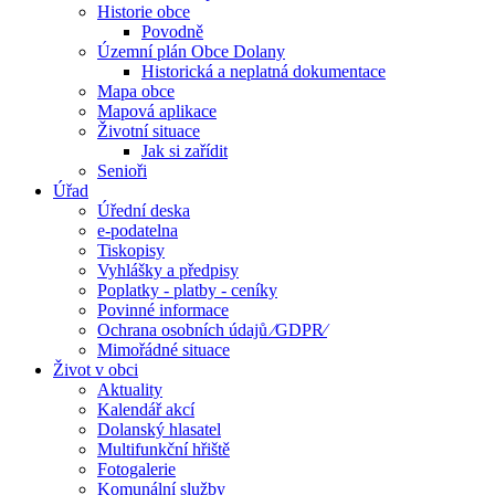
Historie obce
Povodně
Územní plán Obce Dolany
Historická a neplatná dokumentace
Mapa obce
Mapová aplikace
Životní situace
Jak si zařídit
Senioři
Úřad
Úřední deska
e-podatelna
Tiskopisy
Vyhlášky a předpisy
Poplatky - platby - ceníky
Povinné informace
Ochrana osobních údajů ⁄GDPR⁄
Mimořádné situace
Život v obci
Aktuality
Kalendář akcí
Dolanský hlasatel
Multifunkční hřiště
Fotogalerie
Komunální služby