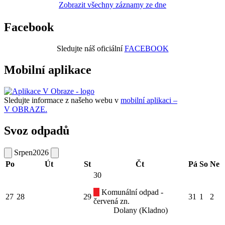
Zobrazit všechny záznamy ze dne
Facebook
Sledujte náš oficiální
FACEBOOK
Mobilní aplikace
Sledujte informace z našeho webu v
mobilní aplikaci –
V OBRAZE.
Svoz odpadů
Srpen
2026
Po
Út
St
Čt
Pá
So
Ne
30
Komunální odpad -
27
28
29
31
1
2
červená zn.
Dolany (Kladno)