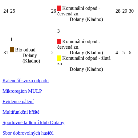
Komunální odpad -
24
25
26
28
29
30
červená zn.
Dolany (Kladno)
3
1
Komunální odpad -
červená zn.
Bio odpad
31
2
Dolany (Kladno)
4
5
6
Dolany
Komunální odpad - žlutá
(Kladno)
zn.
Dolany (Kladno)
Kalendář svozu odpadu
Mikroregion MULP
Evidence pálení
Multifunkční hřiště
Sportovně kulturní klub Dolany
Sbor dobrovolných hasičů