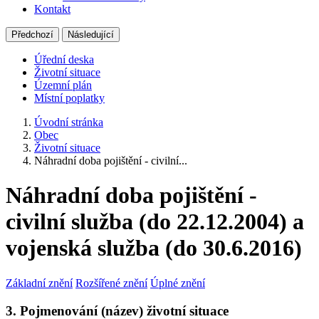
Kontakt
Předchozí
Následující
Úřední deska
Životní situace
Územní plán
Místní poplatky
Úvodní stránka
Obec
Životní situace
Náhradní doba pojištění - civilní...
Náhradní doba pojištění -
civilní služba (do 22.12.2004) a
vojenská služba (do 30.6.2016)
Základní znění
Rozšířené znění
Úplné znění
3. Pojmenování (název) životní situace