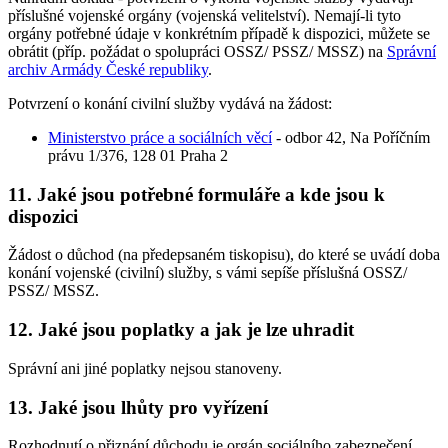
příslušné vojenské orgány (vojenská velitelství). Nemají-li tyto
orgány potřebné údaje v konkrétním případě k dispozici, můžete se
obrátit (příp. požádat o spolupráci OSSZ/ PSSZ/ MSSZ) na
Správní
archiv Armády České republiky
.
Potvrzení o konání civilní služby vydává na žádost:
Ministerstvo práce a sociálních věcí
- odbor 42, Na Poříčním
právu 1/376, 128 01 Praha 2
11. Jaké jsou potřebné formuláře a kde jsou k
dispozici
Žádost o důchod (na předepsaném tiskopisu), do které se uvádí doba
konání vojenské (civilní) služby, s vámi sepíše příslušná OSSZ/
PSSZ/ MSSZ.
12. Jaké jsou poplatky a jak je lze uhradit
Správní ani jiné poplatky nejsou stanoveny.
13. Jaké jsou lhůty pro vyřízení
Rozhodnutí o přiznání důchodu je orgán sociálního zabezpečení