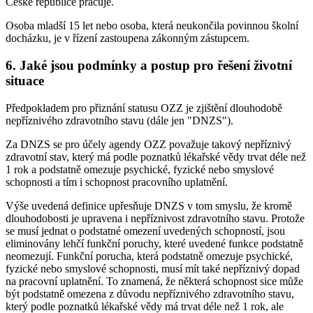
České republice pracuje.
Osoba mladší 15 let nebo osoba, která neukončila povinnou školní
docházku, je v řízení zastoupena zákonným zástupcem.
6. Jaké jsou podmínky a postup pro řešení životní
situace
Předpokladem pro přiznání statusu OZZ je zjištění dlouhodobě
nepříznivého zdravotního stavu (dále jen "DNZS").
Za DNZS se pro účely agendy OZZ považuje takový nepříznivý
zdravotní stav, který má podle poznatků lékařské vědy trvat déle než
1 rok a podstatně omezuje psychické, fyzické nebo smyslové
schopnosti a tím i schopnost pracovního uplatnění.
Výše uvedená definice upřesňuje DNZS v tom smyslu, že kromě
dlouhodobosti je upravena i nepříznivost zdravotního stavu. Protože
se musí jednat o podstatné omezení uvedených schopností, jsou
eliminovány lehčí funkční poruchy, které uvedené funkce podstatně
neomezují. Funkční porucha, která podstatně omezuje psychické,
fyzické nebo smyslové schopnosti, musí mít také nepříznivý dopad
na pracovní uplatnění. To znamená, že některá schopnost sice může
být podstatně omezena z důvodu nepříznivého zdravotního stavu,
který podle poznatků lékařské vědy má trvat déle než 1 rok, ale