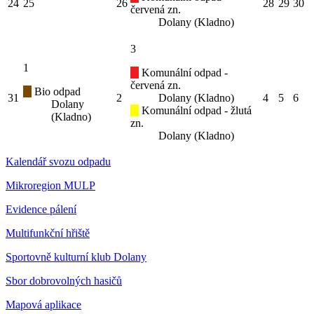
24
25
26
28
29
30
červená zn.
Dolany (Kladno)
3
1
Komunální odpad -
červená zn.
Bio odpad
31
2
Dolany (Kladno)
4
5
6
Dolany
Komunální odpad - žlutá
(Kladno)
zn.
Dolany (Kladno)
Kalendář svozu odpadu
Mikroregion MULP
Evidence pálení
Multifunkční hřiště
Sportovně kulturní klub Dolany
Sbor dobrovolných hasičů
Mapová aplikace