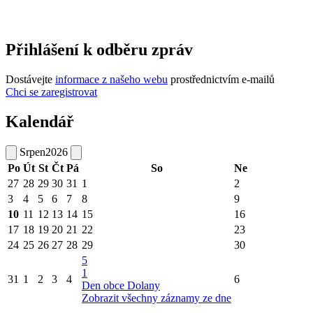
Přihlášení k odběru zpráv
Dostávejte
informace z našeho webu
prostřednictvím e-mailů
Chci se zaregistrovat
Kalendář
Srpen
2026
Po
Út
St
Čt
Pá
So
Ne
27
28
29
30
31
1
2
3
4
5
6
7
8
9
10
11
12
13
14
15
16
17
18
19
20
21
22
23
24
25
26
27
28
29
30
5
1
31
1
2
3
4
6
Den obce Dolany
Zobrazit všechny záznamy ze dne