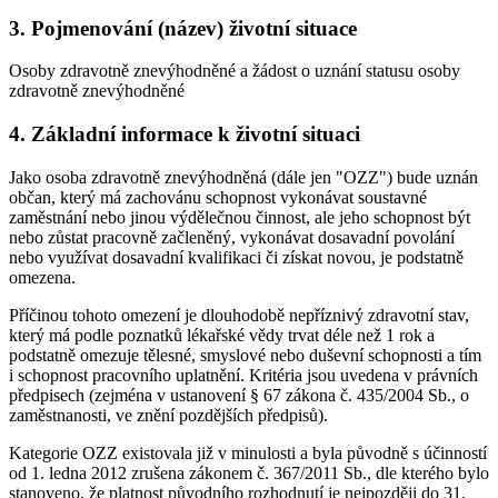
3. Pojmenování (název) životní situace
Osoby zdravotně znevýhodněné a žádost o uznání statusu osoby
zdravotně znevýhodněné
4. Základní informace k životní situaci
Jako osoba zdravotně znevýhodněná (dále jen "OZZ") bude uznán
občan, který má zachovánu schopnost vykonávat soustavné
zaměstnání nebo jinou výdělečnou činnost, ale jeho schopnost být
nebo zůstat pracovně začleněný, vykonávat dosavadní povolání
nebo využívat dosavadní kvalifikaci či získat novou, je podstatně
omezena.
Příčinou tohoto omezení je dlouhodobě nepříznivý zdravotní stav,
který má podle poznatků lékařské vědy trvat déle než 1 rok a
podstatně omezuje tělesné, smyslové nebo duševní schopnosti a tím
i schopnost pracovního uplatnění. Kritéria jsou uvedena v právních
předpisech (zejména v ustanovení § 67 zákona č. 435/2004 Sb., o
zaměstnanosti, ve znění pozdějších předpisů).
Kategorie OZZ existovala již v minulosti a byla původně s účinností
od 1. ledna 2012 zrušena zákonem č. 367/2011 Sb., dle kterého bylo
stanoveno, že platnost původního rozhodnutí je nejpozději do 31.