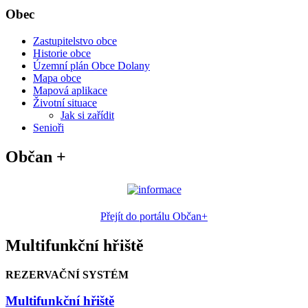
Obec
Zastupitelstvo obce
Historie obce
Územní plán Obce Dolany
Mapa obce
Mapová aplikace
Životní situace
Jak si zařídit
Senioři
Občan +
Přejít do portálu Občan+
Multifunkční hřiště
REZERVAČNÍ SYSTÉM
Multifunkční hřiště