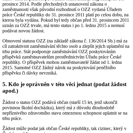
prosince 2014. Podle přechodných ustanovení zákona o
zaměstnanosti však původní rozhodnutí o OZZ vydaná Úřadem
práce České republiky do 31. prosince 2011 platí po celou dobu, na
kterou byla vydána. Pokud byl tedy občan před 31. prosincem 2011
uznán za OZZ trvale, má tento status i po 1. lednu 2015 a nemusí
podávat novou žádost.
Obnovení statusu OZZ (na základě zákona č. 136/2014 Sb.) má za
cíl zatraktivnit zaměstnávání těchto osob a zlepšit jejich uplatnění na
trhu práce. Stát podporuje zaměstnávání OZZ poskytováním
příspěvků zaměstnavatelům prostřednictvím Úřadu práce České
republiky. O příspěvek mohou zaměstnavatelé žádat od 1. ledna
2015. Samotné OZZ žádný nárok na poskytování peněžního
příspěvku či dávky nevzniká.
5. Kdo je oprávněn v této věci jednat (podat žádost
apod.)
Žádost o status OZZ podává občan (starší 15 let, jenž ukončil
povinnou školní docházku), který má z důvodu dlouhodobě
nepříznivého zdravotního stavu omezenou schopnost uplatnit se na
trhu práce.
Žádost může podat jak občan České republiky, tak cizinec, který v