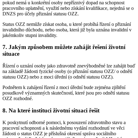
pokud nemá u konkrétní osoby nepříznivý dopad na schopnost
pracovního uplatnění, využití nebo získání kvalifikace, nejedná se o
DNZS pro účely přiznání statusu OZZ.
Status OZZ nemůže získat osoba, u které probíhá řízení o přiznání
invalidního důchodu, nebo osoba, která již byla uznána invalidní v
jakémkoliv stupni invalidity.
7. Jakým způsobem můžete zahájit řešení životní
situace
Řízení o uznání osoby jako zdravotně znevýhodněné lze zahájit buď
na základě žádosti fyzické osoby (o přiznání statusu OZZ/ o odnětí
statusu OZZ) nebo z moci úřední (o odnětí statusu OZZ).
Podnětem k zahájení řízení z moci úřední bude zejména zjištění
posudkově významných skutečností, které jsou pro odnětí statusu
OZZ rozhodné.
8. Na které instituci životní situaci řešit
K poskytnutí odborné pomoci, k posouzení zdravotního stavu a
pracovní schopnosti a k následnému vydání rozhodnutí ve věci
žádosti o status OZZ je příslušná okresní správa sociálního