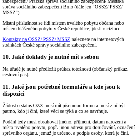
zabezpečení/ Pražská správa sociálního zabezpečení/ Městská
správa sociálního zabezpečení Brno (dále jen "OSSZ/ PSSZ/
MSSZ").
Místní příslušnost se řídí místem trvalého pobytu občana nebo
místem hlášeného pobytu v České republice, jde-li o cizince.
Kontakty na OSSZ/ PSSZ/ MSSZ
naleznete na internetových
stránkách České správy sociálního zabezpečení.
10. Jaké doklady je nutné mít s sebou
Na úřadě je nutné předložit průkaz totožnosti (občanský průkaz,
cestovní pas).
11. Jaké jsou potřebné formuláře a kde jsou k
dispozici
Žádost o status OZZ musí mít písemnou formu a musí z ní být
patrno, kdo ji činí, které věci se týká a co se navrhuje.
Podání tedy musí obsahovat jméno, příjmení, datum narození a
místo trvalého pobytu, popř. jinou adresu pro doručování, označení
správního orgánu, jemuž je určeno, a podpis osoby, která je činí.