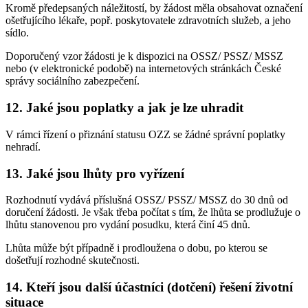
Kromě předepsaných náležitostí, by žádost měla obsahovat označení
ošetřujícího lékaře, popř. poskytovatele zdravotních služeb, a jeho
sídlo.
Doporučený vzor žádosti je k dispozici na OSSZ/ PSSZ/ MSSZ
nebo (v elektronické podobě) na internetových stránkách České
správy sociálního zabezpečení.
12. Jaké jsou poplatky a jak je lze uhradit
V rámci řízení o přiznání statusu OZZ se žádné správní poplatky
nehradí.
13. Jaké jsou lhůty pro vyřízení
Rozhodnutí vydává příslušná OSSZ/ PSSZ/ MSSZ do 30 dnů od
doručení žádosti. Je však třeba počítat s tím, že lhůta se prodlužuje o
lhůtu stanovenou pro vydání posudku, která činí 45 dnů.
Lhůta může být případně i prodloužena o dobu, po kterou se
došetřují rozhodné skutečnosti.
14. Kteří jsou další účastníci (dotčení) řešení životní
situace