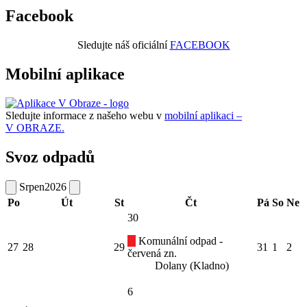
Facebook
Sledujte náš oficiální
FACEBOOK
Mobilní aplikace
Sledujte informace z našeho webu v
mobilní aplikaci –
V OBRAZE.
Svoz odpadů
Srpen
2026
Po
Út
St
Čt
Pá
So
Ne
30
Komunální odpad -
27
28
29
31
1
2
červená zn.
Dolany (Kladno)
6