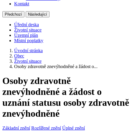
Kontakt
Předchozí
Následující
Úřední deska
Životní situace
Územní plán
Místní poplatky
Úvodní stránka
Obec
Životní situace
Osoby zdravotně znevýhodněné a žádost o...
Osoby zdravotně
znevýhodněné a žádost o
uznání statusu osoby zdravotně
znevýhodněné
Základní znění
Rozšířené znění
Úplné znění