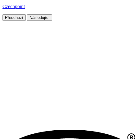
Czechpoint
Předchozí
Následující