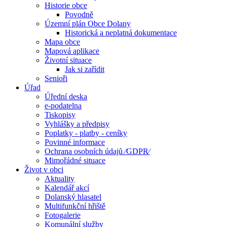
Historie obce
Povodně
Územní plán Obce Dolany
Historická a neplatná dokumentace
Mapa obce
Mapová aplikace
Životní situace
Jak si zařídit
Senioři
Úřad
Úřední deska
e-podatelna
Tiskopisy
Vyhlášky a předpisy
Poplatky - platby - ceníky
Povinné informace
Ochrana osobních údajů ⁄GDPR⁄
Mimořádné situace
Život v obci
Aktuality
Kalendář akcí
Dolanský hlasatel
Multifunkční hřiště
Fotogalerie
Komunální služby