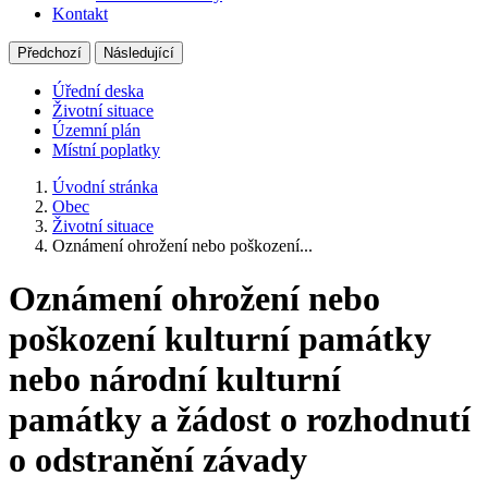
Kontakt
Předchozí
Následující
Úřední deska
Životní situace
Územní plán
Místní poplatky
Úvodní stránka
Obec
Životní situace
Oznámení ohrožení nebo poškození...
Oznámení ohrožení nebo
poškození kulturní památky
nebo národní kulturní
památky a žádost o rozhodnutí
o odstranění závady