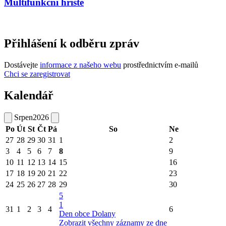
Multifunkční hřiště
Přihlášení k odběru zpráv
Dostávejte
informace z našeho webu
prostřednictvím e-mailů
Chci se zaregistrovat
Kalendář
Srpen
2026
Po
Út
St
Čt
Pá
So
Ne
27
28
29
30
31
1
2
3
4
5
6
7
8
9
10
11
12
13
14
15
16
17
18
19
20
21
22
23
24
25
26
27
28
29
30
5
1
31
1
2
3
4
6
Den obce Dolany
Zobrazit všechny záznamy ze dne