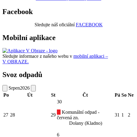
Facebook
Sledujte náš oficiální
FACEBOOK
Mobilní aplikace
Sledujte informace z našeho webu v
mobilní aplikaci –
V OBRAZE.
Svoz odpadů
Srpen
2026
Po
Út
St
Čt
Pá
So
Ne
30
Komunální odpad -
27
28
29
31
1
2
červená zn.
Dolany (Kladno)
6