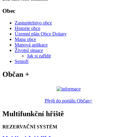
Obec
Zastupitelstvo obce
Historie obce
Územní plán Obce Dolany
Mapa obce
Mapová aplikace
Životní situace
Jak si zařídit
Senioři
Občan +
Přejít do portálu Občan+
Multifunkční hřiště
REZERVAČNÍ SYSTÉM