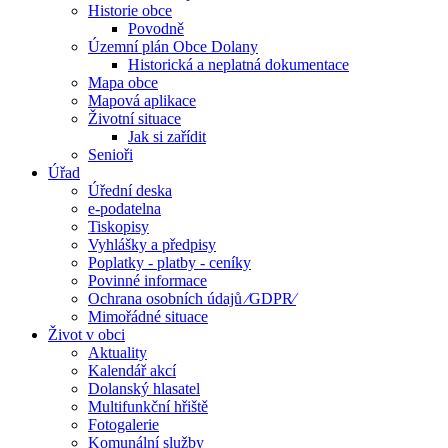
Historie obce
Povodně
Územní plán Obce Dolany
Historická a neplatná dokumentace
Mapa obce
Mapová aplikace
Životní situace
Jak si zařídit
Senioři
Úřad
Úřední deska
e-podatelna
Tiskopisy
Vyhlášky a předpisy
Poplatky - platby - ceníky
Povinné informace
Ochrana osobních údajů ⁄GDPR⁄
Mimořádné situace
Život v obci
Aktuality
Kalendář akcí
Dolanský hlasatel
Multifunkční hřiště
Fotogalerie
Komunální služby