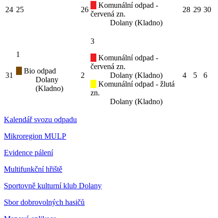
Komunální odpad -
24
25
26
28
29
30
červená zn.
Dolany (Kladno)
3
1
Komunální odpad -
červená zn.
Bio odpad
31
2
Dolany (Kladno)
4
5
6
Dolany
Komunální odpad - žlutá
(Kladno)
zn.
Dolany (Kladno)
Kalendář svozu odpadu
Mikroregion MULP
Evidence pálení
Multifunkční hřiště
Sportovně kulturní klub Dolany
Sbor dobrovolných hasičů