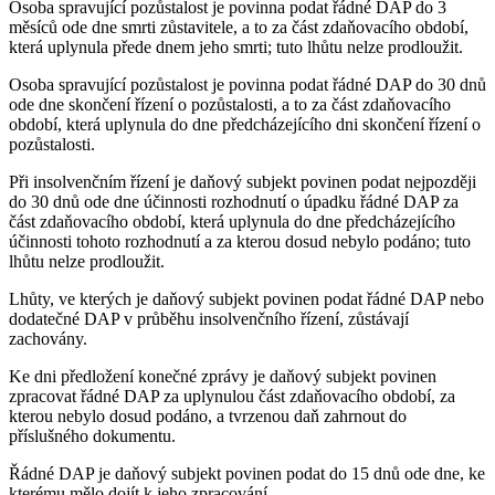
Osoba spravující pozůstalost je povinna podat řádné DAP do 3
měsíců ode dne smrti zůstavitele, a to za část zdaňovacího období,
která uplynula přede dnem jeho smrti; tuto lhůtu nelze prodloužit.
Osoba spravující pozůstalost je povinna podat řádné DAP do 30 dnů
ode dne skončení řízení o pozůstalosti, a to za část zdaňovacího
období, která uplynula do dne předcházejícího dni skončení řízení o
pozůstalosti.
Při insolvenčním řízení je daňový subjekt povinen podat nejpozději
do 30 dnů ode dne účinnosti rozhodnutí o úpadku řádné DAP za
část zdaňovacího období, která uplynula do dne předcházejícího
účinnosti tohoto rozhodnutí a za kterou dosud nebylo podáno; tuto
lhůtu nelze prodloužit.
Lhůty, ve kterých je daňový subjekt povinen podat řádné DAP nebo
dodatečné DAP v průběhu insolvenčního řízení, zůstávají
zachovány.
Ke dni předložení konečné zprávy je daňový subjekt povinen
zpracovat řádné DAP za uplynulou část zdaňovacího období, za
kterou nebylo dosud podáno, a tvrzenou daň zahrnout do
příslušného dokumentu.
Řádné DAP je daňový subjekt povinen podat do 15 dnů ode dne, ke
kterému mělo dojít k jeho zpracování.