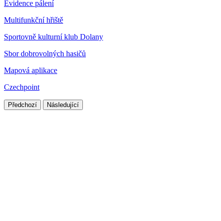
Evidence pálení
Multifunkční hřiště
Sportovně kulturní klub Dolany
Sbor dobrovolných hasičů
Mapová aplikace
Czechpoint
Předchozí
Následující