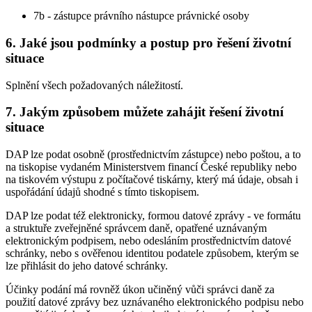
7b - zástupce právního nástupce právnické osoby
6. Jaké jsou podmínky a postup pro řešení životní
situace
Splnění všech požadovaných náležitostí.
7. Jakým způsobem můžete zahájit řešení životní
situace
DAP lze podat osobně (prostřednictvím zástupce) nebo poštou, a to
na tiskopise vydaném Ministerstvem financí České republiky nebo
na tiskovém výstupu z počítačové tiskárny, který má údaje, obsah i
uspořádání údajů shodné s tímto tiskopisem.
DAP lze podat též elektronicky, formou datové zprávy - ve formátu
a struktuře zveřejněné správcem daně, opatřené uznávaným
elektronickým podpisem, nebo odesláním prostřednictvím datové
schránky, nebo s ověřenou identitou podatele způsobem, kterým se
lze přihlásit do jeho datové schránky.
Účinky podání má rovněž úkon učiněný vůči správci daně za
použití datové zprávy bez uznávaného elektronického podpisu nebo