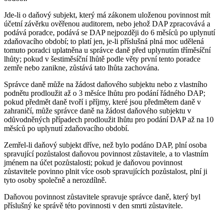
Jde-li o daňový subjekt, který má zákonem uloženou povinnost mít
účetní závěrku ověřenou auditorem, nebo jehož DAP zpracovává a
podává poradce, podává se DAP nejpozději do 6 měsíců po uplynutí
zdaňovacího období; to platí jen, je-li příslušná plná moc udělená
tomuto poradci uplatněna u správce daně před uplynutím tříměsíční
lhůty; pokud v šestiměsíční lhůtě podle věty první tento poradce
zemře nebo zanikne, zůstává tato lhůta zachována.
Správce daně může na žádost daňového subjektu nebo z vlastního
podnětu prodloužit až o 3 měsíce lhůtu pro podání řádného DAP;
pokud předmět daně tvoří i příjmy, které jsou předmětem daně v
zahraničí, může správce daně na žádost daňového subjektu v
odůvodněných případech prodloužit lhůtu pro podání DAP až na 10
měsíců po uplynutí zdaňovacího období.
Zemřel-li daňový subjekt dříve, než bylo podáno DAP, plní osoba
spravující pozůstalost daňovou povinnost zůstavitele, a to vlastním
jménem na účet pozůstalosti; pokud je daňovou povinnost
zůstavitele povinno plnit více osob spravujících pozůstalost, plní ji
tyto osoby společně a nerozdílně.
Daňovou povinnost zůstavitele spravuje správce daně, který byl
příslušný ke správě této povinnosti v den smrti zůstavitele.