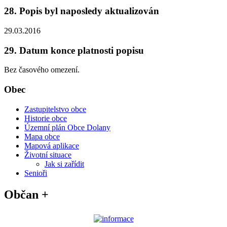
28. Popis byl naposledy aktualizován
29.03.2016
29. Datum konce platnosti popisu
Bez časového omezení.
Obec
Zastupitelstvo obce
Historie obce
Územní plán Obce Dolany
Mapa obce
Mapová aplikace
Životní situace
Jak si zařídit
Senioři
Občan +