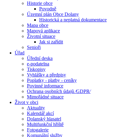
Historie obce
Povodně
Územní plán Obce Dolany
Historická a neplatná dokumentace
Mapa obce
Mapová aplikace
Životní situace
Jak si zařídit
Senioři
Úřad
Úřední deska
e-podatelna
Tiskopisy
Vyhlášky a předpisy
Poplatky - platby - ceníky
Povinné informace
Ochrana osobních údajů ⁄GDPR⁄
Mimořádné situace
Život v obci
Aktuality
Kalendář akcí
Dolanský hlasatel
Multifunkční hřiště
Fotogalerie
Komunální služby