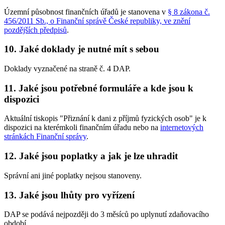
Územní působnost finančních úřadů je stanovena v
§ 8 zákona č.
456/2011 Sb., o Finanční správě České republiky, ve znění
pozdějších předpisů
.
10. Jaké doklady je nutné mít s sebou
Doklady vyznačené na straně č. 4 DAP.
11. Jaké jsou potřebné formuláře a kde jsou k
dispozici
Aktuální tiskopis "Přiznání k dani z příjmů fyzických osob" je k
dispozici na kterémkoli finančním úřadu nebo na
internetových
stránkách Finanční správy
.
12. Jaké jsou poplatky a jak je lze uhradit
Správní ani jiné poplatky nejsou stanoveny.
13. Jaké jsou lhůty pro vyřízení
DAP se podává nejpozději do 3 měsíců po uplynutí zdaňovacího
období.