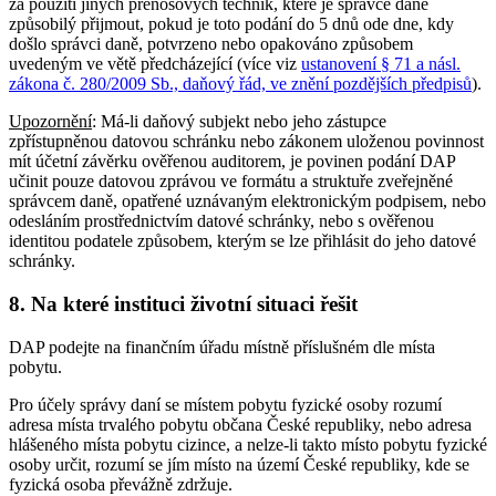
za použití jiných přenosových technik, které je správce daně
způsobilý přijmout, pokud je toto podání do 5 dnů ode dne, kdy
došlo správci daně, potvrzeno nebo opakováno způsobem
uvedeným ve větě předcházející (více viz
ustanovení § 71 a násl.
zákona č. 280/2009 Sb., daňový řád, ve znění pozdějších předpisů
).
Upozornění
: Má-li daňový subjekt nebo jeho zástupce
zpřístupněnou datovou schránku nebo zákonem uloženou povinnost
mít účetní závěrku ověřenou auditorem, je povinen podání DAP
učinit pouze datovou zprávou ve formátu a struktuře zveřejněné
správcem daně, opatřené uznávaným elektronickým podpisem, nebo
odesláním prostřednictvím datové schránky, nebo s ověřenou
identitou podatele způsobem, kterým se lze přihlásit do jeho datové
schránky.
8. Na které instituci životní situaci řešit
DAP podejte na finančním úřadu místně příslušném dle místa
pobytu.
Pro účely správy daní se místem pobytu fyzické osoby rozumí
adresa místa trvalého pobytu občana České republiky, nebo adresa
hlášeného místa pobytu cizince, a nelze-li takto místo pobytu fyzické
osoby určit, rozumí se jím místo na území České republiky, kde se
fyzická osoba převážně zdržuje.