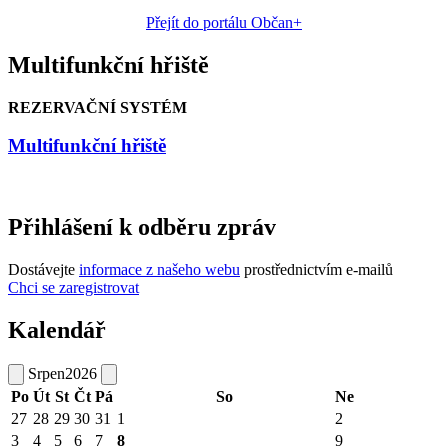
Přejít do portálu Občan+
Multifunkční hřiště
REZERVAČNÍ SYSTÉM
Multifunkční hřiště
Přihlášení k odběru zpráv
Dostávejte
informace z našeho webu
prostřednictvím e-mailů
Chci se zaregistrovat
Kalendář
Srpen
2026
Po
Út
St
Čt
Pá
So
Ne
27
28
29
30
31
1
2
3
4
5
6
7
8
9