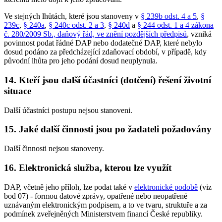
Ve stejných lhůtách, které jsou stanoveny v
§ 239b odst. 4 a 5
,
§
239c
,
§ 240a
,
§ 240c odst. 2 a 3
,
§ 240d
a
§ 244 odst. 1 a 4 zákona
č. 280/2009 Sb., daňový řád, ve znění pozdějších předpisů
, vzniká
povinnost podat řádné DAP nebo dodatečné DAP, které nebylo
dosud podáno za předcházející zdaňovací období, v případě, kdy
původní lhůta pro jeho podání dosud neuplynula.
14. Kteří jsou další účastníci (dotčení) řešení životní
situace
Další účastníci postupu nejsou stanoveni.
15. Jaké další činnosti jsou po žadateli požadovány
Další činnosti nejsou stanoveny.
16. Elektronická služba, kterou lze využít
DAP, včetně jeho příloh, lze podat také v
elektronické podobě
(viz
bod 07) - formou datové zprávy, opatřené nebo neopatřené
uznávaným elektronickým podpisem, a to ve tvaru, struktuře a za
podmínek zveřejněných Ministerstvem financí České republiky.