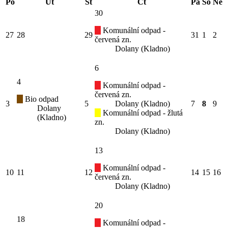
Po
Út
St
Čt
Pá
So
Ne
30
Komunální odpad -
27
28
29
31
1
2
červená zn.
Dolany (Kladno)
6
4
Komunální odpad -
červená zn.
Bio odpad
3
5
Dolany (Kladno)
7
8
9
Dolany
Komunální odpad - žlutá
(Kladno)
zn.
Dolany (Kladno)
13
Komunální odpad -
10
11
12
14
15
16
červená zn.
Dolany (Kladno)
20
18
Komunální odpad -