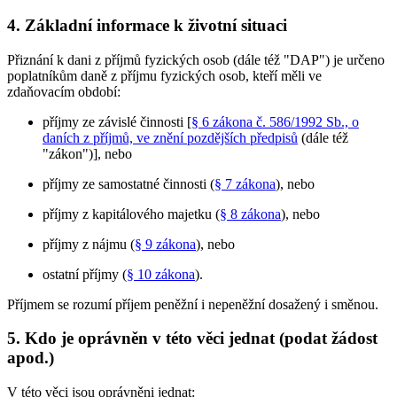
4. Základní informace k životní situaci
Přiznání k dani z příjmů fyzických osob (dále též "DAP") je určeno
poplatníkům daně z příjmu fyzických osob, kteří měli ve
zdaňovacím období:
příjmy ze závislé činnosti [
§ 6 zákona č. 586/1992 Sb., o
daních z příjmů, ve znění pozdějších předpisů
(dále též
"zákon")], nebo
příjmy ze samostatné činnosti (
§ 7 zákona
), nebo
příjmy z kapitálového majetku (
§ 8 zákona
), nebo
příjmy z nájmu (
§ 9 zákona
), nebo
ostatní příjmy (
§ 10 zákona
).
Příjmem se rozumí příjem peněžní i nepeněžní dosažený i směnou.
5. Kdo je oprávněn v této věci jednat (podat žádost
apod.)
V této věci jsou oprávněni jednat: