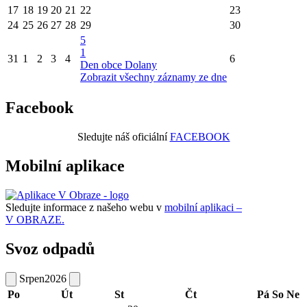
17
18
19
20
21
22
23
24
25
26
27
28
29
30
5
1
31
1
2
3
4
6
Den obce Dolany
Zobrazit všechny záznamy ze dne
Facebook
Sledujte náš oficiální
FACEBOOK
Mobilní aplikace
Sledujte informace z našeho webu v
mobilní aplikaci –
V OBRAZE.
Svoz odpadů
Srpen
2026
Po
Út
St
Čt
Pá
So
Ne