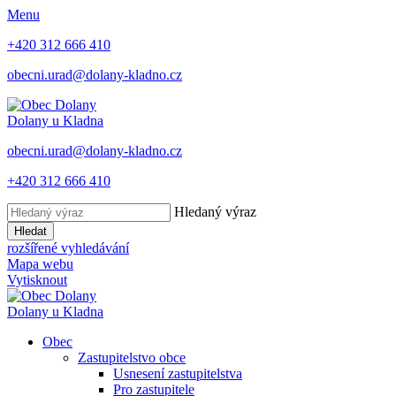
Menu
+420 312 666 410
obecni.urad@dolany-kladno.cz
Dolany
u Kladna
obecni.urad@dolany-kladno.cz
+420 312 666 410
Hledaný výraz
Hledat
rozšířené vyhledávání
Mapa webu
Vytisknout
Dolany
u Kladna
Obec
Zastupitelstvo obce
Usnesení zastupitelstva
Pro zastupitele