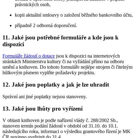
právnických osob,
kopii aktuální smlouvy o založení běžného bankovního účtu,
případně 2 odborná doporučení.
11. Jaké jsou potřebné formuláře a kde jsou k
dispozici
Formuláře žádostí o dotace
jsou k dispozici na internetových
stránkách Ministerstva kultury či na vyžádání přímo na odboru
umění a knihoven. Do tohoto formuláře nejlépe strojem či čitelným
hůlkovým písmem vyplňte požadavky projektu.
12. Jaké jsou poplatky a jak je lze uhradit
Správní ani jiné poplatky nejsou stanoveny.
13. Jaké jsou lhůty pro vyřízení
V oblasti knihoven je podle nařízení vlády č. 288/2002 Sb.,
stanoven termín podání žádostí v období od 31.10. do 10.1.
následujícího roku, informaci o výsledku grantového řízení je MK
ČR povinno uveřejnit do 31.4.