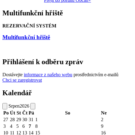
Přejít do portálu Občan+
Multifunkční hřiště
REZERVAČNÍ SYSTÉM
Multifunkční hřiště
Přihlášení k odběru zpráv
Dostávejte
informace z našeho webu
prostřednictvím e-mailů
Chci se zaregistrovat
Kalendář
Srpen
2026
Po
Út
St
Čt
Pá
So
Ne
27
28
29
30
31
1
2
3
4
5
6
7
8
9
10
11
12
13
14
15
16