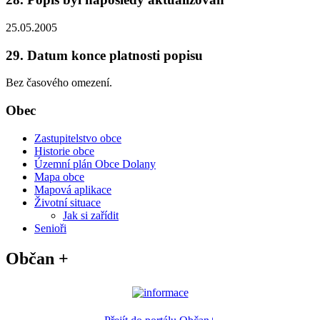
25.05.2005
29. Datum konce platnosti popisu
Bez časového omezení.
Obec
Zastupitelstvo obce
Historie obce
Územní plán Obce Dolany
Mapa obce
Mapová aplikace
Životní situace
Jak si zařídit
Senioři
Občan +