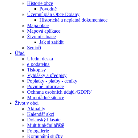
Historie obce
Povodně
Územní plán Obce Dolany
Historická a neplatná dokumentace
Mapa obce
Mapová aplikace
Životní situace
Jak si zařídit
Senioři
Úřad
Úřední deska
e-podatelna
Tiskopisy
Vyhlášky a předpisy
Poplatky - platby - ceníky
Povinné informace
Ochrana osobních údajů ⁄GDPR⁄
Mimořádné situace
Život v obci
Aktuality
Kalendář akcí
Dolanský hlasatel
Multifunkční hřiště
Fotogalerie
Komunální služby