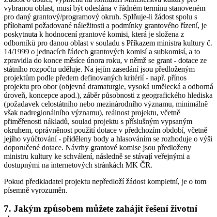
vybranou oblast, musí být odeslána v řádném termínu stanoveném
pro daný grantový/programový okruh. Splňuje-li žádost spolu s
přílohami požadované náležitosti a podmínky grantového řízení, je
poskytnuta k hodnocení grantové komisi, která je složena z
odborníků pro danou oblast v souladu s Příkazem ministra kultury č.
14/1999 o jednacích řádech grantových komisí a subkomisí, a to
zpravidla do konce měsíce února roku, v němž se grant - dotace ze
státního rozpočtu uděluje. Na jejím zasedání jsou předloženým
projektům podle předem definovaných kritérií - např. přínos
projektu pro obor (objevná dramaturgie, vysoká umělecká a odborná
úroveň, koncepce apod.), záběr působnosti z geografického hlediska
(požadavek celostátního nebo mezinárodního významu, minimálně
však nadregionálního významu), reálnost projektu, včetně
přiměřenosti nákladů, soulad projektu s příslušným vypsaným
okruhem, oprávněnost použití dotace v předchozím období, včetně
jejího vyúčtování - přiděleny body a hlasováním se rozhoduje o výši
doporučené dotace. Návrhy grantové komise jsou předloženy
ministru kultury ke schválení, následně se stávají veřejnými a
dostupnými na internetových stránkách MK ČR.
Pokud předkladatel projektu nepředloží žádost kompletní, je o tom
písemně vyrozuměn.
7. Jakým způsobem můžete zahájit řešení životní