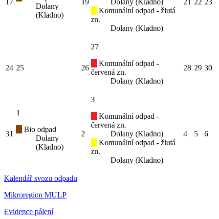
17
19
Dolany (Kladno)
21
22
23
Dolany
Komunální odpad - žlutá
(Kladno)
zn.
Dolany (Kladno)
27
Komunální odpad -
24
25
26
28
29
30
červená zn.
Dolany (Kladno)
3
1
Komunální odpad -
červená zn.
Bio odpad
31
2
Dolany (Kladno)
4
5
6
Dolany
Komunální odpad - žlutá
(Kladno)
zn.
Dolany (Kladno)
Kalendář svozu odpadu
Mikroregion MULP
Evidence pálení