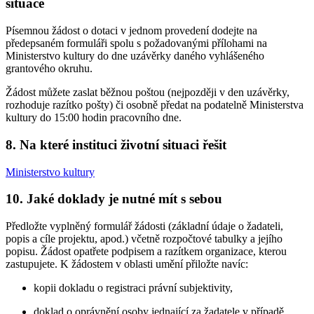
situace
Písemnou žádost o dotaci v jednom provedení dodejte na
předepsaném formuláři spolu s požadovanými přílohami na
Ministerstvo kultury do dne uzávěrky daného vyhlášeného
grantového okruhu.
Žádost můžete zaslat běžnou poštou (nejpozději v den uzávěrky,
rozhoduje razítko pošty) či osobně předat na podatelně Ministerstva
kultury do 15:00 hodin pracovního dne.
8. Na které instituci životní situaci řešit
Ministerstvo kultury
10. Jaké doklady je nutné mít s sebou
Předložte vyplněný formulář žádosti (základní údaje o žadateli,
popis a cíle projektu, apod.) včetně rozpočtové tabulky a jejího
popisu. Žádost opatřete podpisem a razítkem organizace, kterou
zastupujete. K žádostem v oblasti umění přiložte navíc:
kopii dokladu o registraci právní subjektivity,
doklad o oprávnění osoby jednající za žadatele v případě