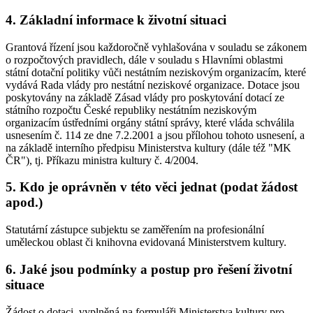
4. Základní informace k životní situaci
Grantová řízení jsou každoročně vyhlašována v souladu se zákonem
o rozpočtových pravidlech, dále v souladu s Hlavními oblastmi
státní dotační politiky vůči nestátním neziskovým organizacím, které
vydává Rada vlády pro nestátní neziskové organizace. Dotace jsou
poskytovány na základě Zásad vlády pro poskytování dotací ze
státního rozpočtu České republiky nestátním neziskovým
organizacím ústředními orgány státní správy, které vláda schválila
usnesením č. 114 ze dne 7.2.2001 a jsou přílohou tohoto usnesení, a
na základě interního předpisu Ministerstva kultury (dále též "MK
ČR"), tj. Příkazu ministra kultury č. 4/2004.
5. Kdo je oprávněn v této věci jednat (podat žádost
apod.)
Statutární zástupce subjektu se zaměřením na profesionální
uměleckou oblast či knihovna evidovaná Ministerstvem kultury.
6. Jaké jsou podmínky a postup pro řešení životní
situace
Žádost o dotaci, vyplněná na formuláři Ministerstva kultury pro