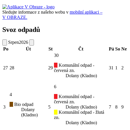
Sledujte informace z našeho webu v
mobilní aplikaci –
V OBRAZE.
Svoz odpadů
Srpen
2026
Po
Út
St
Čt
Pá
So
Ne
30
Komunální odpad -
27
28
29
31
1
2
červená zn.
Dolany (Kladno)
6
4
Komunální odpad -
červená zn.
Bio odpad
3
5
Dolany (Kladno)
7
8
9
Dolany
Komunální odpad - žlutá
(Kladno)
zn.
Dolany (Kladno)