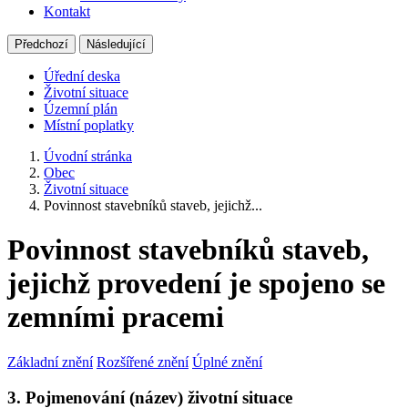
Kontakt
Předchozí
Následující
Úřední deska
Životní situace
Územní plán
Místní poplatky
Úvodní stránka
Obec
Životní situace
Povinnost stavebníků staveb, jejichž...
Povinnost stavebníků staveb,
jejichž provedení je spojeno se
zemními pracemi
Základní znění
Rozšířené znění
Úplné znění
3. Pojmenování (název) životní situace