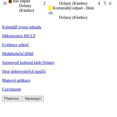
Bio odpad
31
2
Dolany (Kladno)
4
5
6
Dolany
Komunální odpad - žlutá
(Kladno)
zn.
Dolany (Kladno)
Kalendář svozu odpadu
Mikroregion MULP
Evidence pálení
Multifunkční hřiště
Sportovně kulturní klub Dolany
Sbor dobrovolných hasičů
Mapová aplikace
Czechpoint
Předchozí
Následující