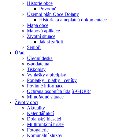
Historie obce
Povodně
Územní plán Obce Dolany
Historická a neplatná dokumentace
Mapa obce
Mapová aplikace
Životní situace
Jak si zařídit
Senioři
Úřad
Úřední deska
e-podatelna
Tiskopisy
Vyhlášky a předpisy
Poplatky - platby - ceníky
Povinné informace
Ochrana osobních údajů ⁄GDPR⁄
Mimořádné situace
Život v obci
Aktuality
Kalendář akcí
Dolanský hlasatel
Multifunkční hřiště
Fotogalerie
Komunální služby