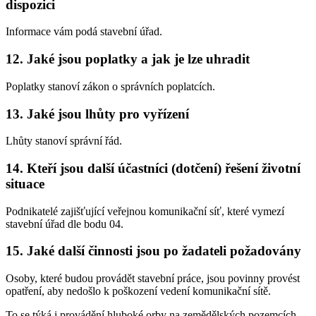
dispozici
Informace vám podá stavební úřad.
12. Jaké jsou poplatky a jak je lze uhradit
Poplatky stanoví zákon o správních poplatcích.
13. Jaké jsou lhůty pro vyřízení
Lhůty stanoví správní řád.
14. Kteří jsou další účastníci (dotčení) řešení životní
situace
Podnikatelé zajišťující veřejnou komunikační síť, které vymezí
stavební úřad dle bodu 04.
15. Jaké další činnosti jsou po žadateli požadovány
Osoby, které budou provádět stavební práce, jsou povinny provést
opatření, aby nedošlo k poškození vedení komunikační sítě.
To se týká i provádění hluboké orby na zemědělských pozemcích,