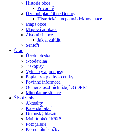
Historie obce
Povodně
Územní plán Obce Dolany
Historická a neplatná dokumentace
Mapa obce
Mapová aplikace
Životní situace
Jak si zařídit
Senioři
Úřad
Úřední deska
e-podatelna
Tiskopisy
Vyhlášky a předpisy
Poplatky - platby - ceníky
Povinné informace
Ochrana osobních údajů ⁄GDPR⁄
Mimořádné situace
Život v obci
Aktuality
Kalendář akcí
Dolanský hlasatel
Multifunkční hřiště
Fotogalerie
Komunální služby