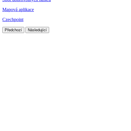
Mapová aplikace
Czechpoint
Předchozí
Následující