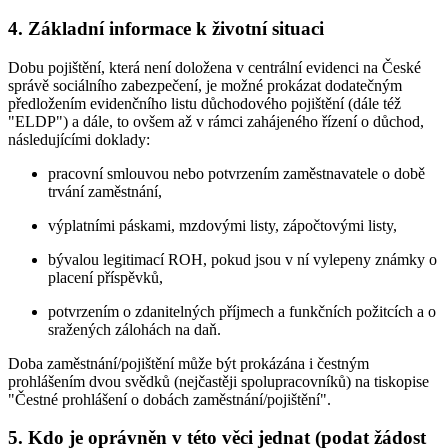
4. Základní informace k životní situaci
Dobu pojištění, která není doložena v centrální evidenci na České
správě sociálního zabezpečení, je možné prokázat dodatečným
předložením evidenčního listu důchodového pojištění (dále též
"ELDP") a dále, to ovšem až v rámci zahájeného řízení o důchod,
následujícími doklady:
pracovní smlouvou nebo potvrzením zaměstnavatele o době
trvání zaměstnání,
výplatními páskami, mzdovými listy, zápočtovými listy,
bývalou legitimací ROH, pokud jsou v ní vylepeny známky o
placení příspěvků,
potvrzením o zdanitelných příjmech a funkčních požitcích a o
sražených zálohách na daň.
Doba zaměstnání/pojištění může být prokázána i čestným
prohlášením dvou svědků (nejčastěji spolupracovníků) na tiskopise
"Čestné prohlášení o dobách zaměstnání/pojištění".
5. Kdo je oprávněn v této věci jednat (podat žádost