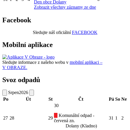
Den obce Dolany
Zobrazit všechny záznamy ze dne
Facebook
Sledujte náš oficiální
FACEBOOK
Mobilní aplikace
Sledujte informace z našeho webu v
mobilní aplikaci –
V OBRAZE.
Svoz odpadů
Srpen
2026
Po
Út
St
Čt
Pá
So
Ne
30
Komunální odpad -
27
28
29
31
1
2
červená zn.
Dolany (Kladno)