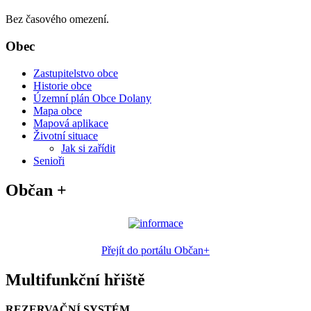
Bez časového omezení.
Obec
Zastupitelstvo obce
Historie obce
Územní plán Obce Dolany
Mapa obce
Mapová aplikace
Životní situace
Jak si zařídit
Senioři
Občan +
Přejít do portálu Občan+
Multifunkční hřiště
REZERVAČNÍ SYSTÉM