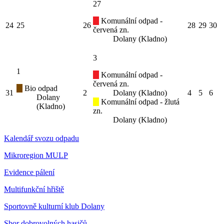
27
Komunální odpad -
24
25
26
28
29
30
červená zn.
Dolany (Kladno)
3
1
Komunální odpad -
červená zn.
Bio odpad
31
2
Dolany (Kladno)
4
5
6
Dolany
Komunální odpad - žlutá
(Kladno)
zn.
Dolany (Kladno)
Kalendář svozu odpadu
Mikroregion MULP
Evidence pálení
Multifunkční hřiště
Sportovně kulturní klub Dolany
Sbor dobrovolných hasičů