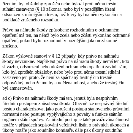
řízením, byl obžaloby zproštěn nebo bylo-li proti němu trestní
stíhání zastaveno (§ 10 zákona), nebo byl v pozdějším řízení
odsouzen k mírnějšímu trestu, než který byl na něm vykonán na
podkladě zrušeného rozsudku.
Právo na náhradu škody způsobené rozhodnutím o ochranném
opatření má ten, na němž bylo zcela nebo zčásti vykonáno ochranné
opatření, pokud bylo rozhodnutí v pozdějším jako nezákonné
zrušeno.
Zákon výslovně stanoví v § 12 případy, kdy právo na náhradu
škody nevznikne. Například právo na náhradu škody nemá ten, kdo
si vazbu, odsouzení nebo uložení ochranného opatření zavinil sám,
kdo byl zproštěn obžaloby, nebo bylo proti němu trestní stíhání
zastaveno jen proto, že není za spáchaný trestný čin trestně
odpovědný, nebo že mu byla udělena milost, anebo že trestný čin
byl amnestován.
ad c) Právo na náhradu škody má ten, jemuž byla nesprávním
úředním postupem způsobena škoda. Obecně lze nesprávný úřední
postup charakterizovat jako porušení postupu stanoveného právními
normami nebo postupu vyplývajícího z povahy a funkce státním
orgánem státní správy. Za úřední postup je také považována činnost
notáře v případech sepisování veřejných listin o právních úkonech a
úkony notáře jako soudního komisaře, dále pak úkony soudního