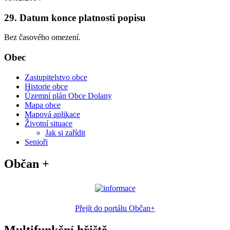
29. Datum konce platnosti popisu
Bez časového omezení.
Obec
Zastupitelstvo obce
Historie obce
Územní plán Obce Dolany
Mapa obce
Mapová aplikace
Životní situace
Jak si zařídit
Senioři
Občan +
Přejít do portálu Občan+
Multifunkční hřiště