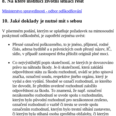
8. Na které instituci životní situaci řešit
Ministerstvo spravedlnosti - odbor odškodňování
10. Jaké doklady je nutné mít s sebou
V písemném podání, kterým se uplatňuje požadavek na mimosoudní
poskytnutí odškodnění, je zapotřebí zejména uvést:
Přesné označení poškozeného, to je jméno, příjmení, rodné
číslo, adresa bydliště a u právnických osob přesný název, IČ,
sídlo, v případě zastoupení třeba přiložit originál plné moci.
Co nejvýstižnější popis skutečností, ze kterých je dovozováno
právo na náhradu škody. Je-li skutečností, která zakládá
odpovědnost státu za škodu rozhodnutí, uvádí se jeho spisová
značka, označení soudu, respektive jiného orgánu, který je
vydal a den vydání. Shodně se označí rozhodnutí, ze kterého
lze dovodit, že předtím uvedené rozhodnutí založilo
odpovědnost za škodu. To znamená, že např. označení
nezákonného rozhodnutí se uvede spolu s rozhodnutím,
kterým bylo původní rozhodnutí pro nezákonnost zrušeno,
označení rozhodnutí o vazbě či trestu se uvede spolu
označením rozhodnutí, kterým bylo trestní stíhání zastaveno,
či kterým byla stíhaná osoba zproštěna obžaloby, či kterým