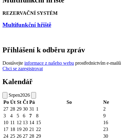
REZERVAČNÍ SYSTÉM
Multifunkční hřiště
Přihlášení k odběru zpráv
Dostávejte
informace z našeho webu
prostřednictvím e-mailů
Chci se zaregistrovat
Kalendář
Srpen
2026
Po
Út
St
Čt
Pá
So
Ne
27
28
29
30
31
1
2
3
4
5
6
7
8
9
10
11
12
13
14
15
16
17
18
19
20
21
22
23
24
25
26
27
28
29
30