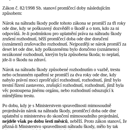
Zákon č. 82/1998 Sb. stanoví promlčecí doby následujícím
způsobem:
Nárok na náhradu škody podle tohoto zákona se promlčí za tři roky
ode dne, kdy se poškozený dozvěděl o škodě a o tom, kdo za ni
odpovídá. Je-li podmínkou pro uplatnění práva na náhradu škody
zrušení rozhodnutí, běží promlčecí doba ode dne doručení
(oznámení) zrušovacího rozhodnutí. Nejpozději se nárok promlčí za
deset let ode dne, kdy poškozenému bylo doručeno (oznámeno)
nezákonné rozhodnutí, kterým byla způsobena škoda; to neplatí,
jde-li o škodu na zdraví.
Nárok na náhradu škody způsobené rozhodnutím o vazbě, trestu
nebo ochranném opatření se promlčí za dva roky ode dne, kdy
nabylo právní moci zprošťující rozhodnutí, rozhodnutí, jímž bylo
trestní řízení zastaveno, zrušující rozhodnutí, rozhodnutí, jímž byla
věc postoupena jinému orgánu, nebo rozhodnutí odsuzující k
mírnějšímu trestu.
Po dobu, kdy je s Ministerstvem spravedlnosti mimosoudně
projednáván nárok na náhradu škody, promlčecí doba ode dne
uplatnění u ministerstva do skončení mimosoudního projednání,
nejdéle však po dobu šesti měsíců
, neběží. Proto zákon stanoví, že
přizná-li Ministerstvo spravedlnosti náhradu škody, mělo by tak