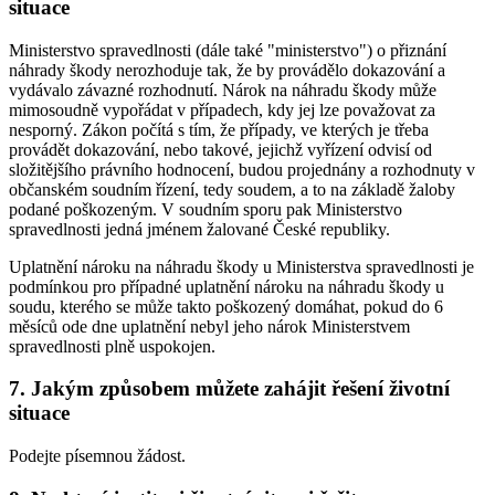
situace
Ministerstvo spravedlnosti (dále také "ministerstvo") o přiznání
náhrady škody nerozhoduje tak, že by provádělo dokazování a
vydávalo závazné rozhodnutí. Nárok na náhradu škody může
mimosoudně vypořádat v případech, kdy jej lze považovat za
nesporný. Zákon počítá s tím, že případy, ve kterých je třeba
provádět dokazování, nebo takové, jejichž vyřízení odvisí od
složitějšího právního hodnocení, budou projednány a rozhodnuty v
občanském soudním řízení, tedy soudem, a to na základě žaloby
podané poškozeným. V soudním sporu pak Ministerstvo
spravedlnosti jedná jménem žalované České republiky.
Uplatnění nároku na náhradu škody u Ministerstva spravedlnosti je
podmínkou pro případné uplatnění nároku na náhradu škody u
soudu, kterého se může takto poškozený domáhat, pokud do 6
měsíců ode dne uplatnění nebyl jeho nárok Ministerstvem
spravedlnosti plně uspokojen.
7. Jakým způsobem můžete zahájit řešení životní
situace
Podejte písemnou žádost.