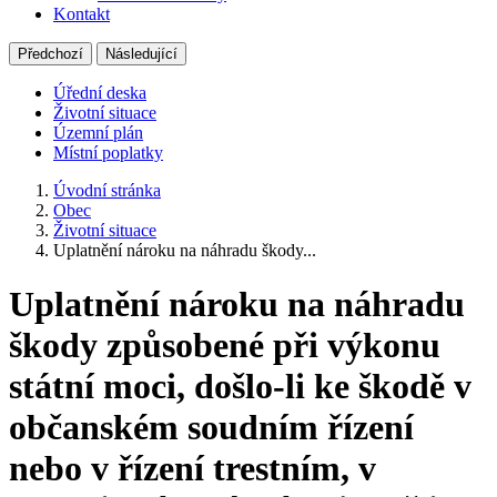
Kontakt
Předchozí
Následující
Úřední deska
Životní situace
Územní plán
Místní poplatky
Úvodní stránka
Obec
Životní situace
Uplatnění nároku na náhradu škody...
Uplatnění nároku na náhradu
škody způsobené při výkonu
státní moci, došlo-li ke škodě v
občanském soudním řízení
nebo v řízení trestním, v