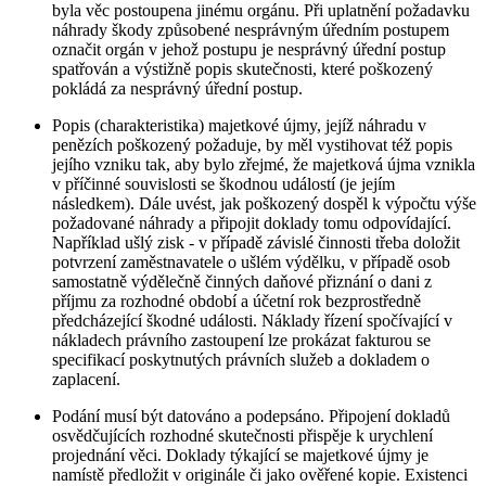
byla věc postoupena jinému orgánu. Při uplatnění požadavku
náhrady škody způsobené nesprávným úředním postupem
označit orgán v jehož postupu je nesprávný úřední postup
spatřován a výstižně popis skutečnosti, které poškozený
pokládá za nesprávný úřední postup.
Popis (charakteristika) majetkové újmy, jejíž náhradu v
penězích poškozený požaduje, by měl vystihovat též popis
jejího vzniku tak, aby bylo zřejmé, že majetková újma vznikla
v příčinné souvislosti se škodnou událostí (je jejím
následkem). Dále uvést, jak poškozený dospěl k výpočtu výše
požadované náhrady a připojit doklady tomu odpovídající.
Například ušlý zisk - v případě závislé činnosti třeba doložit
potvrzení zaměstnavatele o ušlém výdělku, v případě osob
samostatně výdělečně činných daňové přiznání o dani z
příjmu za rozhodné období a účetní rok bezprostředně
předcházející škodné události. Náklady řízení spočívající v
nákladech právního zastoupení lze prokázat fakturou se
specifikací poskytnutých právních služeb a dokladem o
zaplacení.
Podání musí být datováno a podepsáno. Připojení dokladů
osvědčujících rozhodné skutečnosti přispěje k urychlení
projednání věci. Doklady týkající se majetkové újmy je
namístě předložit v originále či jako ověřené kopie. Existenci