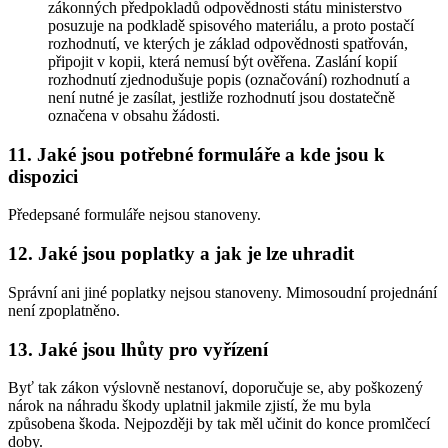
zákonných předpokladů odpovědnosti státu ministerstvo
posuzuje na podkladě spisového materiálu, a proto postačí
rozhodnutí, ve kterých je základ odpovědnosti spatřován,
připojit v kopii, která nemusí být ověřena. Zaslání kopií
rozhodnutí zjednodušuje popis (označování) rozhodnutí a
není nutné je zasílat, jestliže rozhodnutí jsou dostatečně
označena v obsahu žádosti.
11. Jaké jsou potřebné formuláře a kde jsou k
dispozici
Předepsané formuláře nejsou stanoveny.
12. Jaké jsou poplatky a jak je lze uhradit
Správní ani jiné poplatky nejsou stanoveny. Mimosoudní projednání
není zpoplatněno.
13. Jaké jsou lhůty pro vyřízení
Byť tak zákon výslovně nestanoví, doporučuje se, aby poškozený
nárok na náhradu škody uplatnil jakmile zjistí, že mu byla
způsobena škoda. Nejpozději by tak měl učinit do konce promlčecí
doby.