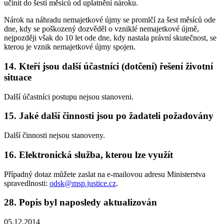
učinit do šesti měsíců od uplatnění nároku.
Nárok na náhradu nemajetkové újmy se promlčí za šest měsíců ode
dne, kdy se poškozený dozvěděl o vzniklé nemajetkové újmě,
nejpozději však do 10 let ode dne, kdy nastala právní skutečnost, se
kterou je vznik nemajetkové újmy spojen.
14. Kteří jsou další účastníci (dotčení) řešení životní
situace
Další účastníci postupu nejsou stanoveni.
15. Jaké další činnosti jsou po žadateli požadovány
Další činnosti nejsou stanoveny.
16. Elektronická služba, kterou lze využít
Případný dotaz můžete zaslat na e-mailovou adresu Ministerstva
spravedlnosti:
odsk@msp.justice.cz
.
28. Popis byl naposledy aktualizován
05.12.2014