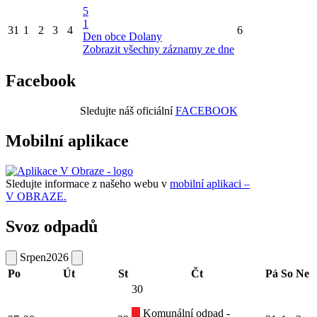
5
1
31
1
2
3
4
6
Den obce Dolany
Zobrazit všechny záznamy ze dne
Facebook
Sledujte náš oficiální
FACEBOOK
Mobilní aplikace
Sledujte informace z našeho webu v
mobilní aplikaci –
V OBRAZE.
Svoz odpadů
Srpen
2026
Po
Út
St
Čt
Pá
So
Ne
30
Komunální odpad -