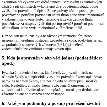
exekutora při výkonu exekuční činnosti, sepisování exekutorských
zápisů a při činnostech vykonávaných s pověřením soudu podle
zvláštního právního předpisu. Za nesprávný úřední postup je
považováno porušení povinnosti učinit úkon nebo vydat rozhodnutí
v zákonem stanovené lhůtě; nestanoví-li zákon žádnou lhůtu,
považuje se za nesprávný úřední postup rovněž porušení povinnosti
učinit úkon, nebo vydat rozhodnutí v přiměřené lhůtě.
Bez ohledu na to, zda byla nezákonným rozhodnutím, nebo
nesprávným úředním postupem způsobena škoda, poskytuje se též
za podmínek stanovených zákonem (§ 31a) přiměřené
zadostiučinění za vzniklou nemajetkovou újmu.
5. Kdo je oprávněn v této věci jednat (podat žádost
apod.)
Fyzická či právnická osoba, která tvrdí, že jí vznikl nárok na
náhradu škody a je způsobilá vlastními právními úkony uplatňovat
nárok na náhradu škody, a to bez ohledu na státní příslušnost či
sídlo. Nezletilec, či osoba, která je zbavena či omezena ve
způsobilosti k právním úkonům, uplatňuje nárok prostřednictvím
zákonného anebo ustanoveného zástupce.
6. Jaké jsou podmínky a postup pro řešení životní