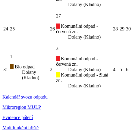
Dolany (Kladno)
27
Komunální odpad -
24
25
26
28
29
30
červená zn.
Dolany (Kladno)
3
1
Komunální odpad -
červená zn.
Bio odpad
31
2
Dolany (Kladno)
4
5
6
Dolany
Komunální odpad - žlutá
(Kladno)
zn.
Dolany (Kladno)
Kalendář svozu odpadu
Mikroregion MULP
Evidence pálení
Multifunkční hřiště