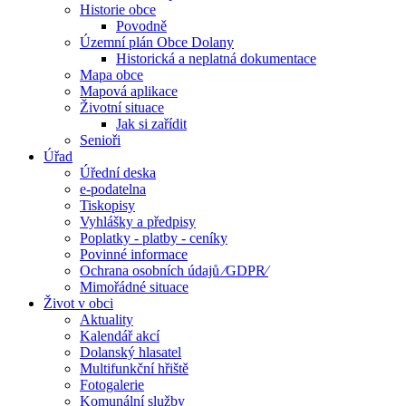
Historie obce
Povodně
Územní plán Obce Dolany
Historická a neplatná dokumentace
Mapa obce
Mapová aplikace
Životní situace
Jak si zařídit
Senioři
Úřad
Úřední deska
e-podatelna
Tiskopisy
Vyhlášky a předpisy
Poplatky - platby - ceníky
Povinné informace
Ochrana osobních údajů ⁄GDPR⁄
Mimořádné situace
Život v obci
Aktuality
Kalendář akcí
Dolanský hlasatel
Multifunkční hřiště
Fotogalerie
Komunální služby