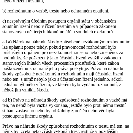
nebo v řízení trestním,
b) rozhodnutím o vazbě, trestu nebo ochranném opatření,
c) nesprávným úředním postupem orgánů státu v občanském
soudním řízení nebo v řízení trestním a v případech zákonem
stanovených některých úkonů notářů a soudních exekutorů.
ad a) Nárok na náhradu škody způsobené nezákonným rozhodnutím
lze uplatnit pouze tehdy, pokud pravomocné rozhodnutí bylo
příslušným orgánem pro nezákonnost zrušeno nebo změněno, za
podmínky, že poškozený jako účastník řízení využil v zákonem
stanovených lhůtách všech procesních prostředků, které zákon
poškozenému k ochraně jeho práva poskytuje. Právo na náhradu
škody způsobené nezákonným rozhodnutím mají účastníci řízení
nebo ten, s nímž nebylo jako s účastníkem řízení jednáno, ačkoli
jednáno být mělo v řízení, ve kterém bylo vydáno rozhodnutí, z
něhož jim vznikla škoda.
ad b) Právo na náhradu škody způsobené rozhodnutím o vazbě má
ten, na němž byla vazba vykonána, jestliže bylo proti němu trestní
stíhání zastaveno nebo byl obžaloby zproštěn nebo věc byla
postoupena jinému orgánu.
Právo na náhradu škody způsobené rozhodnutím o trestu má ten, na
němž byl zcela nebo zčásti vykonán trest, jestliže v pozdějším