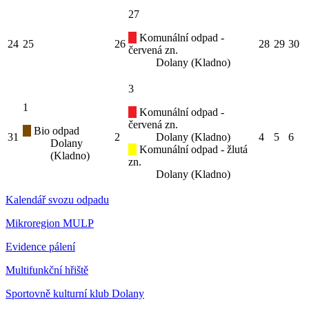
27
Komunální odpad -
24
25
26
28
29
30
červená zn.
Dolany (Kladno)
3
1
Komunální odpad -
červená zn.
Bio odpad
31
2
Dolany (Kladno)
4
5
6
Dolany
Komunální odpad - žlutá
(Kladno)
zn.
Dolany (Kladno)
Kalendář svozu odpadu
Mikroregion MULP
Evidence pálení
Multifunkční hřiště
Sportovně kulturní klub Dolany