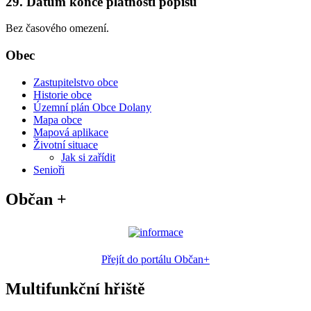
29. Datum konce platnosti popisu
Bez časového omezení.
Obec
Zastupitelstvo obce
Historie obce
Územní plán Obce Dolany
Mapa obce
Mapová aplikace
Životní situace
Jak si zařídit
Senioři
Občan +
Přejít do portálu Občan+
Multifunkční hřiště