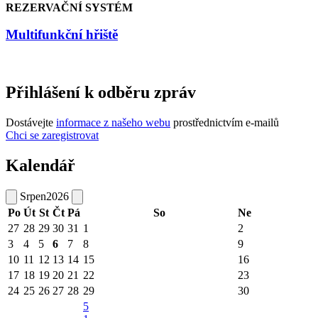
REZERVAČNÍ SYSTÉM
Multifunkční hřiště
Přihlášení k odběru zpráv
Dostávejte
informace z našeho webu
prostřednictvím e-mailů
Chci se zaregistrovat
Kalendář
Srpen
2026
Po
Út
St
Čt
Pá
So
Ne
27
28
29
30
31
1
2
3
4
5
6
7
8
9
10
11
12
13
14
15
16
17
18
19
20
21
22
23
24
25
26
27
28
29
30
5