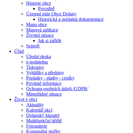
Historie obce
Povodně
Územní plán Obce Dolany
Historická a neplatná dokumentace
Mapa obce
Mapová aplikace
Životní situace
Jak si zařídit
Senioři
Úřad
Úřední deska
e-podatelna
Tiskopisy
Vyhlášky a předpisy
Poplatky - platby - ceníky
Povinné informace
Ochrana osobních údajů ⁄GDPR⁄
Mimořádné situace
Život v obci
Aktuality
Kalendář akcí
Dolanský hlasatel
Multifunkční hřiště
Fotogalerie
Komunální služby