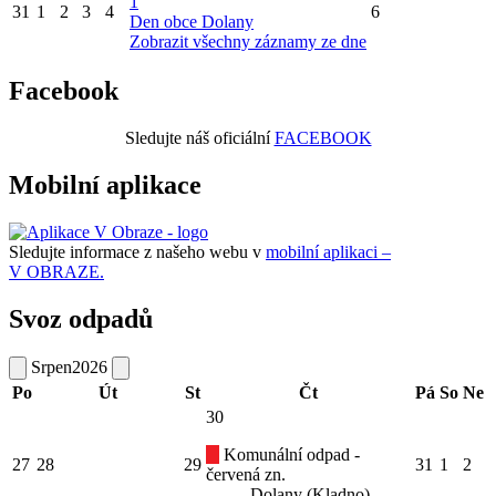
1
31
1
2
3
4
6
Den obce Dolany
Zobrazit všechny záznamy ze dne
Facebook
Sledujte náš oficiální
FACEBOOK
Mobilní aplikace
Sledujte informace z našeho webu v
mobilní aplikaci –
V OBRAZE.
Svoz odpadů
Srpen
2026
Po
Út
St
Čt
Pá
So
Ne
30
Komunální odpad -
27
28
29
31
1
2
červená zn.
Dolany (Kladno)