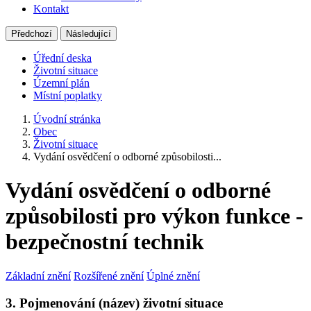
Kontakt
Předchozí
Následující
Úřední deska
Životní situace
Územní plán
Místní poplatky
Úvodní stránka
Obec
Životní situace
Vydání osvědčení o odborné způsobilosti...
Vydání osvědčení o odborné
způsobilosti pro výkon funkce -
bezpečnostní technik
Základní znění
Rozšířené znění
Úplné znění
3. Pojmenování (název) životní situace