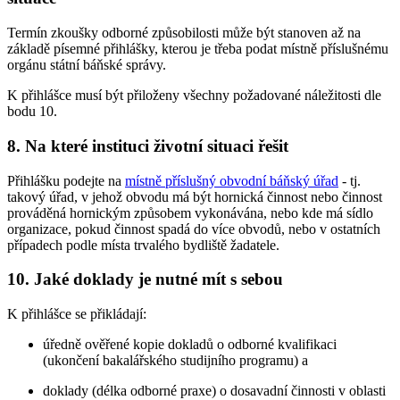
Termín zkoušky odborné způsobilosti může být stanoven až na
základě písemné přihlášky, kterou je třeba podat místně příslušnému
orgánu státní báňské správy.
K přihlášce musí být přiloženy všechny požadované náležitosti dle
bodu 10.
8. Na které instituci životní situaci řešit
Přihlášku podejte na
místně příslušný obvodní báňský úřad
- tj.
takový úřad, v jehož obvodu má být hornická činnost nebo činnost
prováděná hornickým způsobem vykonávána, nebo kde má sídlo
organizace, pokud činnost spadá do více obvodů, nebo v ostatních
případech podle místa trvalého bydliště žadatele.
10. Jaké doklady je nutné mít s sebou
K přihlášce se přikládají:
úředně ověřené kopie dokladů o odborné kvalifikaci
(ukončení bakalářského studijního programu) a
doklady (délka odborné praxe) o dosavadní činnosti v oblasti