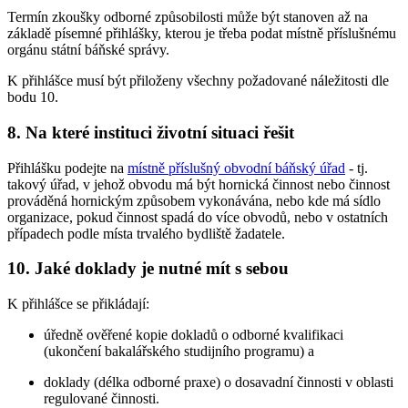
Termín zkoušky odborné způsobilosti může být stanoven až na
základě písemné přihlášky, kterou je třeba podat místně příslušnému
orgánu státní báňské správy.
K přihlášce musí být přiloženy všechny požadované náležitosti dle
bodu 10.
8. Na které instituci životní situaci řešit
Přihlášku podejte na
místně příslušný obvodní báňský úřad
- tj.
takový úřad, v jehož obvodu má být hornická činnost nebo činnost
prováděná hornickým způsobem vykonávána, nebo kde má sídlo
organizace, pokud činnost spadá do více obvodů, nebo v ostatních
případech podle místa trvalého bydliště žadatele.
10. Jaké doklady je nutné mít s sebou
K přihlášce se přikládají:
úředně ověřené kopie dokladů o odborné kvalifikaci
(ukončení bakalářského studijního programu) a
doklady (délka odborné praxe) o dosavadní činnosti v oblasti
regulované činnosti.