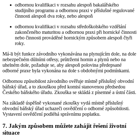
odbornou kvalifikaci v rozsahu alespoň bakalářského
studijního programu a odbornou praxi v příslušné regulované
činnosti alespoň dva roky, nebo alespoň
odbornou kvalifikaci v rozsahu středoškolského vzdělání
zakončeného maturitou a odbornou praxi při hornické činnosti
nebo činnosti prováděné hornickým způsobem alespoň čtyři
roky.
Má-li být funkce závodního vykonávána na plynujícím dole, na dole
nebezpečném důlními otřesy, průtržemi hornin a plynů nebo na
uhelném dole, požaduje se, aby alespoň polovina předepsané
odborné praxe byla vykonána na dole s obdobnými podmínkami.
Odbornou způsobilost závodního ověřuje místně příslušný obvodní
báňský úřad, a to zkouškou před komisí stanovenou předsedou
Českého báňského úřadu. Zkouška se skládá z písemné a ústní části.
Na základě úspěšně vykonané zkoušky vydá místně příslušný
obvodní báňský úřad uchazeči osvědčení o odborné způsobilosti.
Vystavení osvědčení podléhá správnímu poplatku.
7. Jakým způsobem můžete zahájit řešení životní
situace