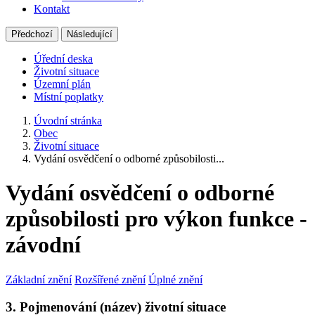
Kontakt
Předchozí
Následující
Úřední deska
Životní situace
Územní plán
Místní poplatky
Úvodní stránka
Obec
Životní situace
Vydání osvědčení o odborné způsobilosti...
Vydání osvědčení o odborné
způsobilosti pro výkon funkce -
závodní
Základní znění
Rozšířené znění
Úplné znění
3. Pojmenování (název) životní situace