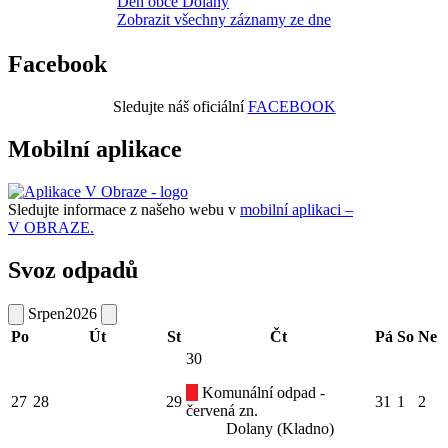
Den obce Dolany
Zobrazit všechny záznamy ze dne
Facebook
Sledujte náš oficiální
FACEBOOK
Mobilní aplikace
Sledujte informace z našeho webu v
mobilní aplikaci –
V OBRAZE.
Svoz odpadů
Srpen
2026
Po
Út
St
Čt
Pá
So
Ne
30
Komunální odpad -
27
28
29
31
1
2
červená zn.
Dolany (Kladno)