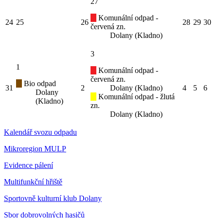
27
Komunální odpad -
24
25
26
28
29
30
červená zn.
Dolany (Kladno)
3
1
Komunální odpad -
červená zn.
Bio odpad
31
2
Dolany (Kladno)
4
5
6
Dolany
Komunální odpad - žlutá
(Kladno)
zn.
Dolany (Kladno)
Kalendář svozu odpadu
Mikroregion MULP
Evidence pálení
Multifunkční hřiště
Sportovně kulturní klub Dolany
Sbor dobrovolných hasičů