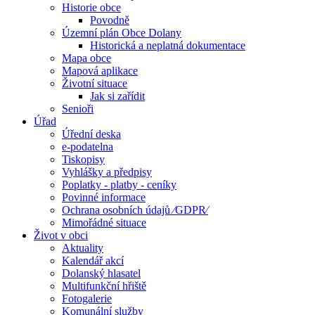
Historie obce
Povodně
Územní plán Obce Dolany
Historická a neplatná dokumentace
Mapa obce
Mapová aplikace
Životní situace
Jak si zařídit
Senioři
Úřad
Úřední deska
e-podatelna
Tiskopisy
Vyhlášky a předpisy
Poplatky - platby - ceníky
Povinné informace
Ochrana osobních údajů ⁄GDPR⁄
Mimořádné situace
Život v obci
Aktuality
Kalendář akcí
Dolanský hlasatel
Multifunkční hřiště
Fotogalerie
Komunální služby