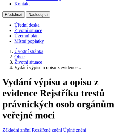
Kontakt
Předchozí
Následující
Úřední deska
Životní situace
Územní plán
Místní poplatky
Úvodní stránka
Obec
Životní situace
Vydání výpisu a opisu z evidence...
Vydání výpisu a opisu z
evidence Rejstříku trestů
právnických osob orgánům
veřejné moci
Základní znění
Rozšířené znění
Úplné znění