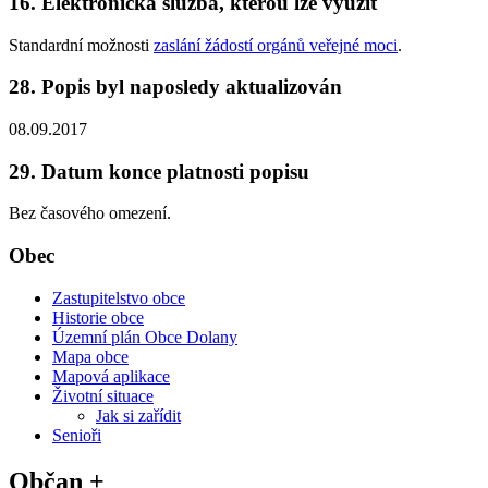
16. Elektronická služba, kterou lze využít
Standardní možnosti
zaslání žádostí orgánů veřejné moci
.
28. Popis byl naposledy aktualizován
08.09.2017
29. Datum konce platnosti popisu
Bez časového omezení.
Obec
Zastupitelstvo obce
Historie obce
Územní plán Obce Dolany
Mapa obce
Mapová aplikace
Životní situace
Jak si zařídit
Senioři
Občan +