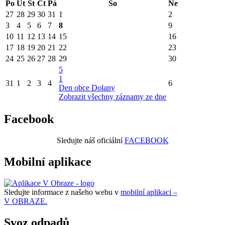
Po
Út
St
Čt
Pá
So
Ne
27
28
29
30
31
1
2
3
4
5
6
7
8
9
10
11
12
13
14
15
16
17
18
19
20
21
22
23
24
25
26
27
28
29
30
5
1
31
1
2
3
4
6
Den obce Dolany
Zobrazit všechny záznamy ze dne
Facebook
Sledujte náš oficiální
FACEBOOK
Mobilní aplikace
Sledujte informace z našeho webu v
mobilní aplikaci –
V OBRAZE.
Svoz odpadů