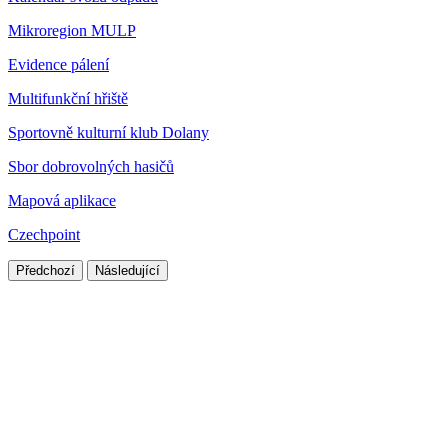
Mikroregion MULP
Evidence pálení
Multifunkční hřiště
Sportovně kulturní klub Dolany
Sbor dobrovolných hasičů
Mapová aplikace
Czechpoint
Předchozí
Následující