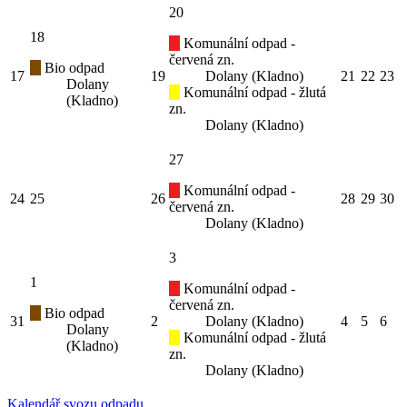
20
18
Komunální odpad -
červená zn.
Bio odpad
17
19
Dolany (Kladno)
21
22
23
Dolany
Komunální odpad - žlutá
(Kladno)
zn.
Dolany (Kladno)
27
Komunální odpad -
24
25
26
28
29
30
červená zn.
Dolany (Kladno)
3
1
Komunální odpad -
červená zn.
Bio odpad
31
2
Dolany (Kladno)
4
5
6
Dolany
Komunální odpad - žlutá
(Kladno)
zn.
Dolany (Kladno)
Kalendář svozu odpadu