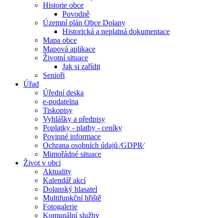
Historie obce
Povodně
Územní plán Obce Dolany
Historická a neplatná dokumentace
Mapa obce
Mapová aplikace
Životní situace
Jak si zařídit
Senioři
Úřad
Úřední deska
e-podatelna
Tiskopisy
Vyhlášky a předpisy
Poplatky - platby - ceníky
Povinné informace
Ochrana osobních údajů ⁄GDPR⁄
Mimořádné situace
Život v obci
Aktuality
Kalendář akcí
Dolanský hlasatel
Multifunkční hřiště
Fotogalerie
Komunální služby