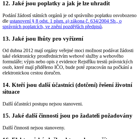
12. Jaké jsou poplatky a jak je lze uhradit
Podání žádostí státních orgánů je od správního poplatku osvobozeno
dle
ustanovení § 8 odst. 1 písm. a) zákona č. 634/2004 Sb., o
správních poplatcích, ve znění pozdějších předpisů
.
13. Jaké jsou lhůty pro vyřízení
Od dubna 2012 mají orgány veřejné moci možnost podávat žádosti
také elektronicky prostřednictvím webové služby a webového
formuláře; výpis nebo opis z evidence Rejstříku trestů právnických
osob, které mají přiděleno IČO, bude poté zpracován na počkání a
elektronickou cestou doručen.
14. Kteří jsou další účastníci (dotčení) řešení životní
situace
Další účastníci postupu nejsou stanoveni.
15. Jaké další činnosti jsou po žadateli požadovány
Další činnosti nejsou stanoveny.