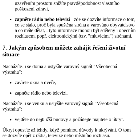
uzavřením prostoru snížíte pravděpodobnost vlastního
poškození zdraví,
zapněte rádio nebo televizi
- zde se dozvíte informace o tom,
co se stalo, proč byla spuštěna siréna a varováno obyvatelstvo
a co máte dělat, - tyto informace mohou být sděleny i obecním
rozhlasem, popř. elektronickými (tzv. "mluvícími") sirénami.
7. Jakým způsobem můžete zahájit řešení životní
situace
Nacházíte-li se doma a uslyšíte varovný signál "Všeobecná
výstraha":
zavřete okna a dveře,
zapněte rádio nebo televizi.
Nacházíte-li se venku a uslyšíte varovný signál "Všeobecná
výstraha":
vejděte do nejbližší budovy a požádejte majitele o úkryt.
Úkryt opusťte až tehdy, když pominou důvody k ukrývání. O tom
se dozvíte opět z rádia, televize nebo místního rozhlasu.