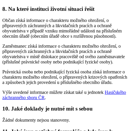
8. Na které instituci životní situaci řešit
Občan získá informace o charakteru možného ohrožení, o
připravených záchranných a likvidačních pracích a ochraně
obyvatelstva v případě vzniku mimořádné události na příslušném
obecním úřadě (obecním úřadě obce s rozšířenou působností).
Zaměstnanec získá informace o charakteru možného ohrožení, o
připravených záchranných a likvidačních pracích a ochraně
obyvatelstva v místě dislokace pracoviště od svého zaměstnavatele
(příslušné právnické osoby nebo podnikající fyzické osoby).
Právnická osoba nebo podnikající fyzická osoba získá informace o
charakteru možného ohrožení, o připravených krizových opatřeních
a způsobech jejich provedení u příslušného obecního úřadu.
Výše uvedené informace můžete získat také u jednotek
Hasičského
záchranného sboru ČR
.
10. Jaké doklady je nutné mít s sebou
Žádné dokumenty nejsou stanoveny.