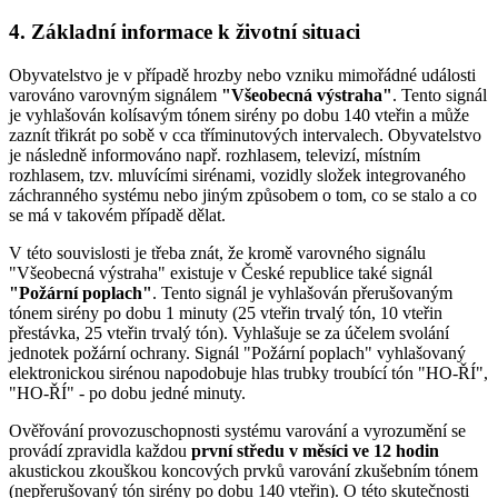
4. Základní informace k životní situaci
Obyvatelstvo je v případě hrozby nebo vzniku mimořádné události
varováno varovným signálem
"Všeobecná výstraha"
. Tento signál
je vyhlašován kolísavým tónem sirény po dobu 140 vteřin a může
zaznít třikrát po sobě v cca tříminutových intervalech. Obyvatelstvo
je následně informováno např. rozhlasem, televizí, místním
rozhlasem, tzv. mluvícími sirénami, vozidly složek integrovaného
záchranného systému nebo jiným způsobem o tom, co se stalo a co
se má v takovém případě dělat.
V této souvislosti je třeba znát, že kromě varovného signálu
"Všeobecná výstraha" existuje v České republice také signál
"Požární poplach"
. Tento signál je vyhlašován přerušovaným
tónem sirény po dobu 1 minuty (25 vteřin trvalý tón, 10 vteřin
přestávka, 25 vteřin trvalý tón). Vyhlašuje se za účelem svolání
jednotek požární ochrany. Signál "Požární poplach" vyhlašovaný
elektronickou sirénou napodobuje hlas trubky troubící tón "HO-ŘÍ",
"HO-ŘÍ" - po dobu jedné minuty.
Ověřování provozuschopnosti systému varování a vyrozumění se
provádí zpravidla každou
první středu v měsíci ve 12 hodin
akustickou zkouškou koncových prvků varování zkušebním tónem
(nepřerušovaný tón sirény po dobu 140 vteřin). O této skutečnosti