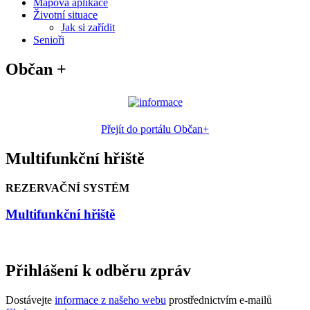
Mapová aplikace
Životní situace
Jak si zařídit
Senioři
Občan +
Přejít do portálu Občan+
Multifunkční hřiště
REZERVAČNÍ SYSTÉM
Multifunkční hřiště
Přihlášení k odběru zpráv
Dostávejte
informace z našeho webu
prostřednictvím e-mailů