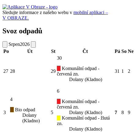
Sledujte informace z našeho webu v
mobilní aplikaci –
V OBRAZE.
Svoz odpadů
Srpen
2026
Po
Út
St
Čt
Pá
So
Ne
30
Komunální odpad -
27
28
29
31
1
2
červená zn.
Dolany (Kladno)
6
4
Komunální odpad -
červená zn.
Bio odpad
3
5
Dolany (Kladno)
7
8
9
Dolany
Komunální odpad - žlutá
(Kladno)
zn.
Dolany (Kladno)