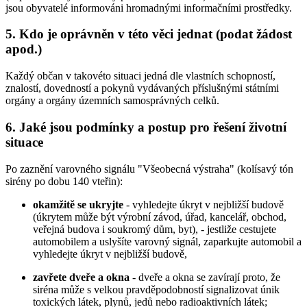
jsou obyvatelé informováni hromadnými informačními prostředky.
5. Kdo je oprávněn v této věci jednat (podat žádost
apod.)
Každý občan v takovéto situaci jedná dle vlastních schopností,
znalostí, dovedností a pokynů vydávaných příslušnými státními
orgány a orgány územních samosprávných celků.
6. Jaké jsou podmínky a postup pro řešení životní
situace
Po zaznění varovného signálu "Všeobecná výstraha" (kolísavý tón
sirény po dobu 140 vteřin):
okamžitě se ukryjte
- vyhledejte úkryt v nejbližší budově
(úkrytem může být výrobní závod, úřad, kancelář, obchod,
veřejná budova i soukromý dům, byt), - jestliže cestujete
automobilem a uslyšíte varovný signál, zaparkujte automobil a
vyhledejte úkryt v nejbližší budově,
zavřete dveře a okna
- dveře a okna se zavírají proto, že
siréna může s velkou pravděpodobností signalizovat únik
toxických látek, plynů, jedů nebo radioaktivních látek;