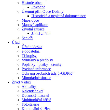
Historie obce
Povodně
Územní plán Obce Dolany
Historická a neplatná dokumentace
Mapa obce
Mapová aplikace
Životní situace
Jak si zařídit
Senioři
Úřad
Úřední deska
e-podatelna
Tiskopisy
Vyhlášky a předpisy
Poplatky - platby - ceníky
Povinné informace
Ochrana osobních údajů ⁄GDPR⁄
Mimořádné situace
Život v obci
Aktuality
Kalendář akcí
Dolanský hlasatel
Multifunkční hřiště
Fotogalerie
Komunální služby