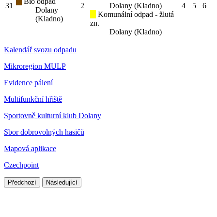
Bio odpad
31
2
Dolany (Kladno)
4
5
6
Dolany
Komunální odpad - žlutá
(Kladno)
zn.
Dolany (Kladno)
Kalendář svozu odpadu
Mikroregion MULP
Evidence pálení
Multifunkční hřiště
Sportovně kulturní klub Dolany
Sbor dobrovolných hasičů
Mapová aplikace
Czechpoint
Předchozí
Následující