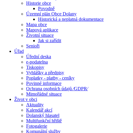
Historie obce
Povodně
Územní plán Obce Dolany
Historická a neplatná dokumentace
Mapa obce
Mapová aplikace
Životní situace
Jak si zařídit
Senioři
Úřad
Úřední deska
e-podatelna
Tiskopisy
Vyhlášky a předpisy
Poplatky - platby - ceníky
Povinné informace
Ochrana osobních údajů ⁄GDPR⁄
Mimořádné situace
Život v obci
Aktuality
Kalendář akcí
Dolanský hlasatel
Multifunkční hřiště
Fotogalerie
Komunální služby