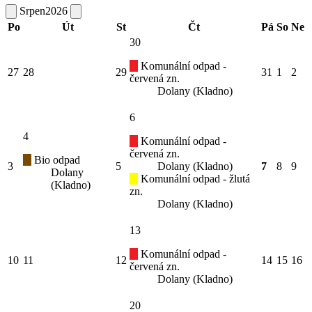
Srpen
2026
Po
Út
St
Čt
Pá
So
Ne
30
Komunální odpad -
27
28
29
31
1
2
červená zn.
Dolany (Kladno)
6
4
Komunální odpad -
červená zn.
Bio odpad
3
5
Dolany (Kladno)
7
8
9
Dolany
Komunální odpad - žlutá
(Kladno)
zn.
Dolany (Kladno)
13
Komunální odpad -
10
11
12
14
15
16
červená zn.
Dolany (Kladno)
20