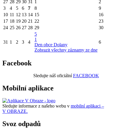
27
28
29
30
31
1
2
3
4
5
6
7
8
9
10
11
12
13
14
15
16
17
18
19
20
21
22
23
24
25
26
27
28
29
30
5
1
31
1
2
3
4
6
Den obce Dolany
Zobrazit všechny záznamy ze dne
Facebook
Sledujte náš oficiální
FACEBOOK
Mobilní aplikace
Sledujte informace z našeho webu v
mobilní aplikaci –
V OBRAZE.
Svoz odpadů