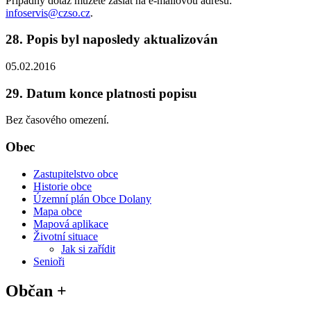
Případný dotaz můžete zaslat na e-mailovou adresu:
infoservis@czso.cz
.
28. Popis byl naposledy aktualizován
05.02.2016
29. Datum konce platnosti popisu
Bez časového omezení.
Obec
Zastupitelstvo obce
Historie obce
Územní plán Obce Dolany
Mapa obce
Mapová aplikace
Životní situace
Jak si zařídit
Senioři
Občan +