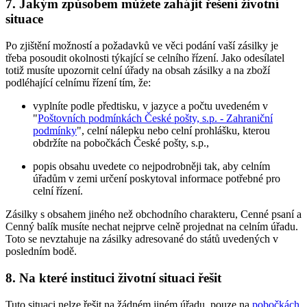
7. Jakým způsobem můžete zahájit řešení životní
situace
Po zjištění možností a požadavků ve věci podání vaší zásilky je
třeba posoudit okolnosti týkající se celního řízení. Jako odesílatel
totiž musíte upozornit celní úřady na obsah zásilky a na zboží
podléhající celnímu řízení tím, že:
vyplníte podle předtisku, v jazyce a počtu uvedeném v
"
Poštovních podmínkách České pošty, s.p. - Zahraniční
podmínky
", celní nálepku nebo celní prohlášku, kterou
obdržíte na pobočkách České pošty, s.p.,
popis obsahu uvedete co nejpodrobněji tak, aby celním
úřadům v zemi určení poskytoval informace potřebné pro
celní řízení.
Zásilky s obsahem jiného než obchodního charakteru, Cenné psaní a
Cenný balík musíte nechat nejprve celně projednat na celním úřadu.
Toto se nevztahuje na zásilky adresované do států uvedených v
posledním bodě.
8. Na které instituci životní situaci řešit
Tuto situaci nelze řešit na žádném jiném úřadu, pouze na
pobočkách