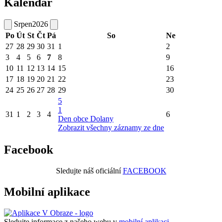
Kalendář
Srpen
2026
Po
Út
St
Čt
Pá
So
Ne
27
28
29
30
31
1
2
3
4
5
6
7
8
9
10
11
12
13
14
15
16
17
18
19
20
21
22
23
24
25
26
27
28
29
30
5
1
31
1
2
3
4
6
Den obce Dolany
Zobrazit všechny záznamy ze dne
Facebook
Sledujte náš oficiální
FACEBOOK
Mobilní aplikace
Sledujte informace z našeho webu v
mobilní aplikaci –