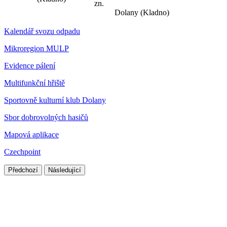
zn.
Dolany (Kladno)
Kalendář svozu odpadu
Mikroregion MULP
Evidence pálení
Multifunkční hřiště
Sportovně kulturní klub Dolany
Sbor dobrovolných hasičů
Mapová aplikace
Czechpoint
Předchozí
Následující