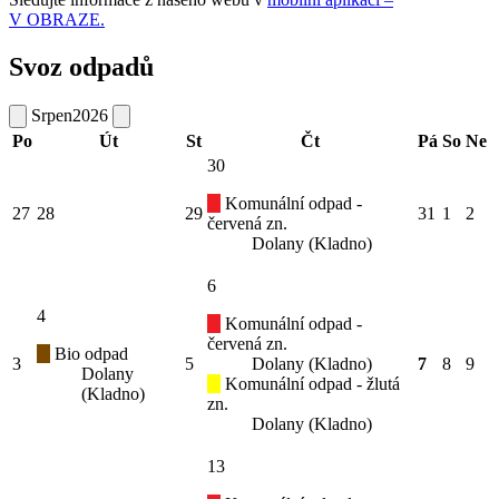
V OBRAZE.
Svoz odpadů
Srpen
2026
Po
Út
St
Čt
Pá
So
Ne
30
Komunální odpad -
27
28
29
31
1
2
červená zn.
Dolany (Kladno)
6
4
Komunální odpad -
červená zn.
Bio odpad
3
5
Dolany (Kladno)
7
8
9
Dolany
Komunální odpad - žlutá
(Kladno)
zn.
Dolany (Kladno)
13