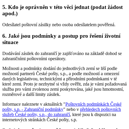
5. Kdo je oprávněn v této věci jednat (podat žádost
apod.)
Odesílatel poštovní zásilky nebo osoba odesílatelem pověřená.
6. Jaké jsou podmínky a postup pro řešení životní
situace
Dodávání zásilek do zahraničí je zajišťováno na základě dohod se
zahraničními poštovními operátory.
Možnosti a podmínky dodání do jednotlivých zemí se liší podle
možností partnerů České pošty, s.p., a podle možností a omezení
daných legislativou, technickými a přírodními podmínkami v té
které zemi. Proto je nezbytné si vždy ověřit, zda je vámi požadovaná
služba pro vámi zvolenou zemi poskytována, jaké jsou hmotnostní,
rozměrové a další limity zásilek.
Informace naleznete v aktuálních "
Poštovních podmínkách České
pošty, s.p. - Zahraniční podmínky
" nebo v
přehledech poštovních
služeb České pošty, s.p., do zahraničí
, které jsou k dispozici na
internetových stránkách České pošty, s.p.