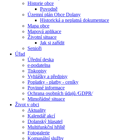
Historie obce
Povodně
Územní plán Obce Dolany
Historická a neplatná dokumentace
Mapa obce
Mapová aplikace
Životní situace
Jak si zařídit
Senioři
Úřad
Úřední deska
e-podatelna
Tiskopisy
Vyhlášky a předpisy
Poplatky - platby - ceníky
Povinné informace
Ochrana osobních údajů ⁄GDPR⁄
Mimořádné situace
Život v obci
Aktuality
Kalendář akcí
Dolanský hlasatel
Multifunkční hřiště
Fotogalerie
Komunální služby