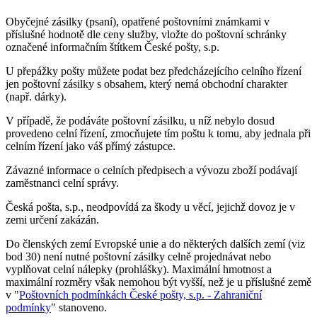
Obyčejné zásilky (psaní), opatřené poštovními známkami v
příslušné hodnotě dle ceny služby, vložte do poštovní schránky
označené informačním štítkem České pošty, s.p.
U přepážky pošty můžete podat bez předcházejícího celního řízení
jen poštovní zásilky s obsahem, který nemá obchodní charakter
(např. dárky).
V případě, že podáváte poštovní zásilku, u níž nebylo dosud
provedeno celní řízení, zmocňujete tím poštu k tomu, aby jednala při
celním řízení jako váš přímý zástupce.
Závazné informace o celních předpisech a vývozu zboží podávají
zaměstnanci celní správy.
Česká pošta, s.p., neodpovídá za škody u věcí, jejichž dovoz je v
zemi určení zakázán.
Do členských zemí Evropské unie a do některých dalších zemí (viz
bod 30) není nutné poštovní zásilky celně projednávat nebo
vyplňovat celní nálepky (prohlášky). Maximální hmotnost a
maximální rozměry však nemohou být vyšší, než je u příslušné země
v "
Poštovních podmínkách České pošty, s.p. - Zahraniční
podmínky
" stanoveno.