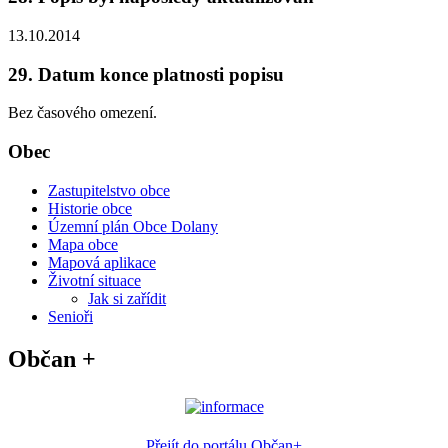
13.10.2014
29. Datum konce platnosti popisu
Bez časového omezení.
Obec
Zastupitelstvo obce
Historie obce
Územní plán Obce Dolany
Mapa obce
Mapová aplikace
Životní situace
Jak si zařídit
Senioři
Občan +
Přejít do portálu Občan+