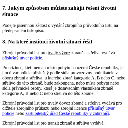
7. Jakým způsobem můžete zahájit řešení životní
situace
Podejte písemnou žádost o vydání zbrojního průvodního listu na
předepsaném tiskopisu.
8. Na které instituci životní situaci řešit
Zbrojní průvodní list pro
trvalý vývoz
zbraně a střeliva vydává
příslušný útvar policie
.
Pro cizince, kteří nemají místo pobytu na území České republiky, je
jím útvar policie příslušný podle sídla provozovny podnikatele v
oboru zbraní a střeliva, u kterého zbraň kategorie A, B nebo C, nebo
střelivo do této zbraně, bude zakoupena, nebo místa pobytu nebo
sídla právnické osoby, která je dosavadním vlastníkem zbraně
kategorie A, B nebo C nebo střeliva do této zbraně.
Zbrojní průvodní list pro
trvalý dovoz
zbraně a střeliva vydává pro
držitele zbrojního průkazu nebo zbrojní licence
příslušný útvar
policie
nebo
zastupitelský úřad České republiky v zahraničí
.
Zbrojní průvodní list pro
tranzit
zbraně a střeliva vydává: