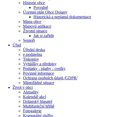
Historie obce
Povodně
Územní plán Obce Dolany
Historická a neplatná dokumentace
Mapa obce
Mapová aplikace
Životní situace
Jak si zařídit
Senioři
Úřad
Úřední deska
e-podatelna
Tiskopisy
Vyhlášky a předpisy
Poplatky - platby - ceníky
Povinné informace
Ochrana osobních údajů ⁄GDPR⁄
Mimořádné situace
Život v obci
Aktuality
Kalendář akcí
Dolanský hlasatel
Multifunkční hřiště
Fotogalerie
Komunální služby