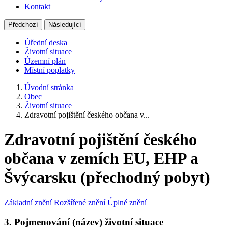
Kontakt
Předchozí
Následující
Úřední deska
Životní situace
Územní plán
Místní poplatky
Úvodní stránka
Obec
Životní situace
Zdravotní pojištění českého občana v...
Zdravotní pojištění českého
občana v zemích EU, EHP a
Švýcarsku (přechodný pobyt)
Základní znění
Rozšířené znění
Úplné znění
3. Pojmenování (název) životní situace