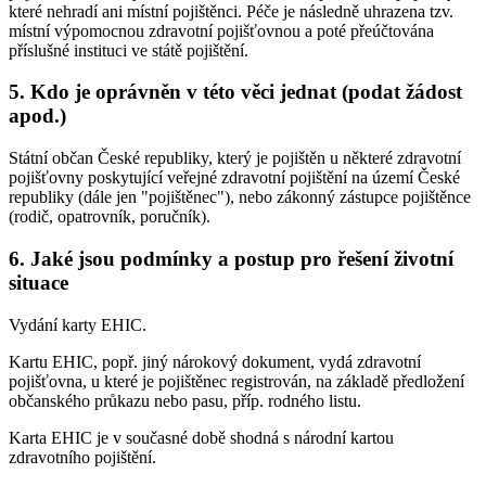
které nehradí ani místní pojištěnci. Péče je následně uhrazena tzv.
místní výpomocnou zdravotní pojišťovnou a poté přeúčtována
příslušné instituci ve státě pojištění.
5. Kdo je oprávněn v této věci jednat (podat žádost
apod.)
Státní občan České republiky, který je pojištěn u některé zdravotní
pojišťovny poskytující veřejné zdravotní pojištění na území České
republiky (dále jen "pojištěnec"), nebo zákonný zástupce pojištěnce
(rodič, opatrovník, poručník).
6. Jaké jsou podmínky a postup pro řešení životní
situace
Vydání karty EHIC.
Kartu EHIC, popř. jiný nárokový dokument, vydá zdravotní
pojišťovna, u které je pojištěnec registrován, na základě předložení
občanského průkazu nebo pasu, příp. rodného listu.
Karta EHIC je v současné době shodná s národní kartou
zdravotního pojištění.