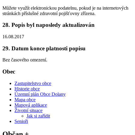
Můžete využít elektronickou podatelnu, pokud je na internetových
stránkách příslušné zdravotní pojišťovny zřízena.
28. Popis byl naposledy aktualizován
16.08.2017
29. Datum konce platnosti popisu
Bez časového omezení.
Obec
Zastupitelstvo obce
Historie obce
Územní plán Obce Dolany
Mapa obce
Mapová aplikace
Životní situace
Jak si zařídit
Senioři
Občan +