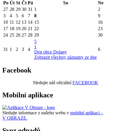
Po
Út
St
Čt
Pá
So
Ne
27
28
29
30
31
1
2
3
4
5
6
7
8
9
10
11
12
13
14
15
16
17
18
19
20
21
22
23
24
25
26
27
28
29
30
5
1
31
1
2
3
4
6
Den obce Dolany
Zobrazit všechny záznamy ze dne
Facebook
Sledujte náš oficiální
FACEBOOK
Mobilní aplikace
Sledujte informace z našeho webu v
mobilní aplikaci –
V OBRAZE.
Svoz odpadů