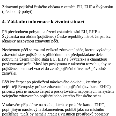
Zdravotní pojištění českého občana v zemích EU, EHP a Švýcarsku
(přechodný pobyt)
4. Základní informace k životní situaci
Při přechodném pobytu na území ostatních států EU, EHP a
Švýcarska má občan (pojištěnec) České republiky nárok čerpat tzv.
lékařsky nezbytnou zdravotní péči.
Nezbytnou péčí se rozumí veškerá zdravotní péče, kterou vyžaduje
zdravotní stav pojištěnce s přihlédnutím k předpokládané délce
pobytu na území jiného státu EU, EHP a Švýcarska a charakteru
poskytované péče. Musí být poskytnuta v takovém rozsahu, aby se
pojištěnec nemusel vracet do země pojištění dříve, než původně
zamýšlel.
Péči lze čerpat po předložení nárokového dokladu, kterým je
nejčastěji Evropský průkaz zdravotního pojištění (tzv. karta EHIC),
přičemž péči je možno čerpat u poskytovatelů napojených na systém
veřejného zdravotního pojištění toho kterého členského státu.
V takovém případě se na osobu, která se prokáže kartou EHIC,
popř. jiným nárokovým dokumentem, pohlíží jako na místního
pojištěnce, tudíž by neměla hradit z vlastních prostředků poplatky,