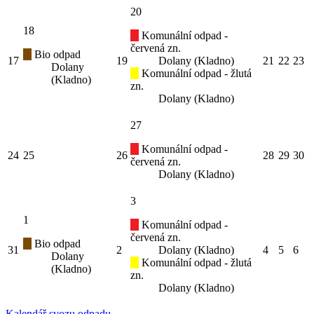
20
18
Komunální odpad -
červená zn.
Bio odpad
17
19
Dolany (Kladno)
21
22
23
Dolany
Komunální odpad - žlutá
(Kladno)
zn.
Dolany (Kladno)
27
Komunální odpad -
24
25
26
28
29
30
červená zn.
Dolany (Kladno)
3
1
Komunální odpad -
červená zn.
Bio odpad
31
2
Dolany (Kladno)
4
5
6
Dolany
Komunální odpad - žlutá
(Kladno)
zn.
Dolany (Kladno)
Kalendář svozu odpadu