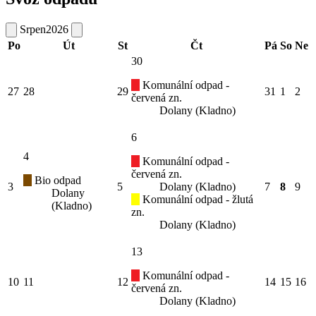
Srpen
2026
Po
Út
St
Čt
Pá
So
Ne
30
Komunální odpad -
27
28
29
31
1
2
červená zn.
Dolany (Kladno)
6
4
Komunální odpad -
červená zn.
Bio odpad
3
5
Dolany (Kladno)
7
8
9
Dolany
Komunální odpad - žlutá
(Kladno)
zn.
Dolany (Kladno)
13
Komunální odpad -
10
11
12
14
15
16
červená zn.
Dolany (Kladno)