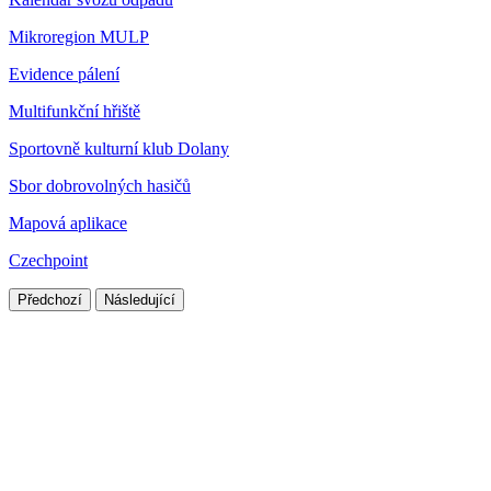
Mikroregion MULP
Evidence pálení
Multifunkční hřiště
Sportovně kulturní klub Dolany
Sbor dobrovolných hasičů
Mapová aplikace
Czechpoint
Předchozí
Následující