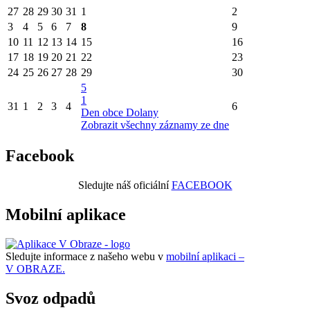
27
28
29
30
31
1
2
3
4
5
6
7
8
9
10
11
12
13
14
15
16
17
18
19
20
21
22
23
24
25
26
27
28
29
30
5
1
31
1
2
3
4
6
Den obce Dolany
Zobrazit všechny záznamy ze dne
Facebook
Sledujte náš oficiální
FACEBOOK
Mobilní aplikace
Sledujte informace z našeho webu v
mobilní aplikaci –
V OBRAZE.
Svoz odpadů