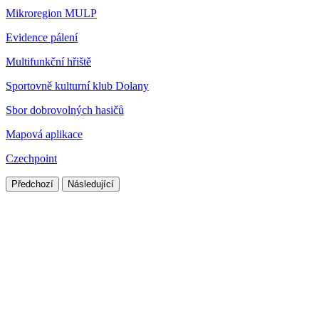
Mikroregion MULP
Evidence pálení
Multifunkční hřiště
Sportovně kulturní klub Dolany
Sbor dobrovolných hasičů
Mapová aplikace
Czechpoint
Předchozí
Následující