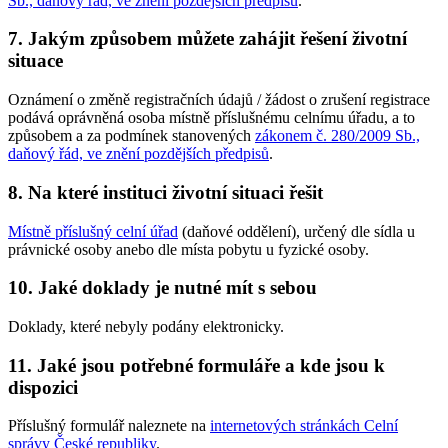
Sb., daňový řád, ve znění pozdějších předpisů
.
7. Jakým způsobem můžete zahájit řešení životní
situace
Oznámení o změně registračních údajů / žádost o zrušení registrace
podává oprávněná osoba místně příslušnému celnímu úřadu, a to
způsobem a za podmínek stanovených
zákonem č. 280/2009 Sb.,
daňový řád, ve znění pozdějších předpisů
.
8. Na které instituci životní situaci řešit
Místně příslušný celní úřad
(daňové oddělení), určený dle sídla u
právnické osoby anebo dle místa pobytu u fyzické osoby.
10. Jaké doklady je nutné mít s sebou
Doklady, které nebyly podány elektronicky.
11. Jaké jsou potřebné formuláře a kde jsou k
dispozici
Příslušný formulář naleznete na
internetových stránkách Celní
správy České republiky
.