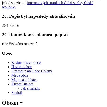
je k dispozici na
internetových stránkách Celní správy České
republiky
.
28. Popis byl naposledy aktualizován
20.10.2016
29. Datum konce platnosti popisu
Bez časového omezení.
Obec
Zastupitelstvo obce
Historie obce
Územní plán Obce Dolany
Mapa obce
Mapová aplikace
Životní situace
Jak si zařídit
Senioři
Občan +