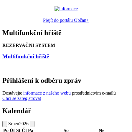
Přejít do portálu Občan+
Multifunkční hřiště
REZERVAČNÍ SYSTÉM
Multifunkční hřiště
Přihlášení k odběru zpráv
Dostávejte
informace z našeho webu
prostřednictvím e-mailů
Chci se zaregistrovat
Kalendář
Srpen
2026
Po
Út
St
Čt
Pá
So
Ne