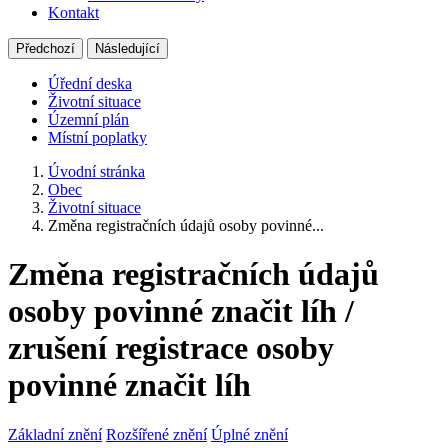
Kontakt
Předchozí
Následující
Úřední deska
Životní situace
Územní plán
Místní poplatky
Úvodní stránka
Obec
Životní situace
Změna registračních údajů osoby povinné...
Změna registračních údajů
osoby povinné značit líh /
zrušení registrace osoby
povinné značit líh
Základní znění
Rozšířené znění
Úplné znění