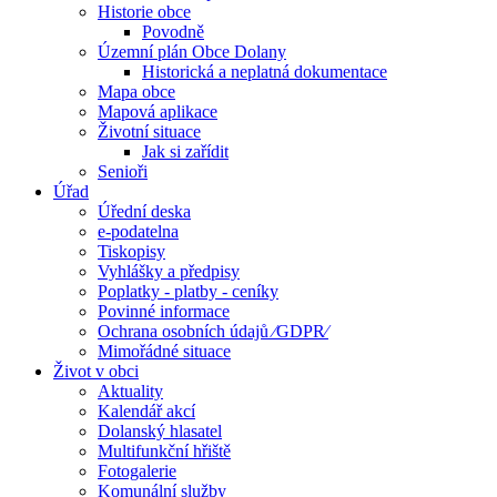
Historie obce
Povodně
Územní plán Obce Dolany
Historická a neplatná dokumentace
Mapa obce
Mapová aplikace
Životní situace
Jak si zařídit
Senioři
Úřad
Úřední deska
e-podatelna
Tiskopisy
Vyhlášky a předpisy
Poplatky - platby - ceníky
Povinné informace
Ochrana osobních údajů ⁄GDPR⁄
Mimořádné situace
Život v obci
Aktuality
Kalendář akcí
Dolanský hlasatel
Multifunkční hřiště
Fotogalerie
Komunální služby