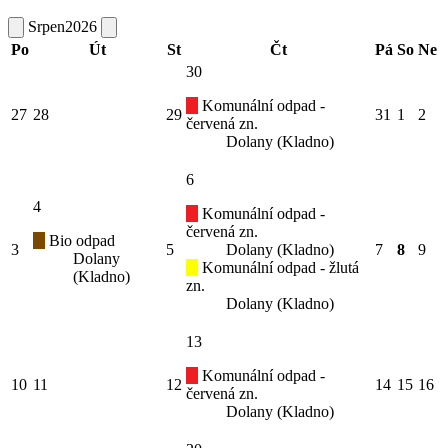
Srpen
2026
Po
Út
St
Čt
Pá
So
Ne
30
Komunální odpad -
27
28
29
31
1
2
červená zn.
Dolany (Kladno)
6
4
Komunální odpad -
červená zn.
Bio odpad
3
5
Dolany (Kladno)
7
8
9
Dolany
Komunální odpad - žlutá
(Kladno)
zn.
Dolany (Kladno)
13
Komunální odpad -
10
11
12
14
15
16
červená zn.
Dolany (Kladno)