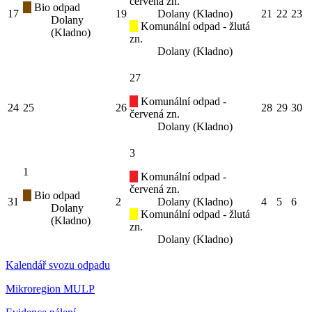
červená zn.
Bio odpad
17
19
Dolany (Kladno)
21
22
23
Dolany
Komunální odpad - žlutá
(Kladno)
zn.
Dolany (Kladno)
27
Komunální odpad -
24
25
26
28
29
30
červená zn.
Dolany (Kladno)
3
1
Komunální odpad -
červená zn.
Bio odpad
31
2
Dolany (Kladno)
4
5
6
Dolany
Komunální odpad - žlutá
(Kladno)
zn.
Dolany (Kladno)
Kalendář svozu odpadu
Mikroregion MULP