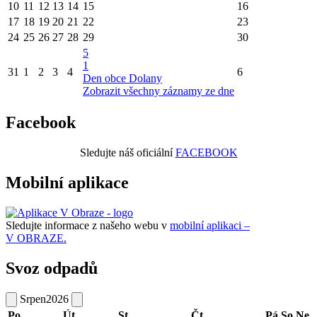
10
11
12
13
14
15
16
17
18
19
20
21
22
23
24
25
26
27
28
29
30
5
1
31
1
2
3
4
6
Den obce Dolany
Zobrazit všechny záznamy ze dne
Facebook
Sledujte náš oficiální
FACEBOOK
Mobilní aplikace
Sledujte informace z našeho webu v
mobilní aplikaci –
V OBRAZE.
Svoz odpadů
Srpen
2026
Po
Út
St
Čt
Pá
So
Ne