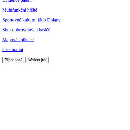
Evidence pálení
Multifunkční hřiště
Sportovně kulturní klub Dolany
Sbor dobrovolných hasičů
Mapová aplikace
Czechpoint
Předchozí
Následující