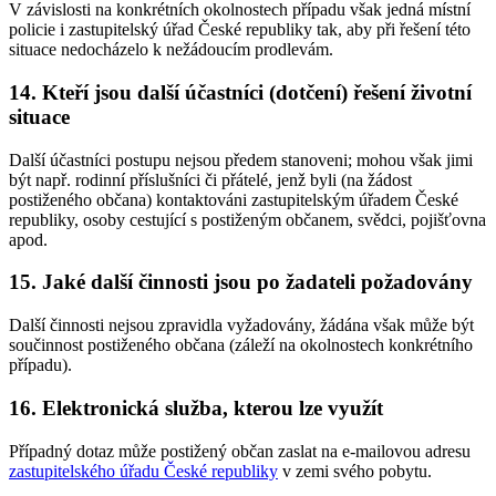
V závislosti na konkrétních okolnostech případu však jedná místní
policie i zastupitelský úřad České republiky tak, aby při řešení této
situace nedocházelo k nežádoucím prodlevám.
14. Kteří jsou další účastníci (dotčení) řešení životní
situace
Další účastníci postupu nejsou předem stanoveni; mohou však jimi
být např. rodinní příslušníci či přátelé, jenž byli (na žádost
postiženého občana) kontaktováni zastupitelským úřadem České
republiky, osoby cestující s postiženým občanem, svědci, pojišťovna
apod.
15. Jaké další činnosti jsou po žadateli požadovány
Další činnosti nejsou zpravidla vyžadovány, žádána však může být
součinnost postiženého občana (záleží na okolnostech konkrétního
případu).
16. Elektronická služba, kterou lze využít
Případný dotaz může postižený občan zaslat na e-mailovou adresu
zastupitelského úřadu České republiky
v zemi svého pobytu.