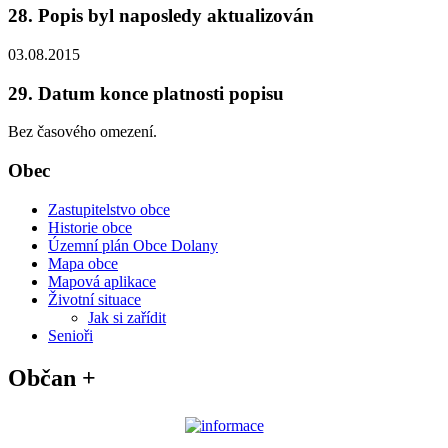
28. Popis byl naposledy aktualizován
03.08.2015
29. Datum konce platnosti popisu
Bez časového omezení.
Obec
Zastupitelstvo obce
Historie obce
Územní plán Obce Dolany
Mapa obce
Mapová aplikace
Životní situace
Jak si zařídit
Senioři
Občan +