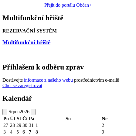
Přejít do portálu Občan+
Multifunkční hřiště
REZERVAČNÍ SYSTÉM
Multifunkční hřiště
Přihlášení k odběru zpráv
Dostávejte
informace z našeho webu
prostřednictvím e-mailů
Chci se zaregistrovat
Kalendář
Srpen
2026
Po
Út
St
Čt
Pá
So
Ne
27
28
29
30
31
1
2
3
4
5
6
7
8
9