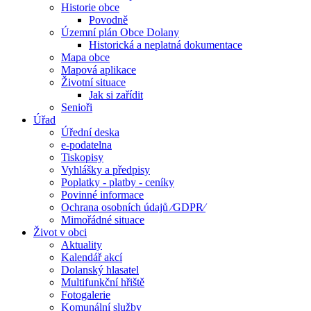
Historie obce
Povodně
Územní plán Obce Dolany
Historická a neplatná dokumentace
Mapa obce
Mapová aplikace
Životní situace
Jak si zařídit
Senioři
Úřad
Úřední deska
e-podatelna
Tiskopisy
Vyhlášky a předpisy
Poplatky - platby - ceníky
Povinné informace
Ochrana osobních údajů ⁄GDPR⁄
Mimořádné situace
Život v obci
Aktuality
Kalendář akcí
Dolanský hlasatel
Multifunkční hřiště
Fotogalerie
Komunální služby