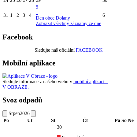
24
25
26
27
28
29
30
5
1
31
1
2
3
4
6
Den obce Dolany
Zobrazit všechny záznamy ze dne
Facebook
Sledujte náš oficiální
FACEBOOK
Mobilní aplikace
Sledujte informace z našeho webu v
mobilní aplikaci –
V OBRAZE.
Svoz odpadů
Srpen
2026
Po
Út
St
Čt
Pá
So
Ne
30