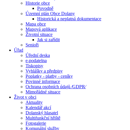
Historie obce
Povodně
Územní plán Obce Dolany
Historická a neplatná dokumentace
Mapa obce
Mapová aplikace
Životní situace
Jak si zařídit
Senioři
Úřad
Úřední deska
e-podatelna
Tiskopisy
Vyhlášky a předpisy
Poplatky - platby - ceníky
Povinné informace
Ochrana osobních údajů ⁄GDPR⁄
Mimořádné situace
Život v obci
Aktuality
Kalendář akcí
Dolanský hlasatel
Multifunkční hřiště
Fotogalerie
Komunální služby