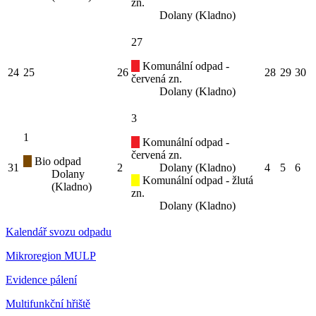
zn.
Dolany (Kladno)
27
Komunální odpad -
24
25
26
28
29
30
červená zn.
Dolany (Kladno)
3
1
Komunální odpad -
červená zn.
Bio odpad
31
2
Dolany (Kladno)
4
5
6
Dolany
Komunální odpad - žlutá
(Kladno)
zn.
Dolany (Kladno)
Kalendář svozu odpadu
Mikroregion MULP
Evidence pálení
Multifunkční hřiště