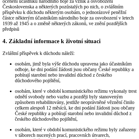
ocenění účastníků národního boje za vznik a osvobození
Československa a některých pozůstalých po nich, o zvláštním
příspěvku k důchodu některým osobám, o jednorázové peněžní
částce některým účastníkům národního boje za osvobození v letech
1939 až 1945 a o změně některých zákonů, ve znění pozdějších
předpisů
4. Základní informace k životní situaci
Zvláštní příspěvek k důchodu náleží:
osobám, jimž byla výše důchodu upravena jako účastníkům
odboje, ke dni podání žádosti jsou občany České republiky a
pobírají starobní nebo invalidní důchod z českého
důchodového pojištění,
osobám, které v období komunistického režimu vykonaly trest
odnětí svobody nebo vazbu a později byly stanoveným
způsobem rehabilitovány, jestliže neoprávněné věznění činilo
celkem alespoň 12 měsíců, ke dni podání žádosti jsou občany
České republiky a pobírají starobní nebo invalidní důchod z
českého důchodového pojištění,
osobám, které v období komunistického režimu byly zařazeny
v táborech nucených prací, pracovních útvarech,