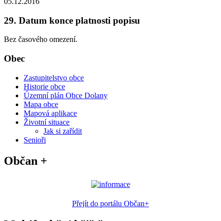
05.12.2016
29. Datum konce platnosti popisu
Bez časového omezení.
Obec
Zastupitelstvo obce
Historie obce
Územní plán Obce Dolany
Mapa obce
Mapová aplikace
Životní situace
Jak si zařídit
Senioři
Občan +
Přejít do portálu Občan+