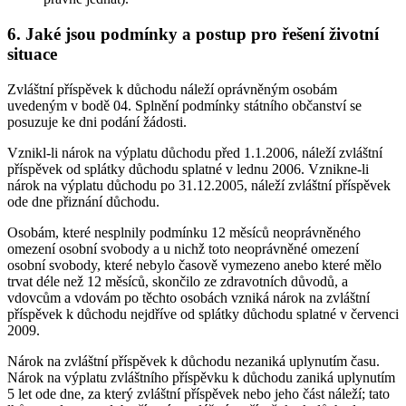
6. Jaké jsou podmínky a postup pro řešení životní
situace
Zvláštní příspěvek k důchodu náleží oprávněným osobám
uvedeným v bodě 04. Splnění podmínky státního občanství se
posuzuje ke dni podání žádosti.
Vznikl-li nárok na výplatu důchodu před 1.1.2006, náleží zvláštní
příspěvek od splátky důchodu splatné v lednu 2006. Vznikne-li
nárok na výplatu důchodu po 31.12.2005, náleží zvláštní příspěvek
ode dne přiznání důchodu.
Osobám, které nesplnily podmínku 12 měsíců neoprávněného
omezení osobní svobody a u nichž toto neoprávněné omezení
osobní svobody, které nebylo časově vymezeno anebo které mělo
trvat déle než 12 měsíců, skončilo ze zdravotních důvodů, a
vdovcům a vdovám po těchto osobách vzniká nárok na zvláštní
příspěvek k důchodu nejdříve od splátky důchodu splatné v červenci
2009.
Nárok na zvláštní příspěvek k důchodu nezaniká uplynutím času.
Nárok na výplatu zvláštního příspěvku k důchodu zaniká uplynutím
5 let ode dne, za který zvláštní příspěvek nebo jeho část náleží; tato