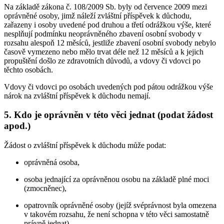
Na základě zákona č. 108/2009 Sb. byly od července 2009 mezi
oprávněné osoby, jimž náleží zvláštní příspěvek k důchodu,
zařazeny i osoby uvedené pod druhou a třetí odrážkou výše, které
nesplňují podmínku neoprávněného zbavení osobní svobody v
rozsahu alespoň 12 měsíců, jestliže zbavení osobní svobody nebylo
časově vymezeno nebo mělo trvat déle než 12 měsíců a k jejich
propuštění došlo ze zdravotních důvodů, a vdovy či vdovci po
těchto osobách.
Vdovy či vdovci po osobách uvedených pod pátou odrážkou výše
nárok na zvláštní příspěvek k důchodu nemají.
5. Kdo je oprávněn v této věci jednat (podat žádost
apod.)
Žádost o zvláštní příspěvek k důchodu může podat:
oprávněná osoba,
osoba jednající za oprávněnou osobu na základě plné moci
(zmocněnec),
opatrovník oprávněné osoby (jejíž svéprávnost byla omezena
v takovém rozsahu, že není schopna v této věci samostatně
právně jednat).