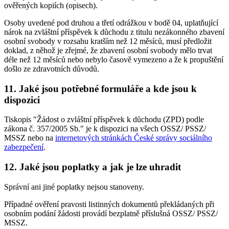
ověřených kopiích (opisech).
Osoby uvedené pod druhou a třetí odrážkou v bodě 04, uplatňující
nárok na zvláštní příspěvek k důchodu z titulu nezákonného zbavení
osobní svobody v rozsahu kratším než 12 měsíců, musí předložit
doklad, z něhož je zřejmé, že zbavení osobní svobody mělo trvat
déle než 12 měsíců nebo nebylo časově vymezeno a že k propuštění
došlo ze zdravotních důvodů.
11. Jaké jsou potřebné formuláře a kde jsou k
dispozici
Tiskopis "Žádost o zvláštní příspěvek k důchodu (ZPD) podle
zákona č. 357/2005 Sb." je k dispozici na všech OSSZ/ PSSZ/
MSSZ nebo na
internetových stránkách České správy sociálního
zabezpečení
.
12. Jaké jsou poplatky a jak je lze uhradit
Správní ani jiné poplatky nejsou stanoveny.
Případné ověření pravosti listinných dokumentů překládaných při
osobním podání žádosti provádí bezplatně příslušná OSSZ/ PSSZ/
MSSZ.