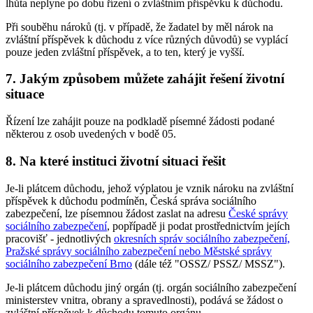
lhůta neplyne po dobu řízení o zvláštním příspěvku k důchodu.
Při souběhu nároků (tj. v případě, že žadatel by měl nárok na
zvláštní příspěvek k důchodu z více různých důvodů) se vyplácí
pouze jeden zvláštní příspěvek, a to ten, který je vyšší.
7. Jakým způsobem můžete zahájit řešení životní
situace
Řízení lze zahájit pouze na podkladě písemné žádosti podané
některou z osob uvedených v bodě 05.
8. Na které instituci životní situaci řešit
Je-li plátcem důchodu, jehož výplatou je vznik nároku na zvláštní
příspěvek k důchodu podmíněn, Česká správa sociálního
zabezpečení, lze písemnou žádost zaslat na adresu
České správy
sociálního zabezpečení
, popřípadě ji podat prostřednictvím jejích
pracovišť - jednotlivých
okresních správ sociálního zabezpečení,
Pražské správy sociálního zabezpečení nebo Městské správy
sociálního zabezpečení Brno
(dále též "OSSZ/ PSSZ/ MSSZ").
Je-li plátcem důchodu jiný orgán (tj. orgán sociálního zabezpečení
ministerstev vnitra, obrany a spravedlnosti), podává se žádost o
zvláštní příspěvek k důchodu tomuto orgánu.