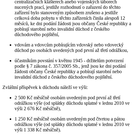
centralizačních klášterech anebo vojenských táborech
nucených prací, jestliže rozhodnutí o zařazení do těchto
zařízení bylo stanoveným způsobem zrušeno a jestliže
celková doba pobytu v těchto zařízeních činila alespoň 12
měsíců, ke dni podání žádosti jsou občany České republiky a
pobírají starobní nebo invalidní důchod z českého
důchodového pojištění,
vdovám a vdovcům pobírajícím vdovský nebo vdovecký
důchod po osobách uvedených pod první až třetí odrážkou,
účastníkům povstání v květnu 1945 - držitelům potvrzení
podle § 7 zákona č. 357/2005 Sb., jenž jsou ke dni podání
žádosti občany České republiky a pobírají starobní nebo
invalidní důchod z českého důchodového pojištění.
Zvláštní příspěvek k důchodu náleží ve výši:
2 500 Kč měsíčně osobám uvedeným pod první až třetí
odrážkou výše (od splátky důchodu splatné v lednu 2010 ve
výši 2 676 Kč měsíčně),
1 250 Kč měsíčně osobám uvedeným pod čtvrtou a pátou
odrážkou výše (od splátky důchodu splatné v lednu 2010 ve
výši 1 338 Kč měsíčně).