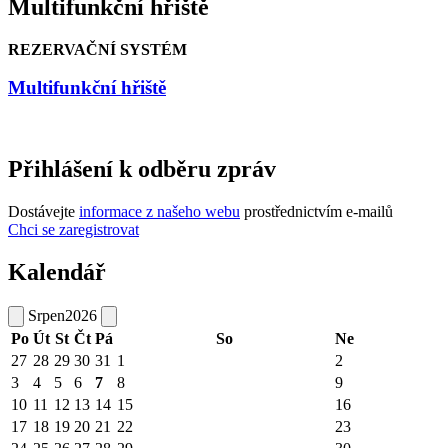
Multifunkční hřiště
REZERVAČNÍ SYSTÉM
Multifunkční hřiště
Přihlášení k odběru zpráv
Dostávejte
informace z našeho webu
prostřednictvím e-mailů
Chci se zaregistrovat
Kalendář
Srpen
2026
Po
Út
St
Čt
Pá
So
Ne
27
28
29
30
31
1
2
3
4
5
6
7
8
9
10
11
12
13
14
15
16
17
18
19
20
21
22
23