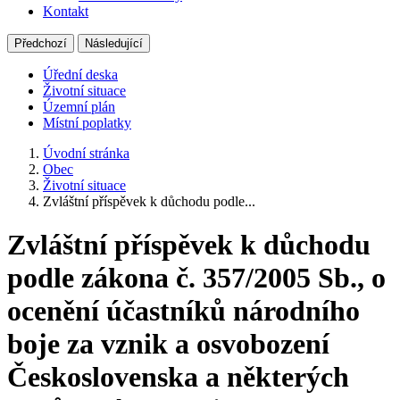
Kontakt
Předchozí
Následující
Úřední deska
Životní situace
Územní plán
Místní poplatky
Úvodní stránka
Obec
Životní situace
Zvláštní příspěvek k důchodu podle...
Zvláštní příspěvek k důchodu
podle zákona č. 357/2005 Sb., o
ocenění účastníků národního
boje za vznik a osvobození
Československa a některých