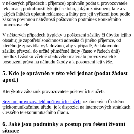
v některých případech i příjemce) oprávněn podat u provozovatele
reklamaci; podrobnosti týkající se toho, jakým způsobem, kde a v
jakých lhůtách uplatnit reklamaci a lhůty pro její vyřízení jsou podle
zákona povinnou náležitostí poštovních podmínek konkrétního
provozovatele.
V některých případech (typicky u poškození zásilky či úbytku jejího
obsahu) je zapotřebí součinnosti adresáta či jiného příjemce, od
kterého je zpravidla vyžadováno, aby v případě, že takovouto
zásilku převzal, do určité přiměřené lhůty (často v řádech dnů)
předložil zásilku včetně obalového materiálu provozovateli k
posouzení práva na náhradu škody a k posouzení její výše.
5. Kdo je oprávněn v této věci jednat (podat žádost
apod.)
Kterýkoliv zákazník provozovatele poštovních služeb.
Seznam provozovatelů poštovních služeb
, oznámených Českému
telekomunikačnímu úřadu, je k dispozici na internetových stránkách
Českého telekomunikačního úřadu.
6. Jaké jsou podmínky a postup pro řešení životní
situace