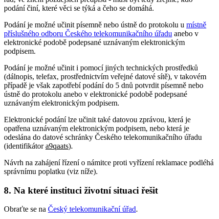
podání činí, které věci se týká a čeho se domáhá.
Podání je možné učinit písemně nebo ústně do protokolu u
místně
příslušného odboru Českého telekomunikačního úřadu
anebo v
elektronické podobě podepsané uznávaným elektronickým
podpisem.
Podání je možné učinit i pomocí jiných technických prostředků
(dálnopis, telefax, prostřednictvím veřejné datové sítě), v takovém
případě je však zapotřebí podání do 5 dnů potvrdit písemně nebo
ústně do protokolu anebo v elektronické podobě podepsané
uznávaným elektronickým podpisem.
Elektronické podání lze učinit také datovou zprávou, která je
opatřena uznávaným elektronickým podpisem, nebo která je
odeslána do datové schránky Českého telekomunikačního úřadu
(identifikátor
a9qaats
).
Návrh na zahájení řízení o námitce proti vyřízení reklamace podléhá
správnímu poplatku (viz níže).
8. Na které instituci životní situaci řešit
Obraťte se na
Český telekomunikační úřad
.