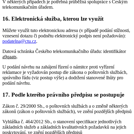
V některých případech je potřebná průběžná spolupráce s Českým
telekomunikačním úřadem.
16. Elektronická služba, kterou lze využít
Můžete využít tuto elektronickou adresu (v případě podání stížnosti,
vznesení dotazu či podnětu elektronický podpis není požadován):
podatelna@ctu.cz
.
Datová schránka Českého telekomunikačního úřadu: identifikátor
a9qaats
.
U podání návrhu na zahájení řízení o námitce proti vyřízení
reklamace je vyžadován postup dle zákona o poštovních službách,
správního řádu (viz postup výše) a dodržení stanovené lhůty pro
podání návrhu.
17. Podle kterého právního předpisu se postupuje
Zákon č. 29/2000 Sb., o poštovních službách a o změně některých
zákonů (zákon o poštovních službách), ve znění pozdějších předpisů
Vyhláška č. 464/2012 Sb., o stanovení specifikace jednotlivých
základních služeb a základních kvalitativních požadavků na jejich
poskytování, ve znění pozdějších předpisů