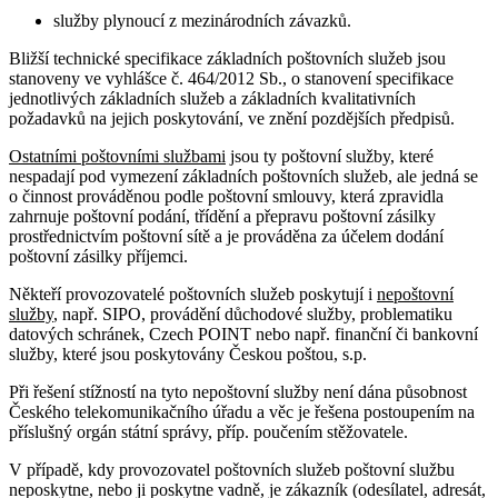
služby plynoucí z mezinárodních závazků.
Bližší technické specifikace základních poštovních služeb jsou
stanoveny ve vyhlášce č. 464/2012 Sb., o stanovení specifikace
jednotlivých základních služeb a základních kvalitativních
požadavků na jejich poskytování, ve znění pozdějších předpisů.
Ostatními poštovními službami
jsou ty poštovní služby, které
nespadají pod vymezení základních poštovních služeb, ale jedná se
o činnost prováděnou podle poštovní smlouvy, která zpravidla
zahrnuje poštovní podání, třídění a přepravu poštovní zásilky
prostřednictvím poštovní sítě a je prováděna za účelem dodání
poštovní zásilky příjemci.
Někteří provozovatelé poštovních služeb poskytují i
nepoštovní
služby
, např. SIPO, provádění důchodové služby, problematiku
datových schránek, Czech POINT nebo např. finanční či bankovní
služby, které jsou poskytovány Českou poštou, s.p.
Při řešení stížností na tyto nepoštovní služby není dána působnost
Českého telekomunikačního úřadu a věc je řešena postoupením na
příslušný orgán státní správy, příp. poučením stěžovatele.
V případě, kdy provozovatel poštovních služeb poštovní službu
neposkytne, nebo ji poskytne vadně, je zákazník (odesílatel, adresát,