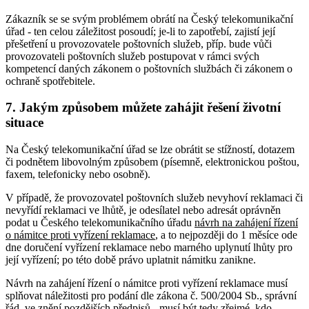
Zákazník se se svým problémem obrátí na Český telekomunikační
úřad - ten celou záležitost posoudí; je-li to zapotřebí, zajistí její
přešetření u provozovatele poštovních služeb, příp. bude vůči
provozovateli poštovních služeb postupovat v rámci svých
kompetencí daných zákonem o poštovních službách či zákonem o
ochraně spotřebitele.
7. Jakým způsobem můžete zahájit řešení životní
situace
Na Český telekomunikační úřad se lze obrátit se stížností, dotazem
či podnětem libovolným způsobem (písemně, elektronickou poštou,
faxem, telefonicky nebo osobně).
V případě, že provozovatel poštovních služeb nevyhoví reklamaci či
nevyřídí reklamaci ve lhůtě, je odesílatel nebo adresát oprávněn
podat u Českého telekomunikačního úřadu
návrh na zahájení řízení
o námitce proti vyřízení reklamace
, a to nejpozději do 1 měsíce ode
dne doručení vyřízení reklamace nebo marného uplynutí lhůty pro
její vyřízení; po této době právo uplatnit námitku zanikne.
Návrh na zahájení řízení o námitce proti vyřízení reklamace musí
splňovat náležitosti pro podání dle zákona č. 500/2004 Sb., správní
řád, ve znění pozdějších předpisů - musí být tedy zřejmé, kdo