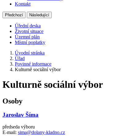
Kontakt
Předchozí
Následující
Úřední deska
Životní situace
Územní plán
Místní poplatky
Úvodní stránka
Úřad
Povinné informace
Kulturně sociální výbor
Kulturně sociální výbor
Osoby
Jaroslav Šíma
předseda výboru
E-mail:
sima@dolany-kladno.cz