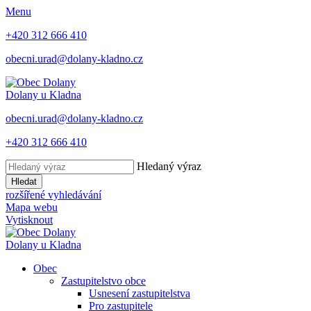
Menu
+420 312 666 410
obecni.urad@dolany-kladno.cz
Dolany
u Kladna
obecni.urad@dolany-kladno.cz
+420 312 666 410
Hledaný výraz
Hledat
rozšířené vyhledávání
Mapa webu
Vytisknout
Dolany
u Kladna
Obec
Zastupitelstvo obce
Usnesení zastupitelstva
Pro zastupitele