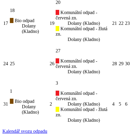
20
18
Komunální odpad -
červená zn.
Bio odpad
17
19
Dolany (Kladno)
21
22
23
Dolany
Komunální odpad - žlutá
(Kladno)
zn.
Dolany (Kladno)
27
Komunální odpad -
24
25
26
28
29
30
červená zn.
Dolany (Kladno)
3
1
Komunální odpad -
červená zn.
Bio odpad
31
2
Dolany (Kladno)
4
5
6
Dolany
Komunální odpad - žlutá
(Kladno)
zn.
Dolany (Kladno)
Kalendář svozu odpadu