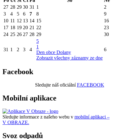
Po
Út
St
Čt
Pá
So
Ne
27
28
29
30
31
1
2
3
4
5
6
7
8
9
10
11
12
13
14
15
16
17
18
19
20
21
22
23
24
25
26
27
28
29
30
5
1
31
1
2
3
4
6
Den obce Dolany
Zobrazit všechny záznamy ze dne
Facebook
Sledujte náš oficiální
FACEBOOK
Mobilní aplikace
Sledujte informace z našeho webu v
mobilní aplikaci –
V OBRAZE.
Svoz odpadů