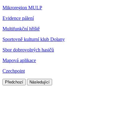
Mikroregion MULP
Evidence pálení
Multifunkční hřiště
Sportovně kulturní klub Dolany
Sbor dobrovolných hasičů
Mapová aplikace
Czechpoint
Předchozí
Následující