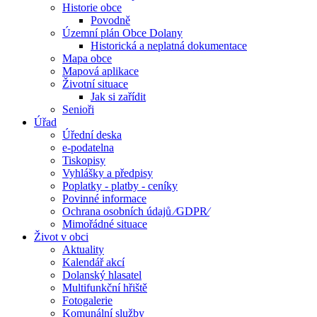
Historie obce
Povodně
Územní plán Obce Dolany
Historická a neplatná dokumentace
Mapa obce
Mapová aplikace
Životní situace
Jak si zařídit
Senioři
Úřad
Úřední deska
e-podatelna
Tiskopisy
Vyhlášky a předpisy
Poplatky - platby - ceníky
Povinné informace
Ochrana osobních údajů ⁄GDPR⁄
Mimořádné situace
Život v obci
Aktuality
Kalendář akcí
Dolanský hlasatel
Multifunkční hřiště
Fotogalerie
Komunální služby