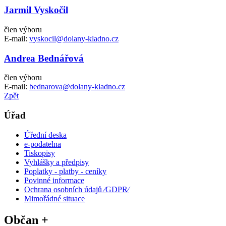
Jarmil Vyskočil
člen výboru
E-mail:
vyskocil@dolany-kladno.cz
Andrea Bednářová
člen výboru
E-mail:
bednarova@dolany-kladno.cz
Zpět
Úřad
Úřední deska
e-podatelna
Tiskopisy
Vyhlášky a předpisy
Poplatky - platby - ceníky
Povinné informace
Ochrana osobních údajů ⁄GDPR⁄
Mimořádné situace
Občan +