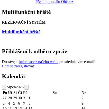
Přejít do portálu Občan+
Multifunkční hřiště
REZERVAČNÍ SYSTÉM
Multifunkční hřiště
Přihlášení k odběru zpráv
Dostávejte
informace z našeho webu
prostřednictvím e-mailů
Chci se zaregistrovat
Kalendář
Srpen
2026
Po
Út
St
Čt
Pá
So
Ne
27
28
29
30
31
1
2
3
4
5
6
7
8
9
10
11
12
13
14
15
16