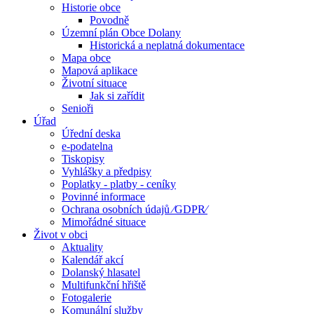
Historie obce
Povodně
Územní plán Obce Dolany
Historická a neplatná dokumentace
Mapa obce
Mapová aplikace
Životní situace
Jak si zařídit
Senioři
Úřad
Úřední deska
e-podatelna
Tiskopisy
Vyhlášky a předpisy
Poplatky - platby - ceníky
Povinné informace
Ochrana osobních údajů ⁄GDPR⁄
Mimořádné situace
Život v obci
Aktuality
Kalendář akcí
Dolanský hlasatel
Multifunkční hřiště
Fotogalerie
Komunální služby