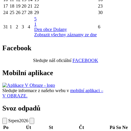
17
18
19
20
21
22
23
24
25
26
27
28
29
30
5
1
31
1
2
3
4
6
Den obce Dolany
Zobrazit všechny záznamy ze dne
Facebook
Sledujte náš oficiální
FACEBOOK
Mobilní aplikace
Sledujte informace z našeho webu v
mobilní aplikaci –
V OBRAZE.
Svoz odpadů
Srpen
2026
Po
Út
St
Čt
Pá
So
Ne