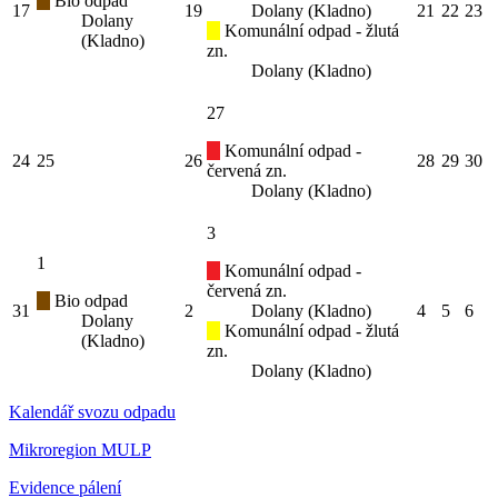
Bio odpad
17
19
Dolany (Kladno)
21
22
23
Dolany
Komunální odpad - žlutá
(Kladno)
zn.
Dolany (Kladno)
27
Komunální odpad -
24
25
26
28
29
30
červená zn.
Dolany (Kladno)
3
1
Komunální odpad -
červená zn.
Bio odpad
31
2
Dolany (Kladno)
4
5
6
Dolany
Komunální odpad - žlutá
(Kladno)
zn.
Dolany (Kladno)
Kalendář svozu odpadu
Mikroregion MULP
Evidence pálení