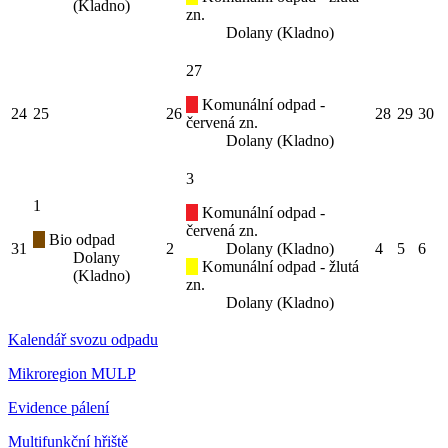
(Kladno)
zn.
Dolany (Kladno)
27
Komunální odpad -
24
25
26
28
29
30
červená zn.
Dolany (Kladno)
3
1
Komunální odpad -
červená zn.
Bio odpad
31
2
Dolany (Kladno)
4
5
6
Dolany
Komunální odpad - žlutá
(Kladno)
zn.
Dolany (Kladno)
Kalendář svozu odpadu
Mikroregion MULP
Evidence pálení
Multifunkční hřiště