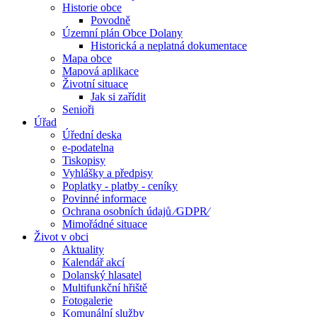
Historie obce
Povodně
Územní plán Obce Dolany
Historická a neplatná dokumentace
Mapa obce
Mapová aplikace
Životní situace
Jak si zařídit
Senioři
Úřad
Úřední deska
e-podatelna
Tiskopisy
Vyhlášky a předpisy
Poplatky - platby - ceníky
Povinné informace
Ochrana osobních údajů ⁄GDPR⁄
Mimořádné situace
Život v obci
Aktuality
Kalendář akcí
Dolanský hlasatel
Multifunkční hřiště
Fotogalerie
Komunální služby