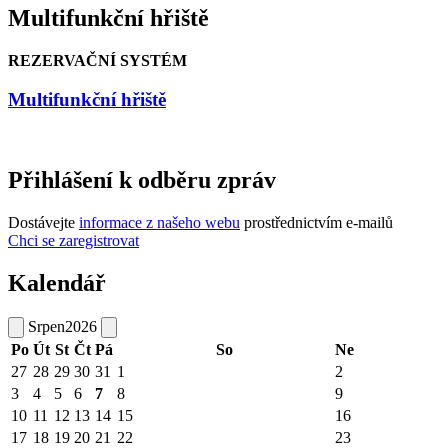
Multifunkční hřiště
REZERVAČNÍ SYSTÉM
Multifunkční hřiště
Přihlášení k odběru zpráv
Dostávejte
informace z našeho webu
prostřednictvím e-mailů
Chci se zaregistrovat
Kalendář
Srpen
2026
Po
Út
St
Čt
Pá
So
Ne
27
28
29
30
31
1
2
3
4
5
6
7
8
9
10
11
12
13
14
15
16
17
18
19
20
21
22
23