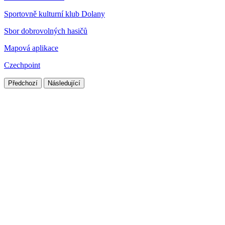
Sportovně kulturní klub Dolany
Sbor dobrovolných hasičů
Mapová aplikace
Czechpoint
Předchozí
Následující