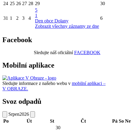
24
25
26
27
28
29
30
5
1
31
1
2
3
4
6
Den obce Dolany
Zobrazit všechny záznamy ze dne
Facebook
Sledujte náš oficiální
FACEBOOK
Mobilní aplikace
Sledujte informace z našeho webu v
mobilní aplikaci –
V OBRAZE.
Svoz odpadů
Srpen
2026
Po
Út
St
Čt
Pá
So
Ne
30