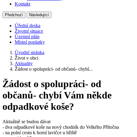
Kontakt
Předchozí
Následující
Úřední deska
Životní situace
Územní plán
Místní poplatky
Úvodní stránka
Život v obci
Aktuality
Žádost o spolupráci- od občanů- chybí...
Žádost o spolupráci- od
občanů- chybí Vám někde
odpadkové koše?
Aktuálně se budou dávat
- dva odpadkové koše na nový chodník do Velkého Přítočna
- na polní cestu k horní lavičce u hřiště