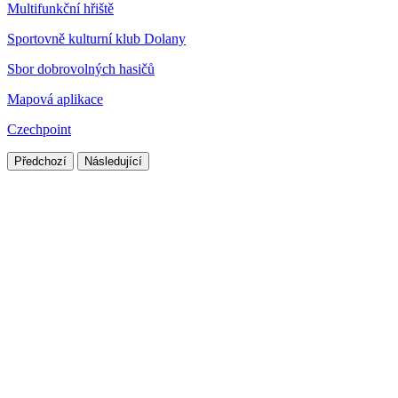
Multifunkční hřiště
Sportovně kulturní klub Dolany
Sbor dobrovolných hasičů
Mapová aplikace
Czechpoint
Předchozí
Následující