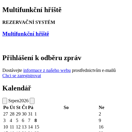
Multifunkční hřiště
REZERVAČNÍ SYSTÉM
Multifunkční hřiště
Přihlášení k odběru zpráv
Dostávejte
informace z našeho webu
prostřednictvím e-mailů
Chci se zaregistrovat
Kalendář
Srpen
2026
Po
Út
St
Čt
Pá
So
Ne
27
28
29
30
31
1
2
3
4
5
6
7
8
9
10
11
12
13
14
15
16