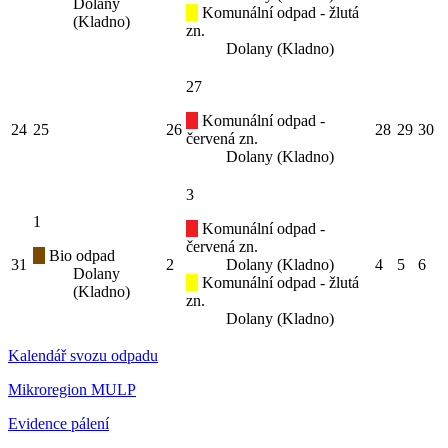
Dolany
Komunální odpad - žlutá
(Kladno)
zn.
Dolany (Kladno)
27
Komunální odpad -
24
25
26
28
29
30
červená zn.
Dolany (Kladno)
3
1
Komunální odpad -
červená zn.
Bio odpad
31
2
Dolany (Kladno)
4
5
6
Dolany
Komunální odpad - žlutá
(Kladno)
zn.
Dolany (Kladno)
Kalendář svozu odpadu
Mikroregion MULP
Evidence pálení