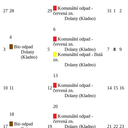
Komunální odpad -
27
28
29
31
1
2
červená zn.
Dolany (Kladno)
6
4
Komunální odpad -
červená zn.
Bio odpad
3
5
Dolany (Kladno)
7
8
9
Dolany
Komunální odpad - žlutá
(Kladno)
zn.
Dolany (Kladno)
13
Komunální odpad -
10
11
12
14
15
16
červená zn.
Dolany (Kladno)
20
18
Komunální odpad -
červená zn.
Bio odpad
17
19
Dolany (Kladno)
21
22
23