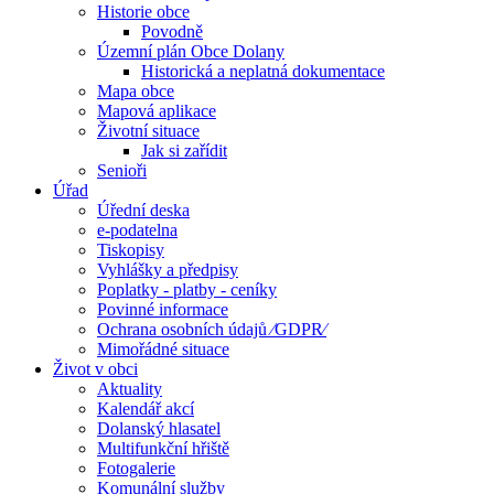
Historie obce
Povodně
Územní plán Obce Dolany
Historická a neplatná dokumentace
Mapa obce
Mapová aplikace
Životní situace
Jak si zařídit
Senioři
Úřad
Úřední deska
e-podatelna
Tiskopisy
Vyhlášky a předpisy
Poplatky - platby - ceníky
Povinné informace
Ochrana osobních údajů ⁄GDPR⁄
Mimořádné situace
Život v obci
Aktuality
Kalendář akcí
Dolanský hlasatel
Multifunkční hřiště
Fotogalerie
Komunální služby