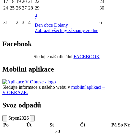
17
18
19
20
21
22
23
24
25
26
27
28
29
30
5
1
31
1
2
3
4
6
Den obce Dolany
Zobrazit všechny záznamy ze dne
Facebook
Sledujte náš oficiální
FACEBOOK
Mobilní aplikace
Sledujte informace z našeho webu v
mobilní aplikaci –
V OBRAZE.
Svoz odpadů
Srpen
2026
Po
Út
St
Čt
Pá
So
Ne
30